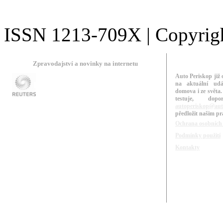
ISSN 1213-709X | Copyright
Zpravodajství a novinky na internetu
Auto Periskop již 
na aktuální udá
domova i ze světa.
testuje, do
autoperiskop@aut
předložit našim p
Ochrana osobních
Podmínky použití
Kontakty