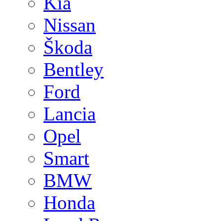
Kia
Nissan
Škoda
Bentley
Ford
Lancia
Opel
Smart
BMW
Honda