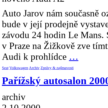
Auto Jarov nám současně oz
bude v její prodejně vystav
závodu 24 hodin Le Mans. S
v Praze na Žižkově zve tím
Audi k prohlídce
…
Seat
Volkswagen
Archiv
Zprávy & zajímavosti
Pařížský autosalon 200
archiv
2.10.2000