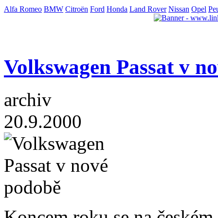
Alfa Romeo
BMW
Citroën
Ford
Honda
Land Rover
Nissan
Opel
Pe
Volkswagen Passat v n
archiv
20.9.2000
Koncem roku se na českém 