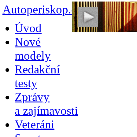
Autoperiskop.cz – Výjimeč
Přejít
Úvod
k
obsahu
Nové
webu
modely
Redakční
testy
Zprávy
a zajímavosti
Veteráni