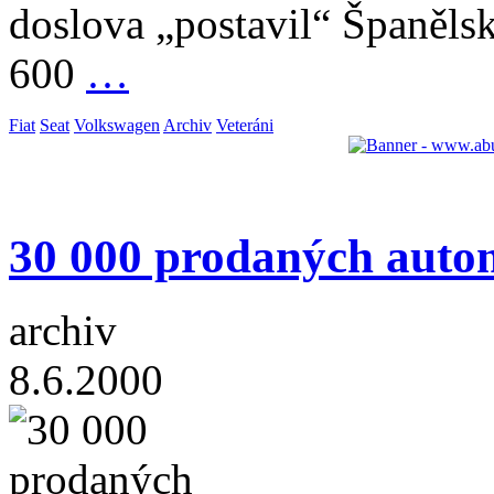
doslova „postavil“ Španělsk
600
…
Fiat
Seat
Volkswagen
Archiv
Veteráni
30 000 prodaných aut
archiv
8.6.2000