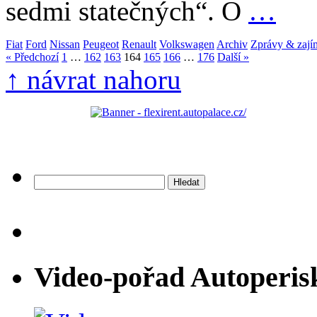
sedmi statečných“. O
…
Fiat
Ford
Nissan
Peugeot
Renault
Volkswagen
Archiv
Zprávy & zají
« Předchozí
1
…
162
163
164
165
166
…
176
Další »
↑ návrat nahoru
Vyhledávání
Video-pořad Autoperis