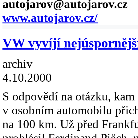
autojarov@autojarov.cz
www.autojarov.cz/
VW vyvíjí nejúspornějš
archiv
4.10.2000
S odpovědí na otázku, kam a
v osobním automobilu přichá
na 100 km. Už před Frankf
prohlásil Ferdinand Piëch, 