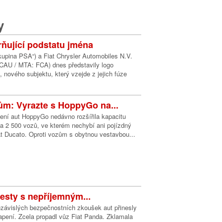
y
ňující podstatu jména
kupina PSA“) a Fiat Chrysler Automobiles N.V.
CAU / MTA: FCA) dnes představily logo
, nového subjektu, který vzejde z jejich fúze
ům: Vyrazte s HoppyGo na...
lení aut HoppyGo nedávno rozšířila kapacitu
a 2 500 vozů, ve kterém nechybí ani pojízdný
iat Ducato. Oproti vozům s obytnou vestavbou...
esty s nepříjemným...
závislých bezpečnostních zkoušek aut přinesly
apení. Zcela propadl vůz Fiat Panda. Zklamala