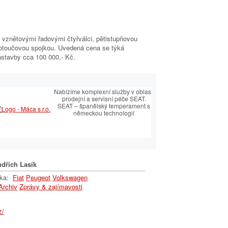
vznětovými řadovými čtyřválci, pětistupňovou
otoučovou spojkou. Uvedená cena se týká
stavby cca 100 000,- Kč.
É CENTRUM
Nabízíme komplexní služby v oblasti
prodejní a servisní péče SEAT.
OVÝ PARTNER
SEAT – španělský temperament s
německou technologií
ský sortiment včetně
 autoklíčů
dřich Lasík
lka:
Fiat
Peugeot
Volkswagen
Archiv
Zprávy & zajímavosti