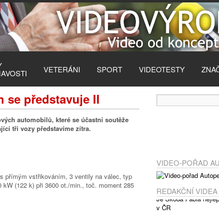
Y
VETERÁNI
SPORT
VIDEOTESTY
ZNA
MAVOSTI
 se představuje II
kových automobilů, které se účastní soutěže
ící tři vozy představíme zítra.
VIDEO-POŘAD A
s přímým vstřikováním, 3 ventily na válec, typ
 kW (122 k) při 3600 ot./min., toč. moment 285
REDAKČNÍ VIDEA