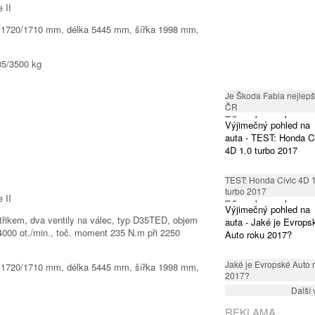
 1720/1710 mm, délka 5445 mm, šířka 1998 mm,
85/3500 kg
Je Škoda Fabia nejlepší
ČR
TEST: Honda Civic 4D 
turbo 2017
třikem, dva ventily na válec, typ D35TED, objem
4000 ot./min., toč. moment 235 N.m při 2250
Jaké je Evropské Auto 
 1720/1710 mm, délka 5445 mm, šířka 1998 mm,
2017?
Další 
REKLAMA