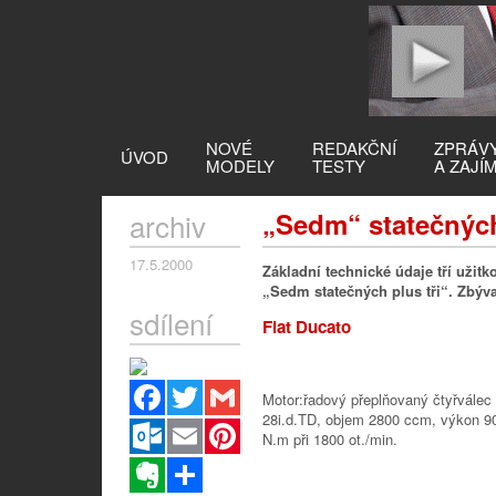
NOVÉ
REDAKČNÍ
ZPRÁV
ÚVOD
MODELY
TESTY
A ZAJÍ
archiv
„Sedm“ statečných
17.5.2000
Základní technické údaje tří užit
„Sedm statečných plus tři“. Zbývaj
sdílení
Fiat Ducato
Facebook
Twitter
Gmail
Motor:řadový přeplňovaný čtyřválec 
28i.d.TD, objem 2800 ccm, výkon 90
Outlook.com
Email
Pinterest
N.m při 1800 ot./min.
Evernote
Sdílet