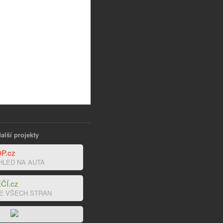
alší projekty
P.cz
HLED NA AUTA
ČÍ.cz
E VŠECH STRAN