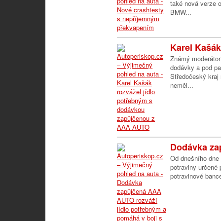
také nová verze 
BMW...
Karel Kašák 
Známý moderátor 
dodávky a pod pa
Středočeský kraj
neměl...
Dodávka za
Od dnešního dne 
potraviny určené
potravinové bance