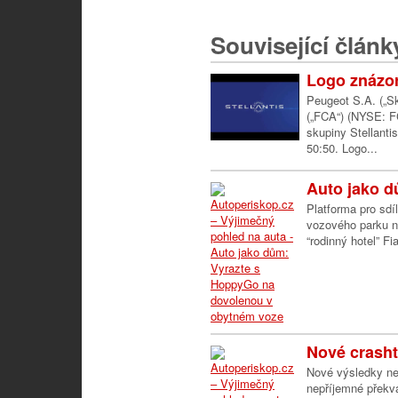
Související článk
Logo znázor
Peugeot S.A. („S
(„FCA“) (NYSE: F
skupiny Stellantis
50:50. Logo...
Auto jako d
Platforma pro sdí
vozového parku n
“rodinný hotel” F
Nové crasht
Nové výsledky ne
nepříjemné překv