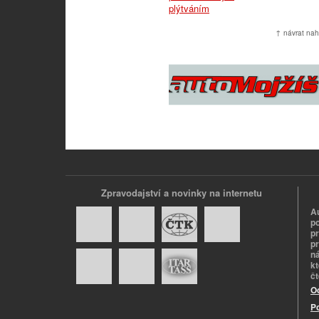
↑ návrat nah
Zpravodajství a novinky na internetu
A
p
p
pr
n
k
č
O
P