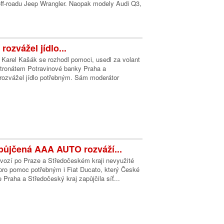
off-roadu Jeep Wrangler. Naopak modely Audi Q3,
rozvážel jídlo...
Karel Kašák se rozhodl pomoci, usedl za volant
tronátem Potravinové banky Praha a
 rozvážel jídlo potřebným. Sám moderátor
půjčená AAA AUTO rozváží...
vozí po Praze a Středočeském kraji nevyužité
 pro pomoc potřebným i Fiat Ducato, který České
 Praha a Středočeský kraj zapůjčila síť...