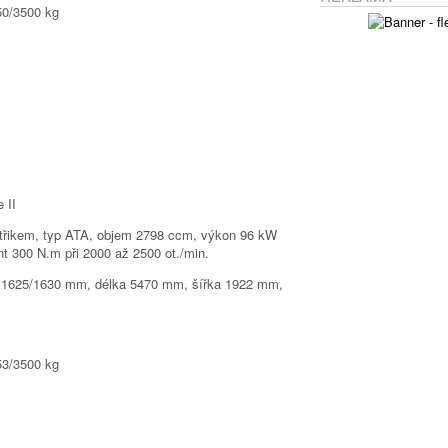
50/3500 kg
střikem, typ ATA, objem 2798 ccm, výkon 96 kW
nt 300 N.m při 2000 až 2500 ot./min.
 1625/1630 mm, délka 5470 mm, šířka 1922 mm,
53/3500 kg