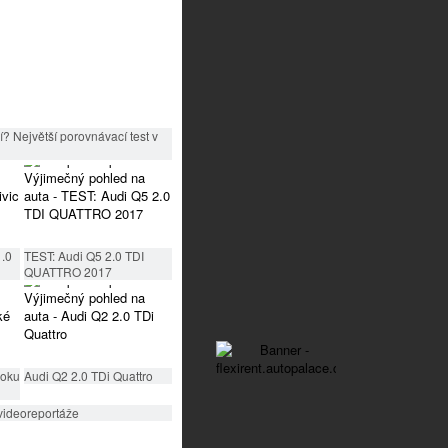
? Největší porovnávací test v
1.0
TEST: Audi Q5 2.0 TDI
QUATTRO 2017
roku
Audi Q2 2.0 TDi Quattro
videoreportáže