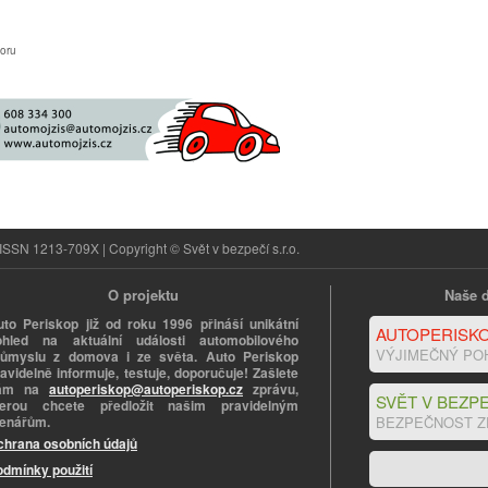
oru
ISSN 1213-709X | Copyright © Svět v bezpečí s.r.o.
O projektu
Naše d
uto Periskop již od roku 1996 přináší unikátní
AUTOPERISKO
ohled na aktuální události automobilového
VÝJIMEČNÝ PO
růmyslu z domova i ze světa. Auto Periskop
avidelně informuje, testuje, doporučuje! Zašlete
ám na
autoperiskop@autoperiskop.cz
zprávu,
SVĚT V BEZPE
terou chcete předložit našim pravidelným
tenářům.
BEZPEČNOST Z
chrana osobních údajů
odmínky použití