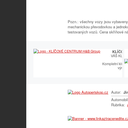
Pozn.: všechny vozy jsou vybaveny 
mechanickou převodovkou a jednok
testovaných vozů. Cena skříňové ná
KLÍČOV
VÁŠ KLÍČ
Kompletní klíčař
výroby
Autor:
Jin
Automobi
Rubrika: