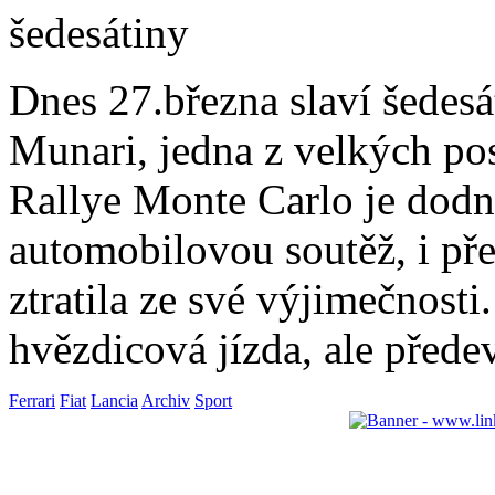
Dnes 27.března slaví šedesá
Munari, jedna z velkých po
Rallye Monte Carlo je dodn
automobilovou soutěž, i pře
ztratila ze své výjimečnosti
hvězdicová jízda, ale před
Ferrari
Fiat
Lancia
Archiv
Sport