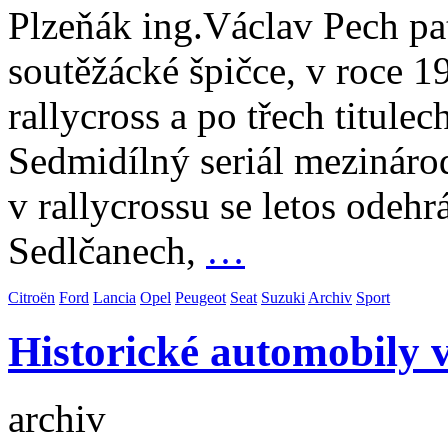
Plzeňák ing.Václav Pech patř
soutěžácké špičce, v roce 19
rallycross a po třech titule
Sedmidílný seriál mezináro
v rallycrossu se letos odehr
Sedlčanech,
…
Citroën
Ford
Lancia
Opel
Peugeot
Seat
Suzuki
Archiv
Sport
Historické automobily 
archiv