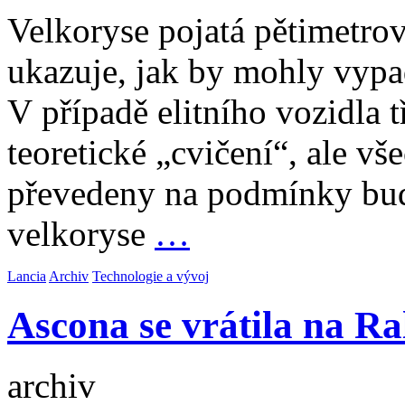
Velkoryse pojatá pětimetro
ukazuje, jak by mohly vypad
V případě elitního vozidla tř
teoretické „cvičení“, ale v
převedeny na podmínky bud
velkoryse
…
Lancia
Archiv
Technologie a vývoj
Ascona se vrátila na R
archiv