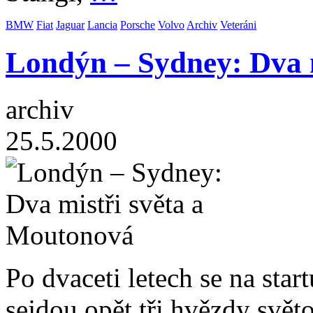
BMW
Fiat
Jaguar
Lancia
Porsche
Volvo
Archiv
Veteráni
Londýn – Sydney: Dva 
archiv
25.5.2000
Po dvaceti letech se na star
sejdou opět tři hvězdy světo