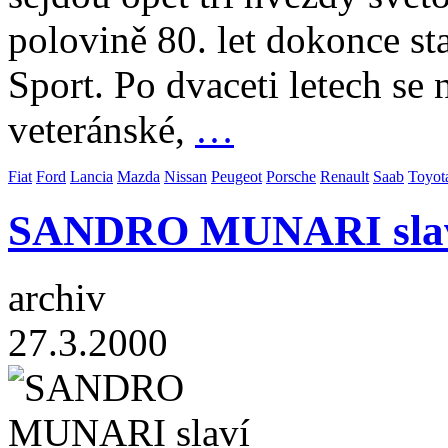
polovině 80. let dokonce s
Sport. Po dvaceti letech se n
veteránské,
…
Fiat
Ford
Lancia
Mazda
Nissan
Peugeot
Porsche
Renault
Saab
Toyot
SANDRO MUNARI slaví
archiv
27.3.2000