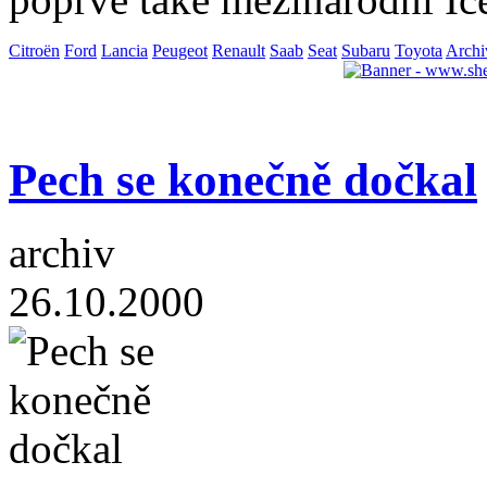
Citroën
Ford
Lancia
Peugeot
Renault
Saab
Seat
Subaru
Toyota
Archi
Pech se konečně dočkal
archiv
26.10.2000