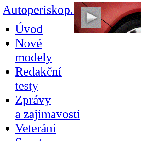
Autoperiskop.cz – Výjimeč
Přejít
Úvod
k
obsahu
Nové
webu
modely
Redakční
testy
Zprávy
a zajímavosti
Veteráni