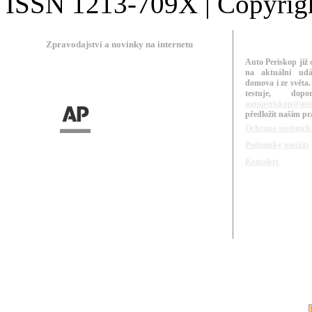
ISSN 1213-709X | Copyright
Zpravodajství a novinky na internetu
Auto Periskop již 
na aktuální udá
domova i ze světa.
testuje, do
autoperiskop@aut
předložit našim p
Ochrana osobních
Podmínky použití
Kontakty