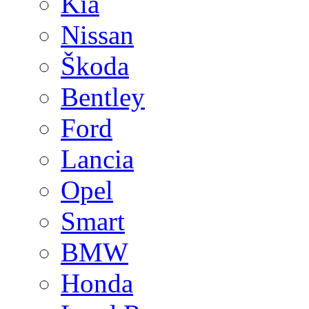
Kia
Nissan
Škoda
Bentley
Ford
Lancia
Opel
Smart
BMW
Honda