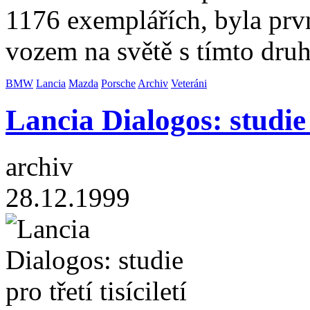
1176 exemplářích, byla pr
vozem na světě s tímto d
BMW
Lancia
Mazda
Porsche
Archiv
Veteráni
Lancia Dialogos: studie p
archiv
28.12.1999