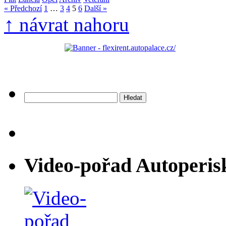
« Předchozí
1
…
3
4
5
6
Další »
↑ návrat nahoru
Vyhledávání
Video-pořad Autoperis