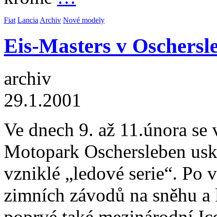
Fiat
Lancia
Archiv
Nové modely
Eis-Masters v Oschersl
archiv
29.1.2001
Ve dnech 9. až 11.února se
Motopark Oschersleben usk
vzniklé „ledové serie“. Po
zimních závodů na sněhu a l
poprvé také mezinárodní Ice