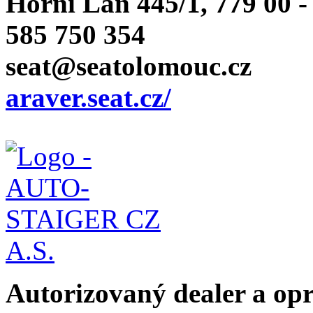
Horní Lán 445/1, 779 00 
585 750 354
seat@seatolomouc.cz
araver.seat.cz/
Autorizovaný dealer a o