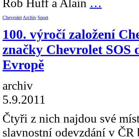
Rob Huff a Alain
…
Chevrolet
Archiv
Sport
100. výročí založení Ch
značky Chevrolet SOS 
Evropě
archiv
5.9.2011
Čtyři z nich najdou své mís
slavnostní odevzdání v ČR 