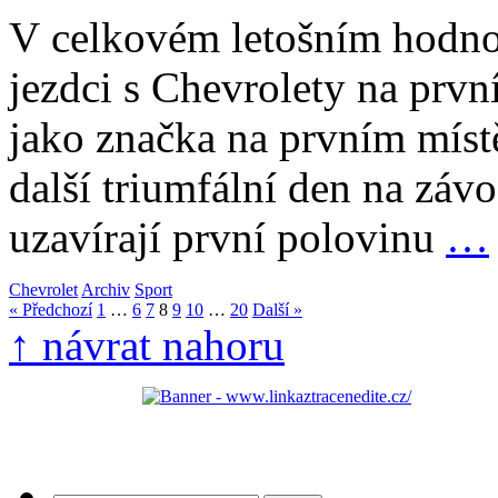
V celkovém letošním hodnoc
jezdci s Chevrolety na prvn
jako značka na prvním míst
další triumfální den na záv
uzavírají první polovinu
…
Chevrolet
Archiv
Sport
« Předchozí
1
…
6
7
8
9
10
…
20
Další »
↑ návrat nahoru