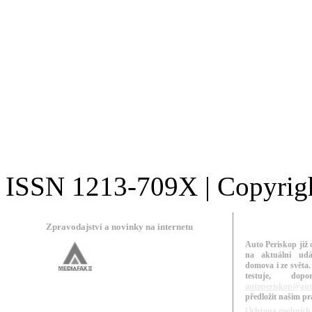
ISSN 1213-709X | Copyright
Zpravodajství a novinky na internetu
Auto Periskop již 
na aktuální udá
domova i ze světa.
testuje, do
autoperiskop@aut
předložit našim p
Ochrana osobních