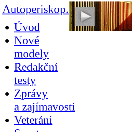
Autoperiskop.cz – Výjimeč
Přejít
Úvod
k
obsahu
Nové
webu
modely
Redakční
testy
Zprávy
a zajímavosti
Veteráni