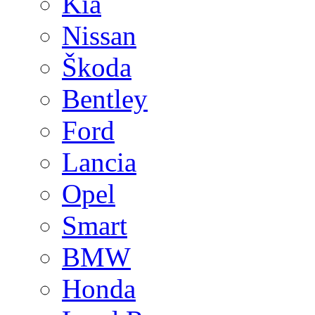
Kia
Nissan
Škoda
Bentley
Ford
Lancia
Opel
Smart
BMW
Honda