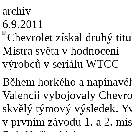
archiv
6.9.2011
Během horkého a napínavé
Valencii vybojovaly Chevr
skvělý týmový výsledek. Yv
v prvním závodu 1. a 2. mís