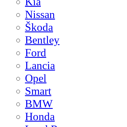
Kia
Nissan
Škoda
Bentley
Ford
Lancia
Opel
Smart
BMW
Honda