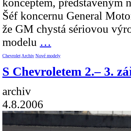
konceptem, představeným n
Šéf koncernu General Motor
že GM chystá sériovou výro
modelu
…
Chevrolet
Archiv
Nové modely
S Chevroletem 2.– 3. 
archiv
4.8.2006