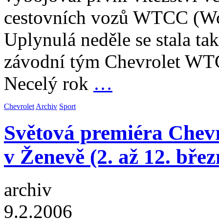
cestovních vozů WTCC (Wo
Uplynulá neděle se stala tak
závodní tým Chevrolet WT
Necelý rok
…
Chevrolet
Archiv
Sport
Světová premiéra Chevr
v Ženevě (2. až 12. bře
archiv
9.2.2006