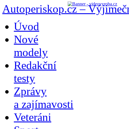
Autoperiskop.cz – Výjimeč
Přejít
Úvod
k
obsahu
Nové
webu
modely
Redakční
testy
Zprávy
a zajímavosti
Veteráni