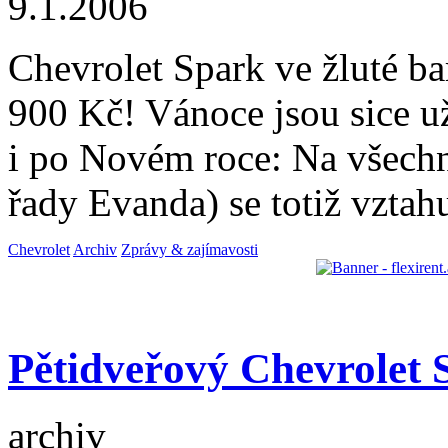
9.1.2006
Chevrolet Spark ve žluté b
900 Kč! Vánoce jsou sice už
i po Novém roce: Na všech
řady Evanda) se totiž vztah
Chevrolet
Archiv
Zprávy & zajímavosti
Pětidveřový Chevrolet 
archiv