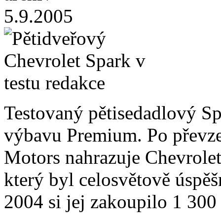
5.9.2005
Testovaný pětisedadlový Spa
výbavu Premium. Po převz
Motors nahrazuje Chevrole
který byl celosvětově úspě
2004 si jej zakoupilo 1 30