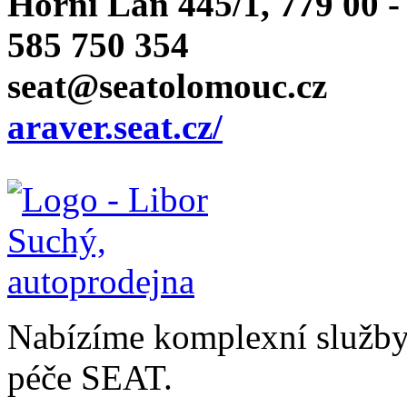
Horní Lán 445/1, 779 00 
585 750 354
seat@seatolomouc.cz
araver.seat.cz/
Nabízíme komplexní služby v
péče SEAT.