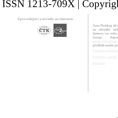
ISSN 1213-709X | Copyright
Zpravodajství a novinky na internetu
Auto Periskop již 
na aktuální udá
domova i ze světa.
testuje, do
autoperiskop@aut
předložit našim p
Ochrana osobních
Podmínky použití
Kontakty