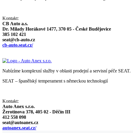
Kontakt:
CB Auto a.s.
Dr. Milady Horákové 1477, 370 05 - České Budějovice
385 102 421
seat@cb-auto.cz
cb-auto.seat.cz/
Nabízíme komplexní služby v oblasti prodejní a servisní péče SEAT.
SEAT – španělský temperament s německou technologií
Kontakt:
Auto Anex s.r.o.
Žerotínova 378, 405 02 - Děčín III
412 558 098
seat@autoanex.cz
autoanex.seat.cz/