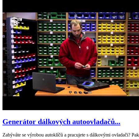
Generátor dálkových autoovladačů...
Zabýváte se výrobou autoklíčů a pracujete s dálkovými ovladači? Pak j