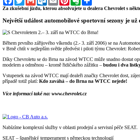
Za zkušební jízdu, kterou absolvujete u dealera Chevrolet s ně
Největší událost automobilové sportovní sezony je už
Během prvního zářijového víkendu (2.- 3. září 2006) se na Automo
v Brně chtít v nejlepším světle předvést i piloti týmu Chevrolet: Robe
Díky Chevroletu se do Brna na závod WTCC může snadno dostat opra
modelem a odměnou – kromě řidičského zážitku –
budou i dva líst
Vstupenek na závod WTCC mají dealeři značky Chevrolet dost, zájem o n
případě totiž platí:
Kdo zaváhá – do Brna na WTCC nejede!
Více informací také na: www.chevrolet.cz
Nabízíme komplexní služby v oblasti prodejní a servisní péče SEAT.
SEAT – španělský temperament s německou technologií