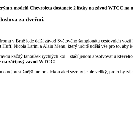
kterým z modelů Chevroleta dostanete 2 lístky na závod WTCC na n
 doslova za dveřmi.
todromu v Brně jede další závod Světového šampionátu cestovních voz
rt Huff, Nicola Larini a Alain Menu, který určitě udělá vše pro to, aby
vdu každý fanoušek rychlých kol – stačí jenom absolvovat u
kterého
ky na zářijový závod WTCC!
ejprestižnější motoristickou akci sezony je ale veliký, proto by zájem