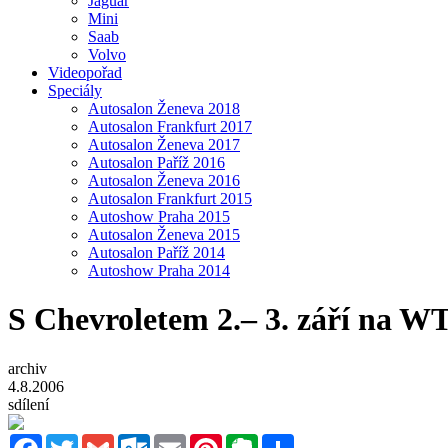
Jaguar
Mini
Saab
Volvo
Videopořad
Speciály
Autosalon Ženeva 2018
Autosalon Frankfurt 2017
Autosalon Ženeva 2017
Autosalon Paříž 2016
Autosalon Ženeva 2016
Autosalon Frankfurt 2015
Autoshow Praha 2015
Autosalon Ženeva 2015
Autosalon Paříž 2014
Autoshow Praha 2014
S Chevroletem 2.– 3. září na 
archiv
4.8.2006
sdílení
Facebook
Twitter
Gmail
Outlook.com
Email
Pinterest
Evernote
Sdílet