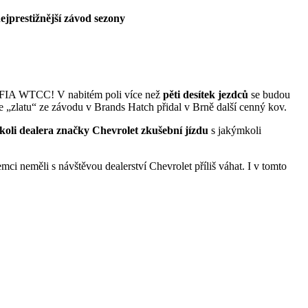
ejprestižnější závod sezony
ů FIA WTCC! V nabitém poli více než
pěti desítek jezdců
se budou
 ke „zlatu“ ze závodu v Brands Hatch přidal v Brně další cenný kov.
koli dealera značky Chevrolet zkušební jízdu
s jakýmkoli
ci neměli s návštěvou dealerství Chevrolet příliš váhat. I v tomto