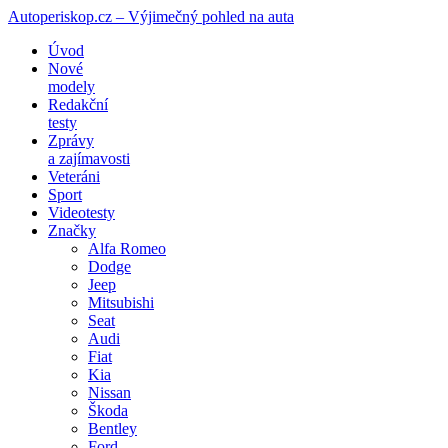
Autoperiskop.cz – Výjimečný pohled na auta
Přejít
Úvod
k
Nové
obsahu
modely
webu
Redakční
testy
Zprávy
a zajímavosti
Veteráni
Sport
Videotesty
Značky
Alfa Romeo
Dodge
Jeep
Mitsubishi
Seat
Audi
Fiat
Kia
Nissan
Škoda
Bentley
Ford