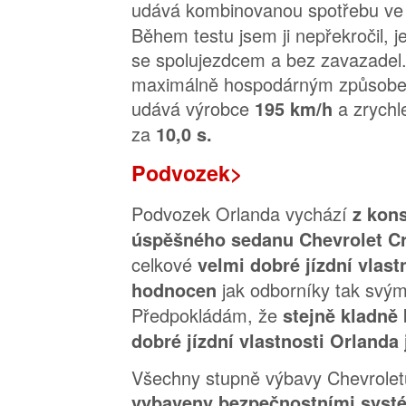
udává kombinovanou spotřebu ve
Během testu jsem ji nepřekročil, j
se spolujezdcem a bez zavazadel.
maximálně hospodárným způsobem
udává výrobce
a zrychl
195 km/h
za
10,0 s.
Podvozek>
Podvozek Orlanda vychází
z kon
úspěšného sedanu Chevrolet C
celkové
velmi dobré jízdní vlast
jak odborníky tak svými
hodnocen
Předpokládám, že
stejně kladně
dobré jízdní vlastnosti Orlanda 
Všechny stupně výbavy Chevrolet
vybaveny bezpečnostními systé