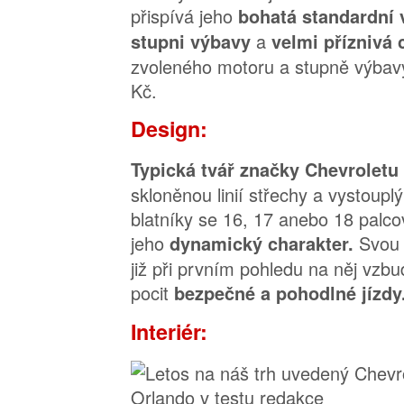
přispívá jeho
bohatá standardní 
a
stupni výbavy
velmi příznivá
zvoleného motoru a stupně výbavy
Kč.
Design:
Typická tvář značky Chevroletu
skloněnou linií střechy a vystoupl
blatníky se 16, 17 anebo 18 palco
jeho
Svou 
dynamický charakter.
již při prvním pohledu na něj vzb
pocit
bezpečné a pohodlné jízdy
Interiér: