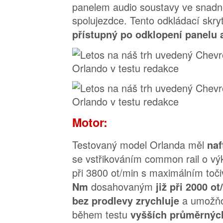
panelem audio soustavy ve snadn
spolujezdce. Tento odkládací skry
přístupný po odklopení panelu 
Motor:
Testovaný model Orlanda měl
naf
se vstřikováním common rail o v
při 3800 ot/min s maximálním t
dosahovaným
Nm
již při 2000 o
a umožňo
bez prodlevy zrychluje
během testu
vyšších průměrných