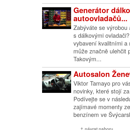
Generátor dálk
autoovladačů...
Zabýváte se výrobou a
s dálkovými ovladači? 
vybavení kvalitními a 
může značně ulehčit p
Takovým...
Autosalon Ženev
Viktor Tamayo pro vá
novinky, které stojí z
Podívejte se v násled
zajímavé momenty ze 
benzínem ve Švýcarsk
↑ návrat nahoru