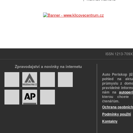
ISSN 1213-709X |
Zpravodajství a novinky na internetu
Auto Periskop již
pohled na aktuá
průmyslu z domo
pravidelně informu
nám na
autoper
kterou chcete 
čtenářům.
Ochrana osobních
Podmínky použití
Kontakty