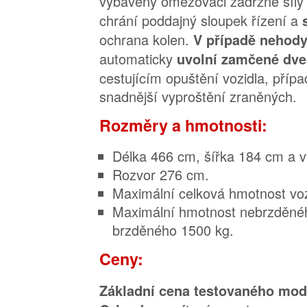
vybaveny omezovači zádržné síly 
chrání poddajný sloupek řízení a
ochrana kolen.
V případě nehod
automaticky
uvolní zamčené dv
cestujícím opuštění vozidla, pří
snadnější vyproštění zraněných.
Rozměry a hmotnosti:
Délka 466 cm, šířka 184 cm a 
Rozvor 276 cm.
Maximální celková hmotnost vo
Maximální hmotnost nebrzděnéh
brzděného 1500 kg.
Ceny:
Základní cena testovaného mod