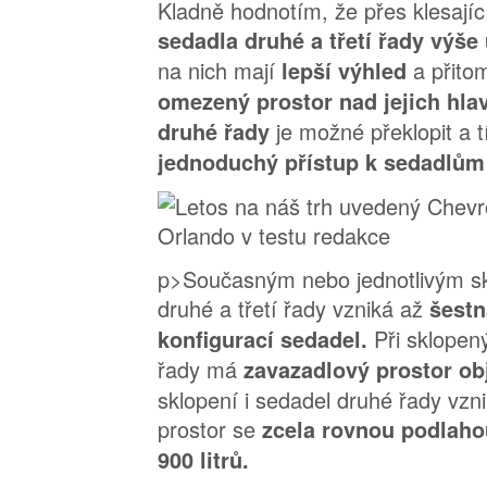
Kladně hodnotím, že přes klesající 
sedadla druhé a třetí řady výš
na nich mají
a přit
lepší výhled
omezený prostor nad jejich hla
je možné překlopit a
druhé řady
jednoduchý přístup k sedadlům v
p>Současným nebo jednotlivým s
druhé a třetí řady vzniká až
šest
Při sklopen
konfigurací sedadel.
řady má
zavazadlový prostor ob
sklopení i sedadel druhé řady vzn
prostor se
zcela rovnou podlah
900 litrů.