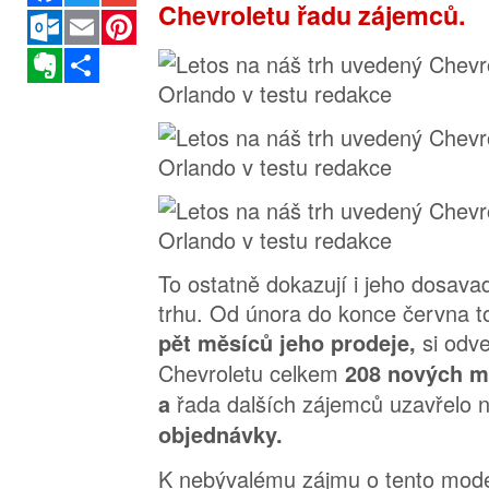
Chevroletu řadu zájemců.
Outlook.com
Email
Pinterest
Evernote
Sdílet
To ostatně dokazují i jeho dosav
trhu. Od února do konce června t
si odv
pět měsíců jeho prodeje,
Chevroletu celkem
208 nových ma
řada dalších zájemců uzavřelo 
a
objednávky.
K nebývalému zájmu o tento model