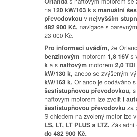
s naftovým motorem se
Orlanda
na
s
120 kW/163 k
manuální šes
v
převodovkou
nejvyšším stupn
navigace s barevným d
482 900 Kč,
23 000 Kč.
že Orlan
Pro informaci uvádím,
motorem
s
benzinovým
1,8 16V
a s
motorem
k
naftovým
2,0 TDI
anebo se zvýšeným v
kW/130 k,
Orlando je dodáváno 
kW/163 k.
s
šestistupňovou převodovkou,
naftovým motorem lze zvolit
i au
za 
šestistupňovou převodovku
S ohledem na zvolený motor lze v
Základní
LS, LT, LT PLUS a LTZ.
do 482 900 Kč.