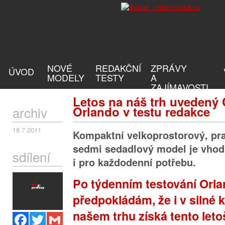
NOVÉ
REDAKČNÍ
ZPRÁVY
ÚVOD
MODELY
TESTY
A
ZAJÍMAVOSTI
Letos na náš trh uvedený 
archiv
Orlando v testu redakce
18.7.2011
Kompaktní velkoprostorový, prak
sedmi sedadlový model je vhod
sdílení
i pro každodenní potřebu.
Po týdenním testování Orl
předpokládám, že i v silné 
našem trhu získá tento let
Facebook
Twitter
Gmail