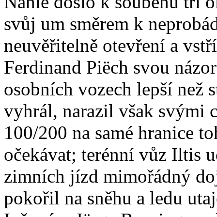
Náhle došlo k souběhu tří o
svůj um směrem k neprobá
neuvěřitelně otevření a vst
Ferdinand Piëch svou názor
osobních vozech lepší než s
vyhrál, narazil však svými 
100/200 na samé hranice to
očekávat; terénní vůz Iltis 
zimních jízd mimořádný do
pokořil na sněhu a ledu ut