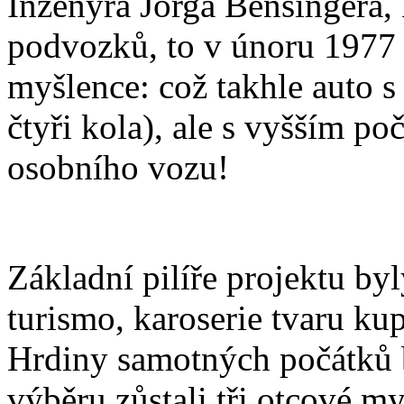
Inženýra Jörga Bensingera,
podvozků, to v únoru 1977 i
myšlence: což takhle auto s
čtyři kola), ale s vyšším po
osobního vozu!
Základní pilíře projektu by
turismo, karoserie tvaru ku
Hrdiny samotných počátků 
výběru zůstali tři otcové m