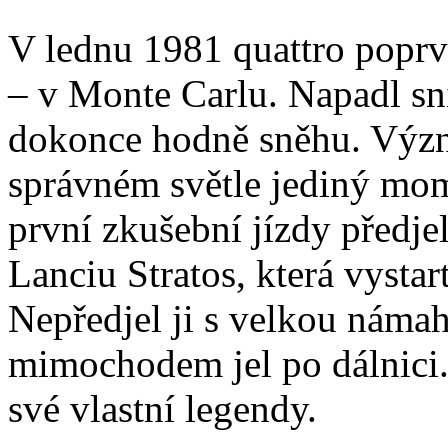
V lednu 1981 quattro poprvé
– v Monte Carlu. Napadl sn
dokonce hodně sněhu. Význ
správném světle jediný mom
první zkušební jízdy předj
Lanciu Stratos, která vysta
Nepředjel ji s velkou námah
mimochodem jel po dálnici. 
své vlastní legendy.