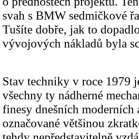
o přednostech projektu. Ten
svah s BMW sedmičkové řad
Tušíte dobře, jak to dopadlo
vývojových nákladů byla sc
Stav techniky v roce 1979 j
všechny ty nádherné mechan
finesy dnešních moderních 
označované většinou zkratk
tehdy nepředstavitelně vzdál