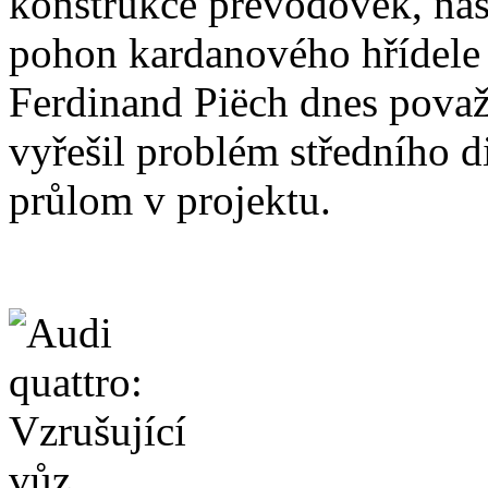
konstrukce převodovek, naše
pohon kardanového hřídele
Ferdinand Piëch dnes považu
vyřešil problém středního di
průlom v projektu.