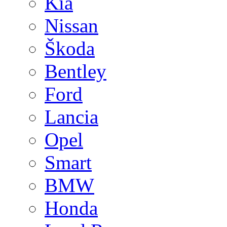
Kia
Nissan
Škoda
Bentley
Ford
Lancia
Opel
Smart
BMW
Honda