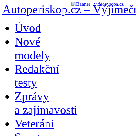
Autoperiskop.cz – Výjimeč
Přejít
Úvod
k
obsahu
Nové
webu
modely
Redakční
testy
Zprávy
a zajímavosti
Veteráni