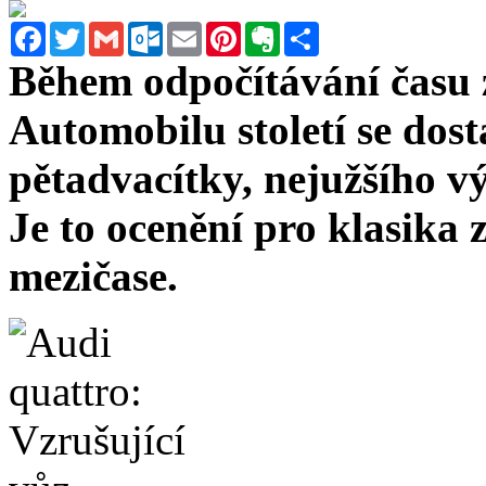
Facebook
Twitter
Gmail
Outlook.com
Email
Pinterest
Evernote
Sdílet
Během odpočítávání času 
Automobilu století se dos
pětadvacítky, nejužšího vý
Je to ocenění pro klasika 
mezičase.