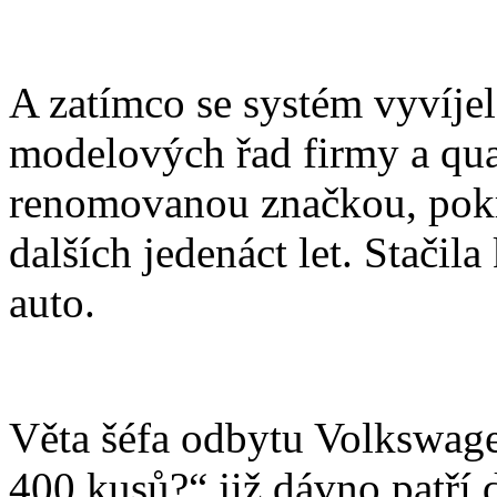
A zatímco se systém vyvíjel
modelových řad firmy a quat
renomovanou značkou, pokr
dalších jedenáct let. Stačil
auto.
Věta šéfa odbytu Volkswage
400 kusů?“ již dávno patří 