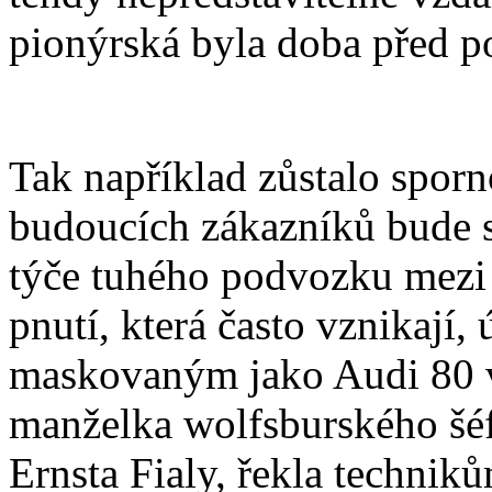
pionýrská byla doba před p
Tak například zůstalo spor
budoucích zákazníků bude s
týče tuhého podvozku mezi
pnutí, která často vznikají
maskovaným jako Audi 80 v
manželka wolfsburského šéf
Ernsta Fialy, řekla technik