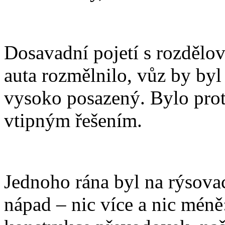
Dosavadní pojetí s rozdělo
auta rozmělnilo, vůz by byl
vysoko posazený. Bylo proto
vtipným řešením.
Jednoho rána byl na rýsovac
nápad – nic více a nic méně