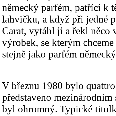
německý parfém, patřící k t
lahvičku, a když při jedné p
Carat, vytáhl ji a řekl něc
výrobek, se kterým chceme 
stejně jako parfém německý
V březnu 1980 bylo quattr
představeno mezinárodním 
byl ohromný. Typické titul