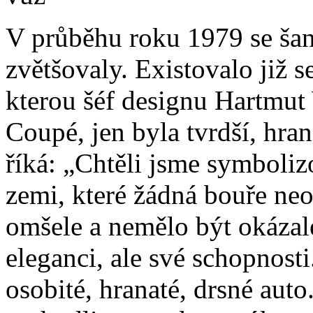
V průběhu roku 1979 se šan
zvětšovaly. Existovalo již 
kterou šéf designu Hartmut
Coupé, jen byla tvrdší, hra
říká: „Chtěli jsme symbolizo
zemi, které žádná bouře ne
omšele a nemělo být okázal
eleganci, ale své schopnost
osobité, hranaté, drsné aut