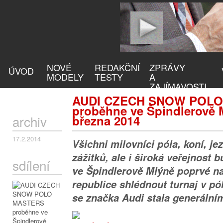
NOVÉ
REDAKČNÍ
ZPRÁVY
ÚVOD
MODELY
TESTY
A
ZAJÍMAVOSTI
AUDI CZECH SNOW POL
proběhne ve Špindlerově M
archiv
března 2014
17.2.2014
Všichni milovníci póla, koní, je
zážitků, ale i široká veřejnost
sdílení
ve Špindlerově Mlýně poprvé n
republice shlédnout turnaj v pó
se značka Audi stala generální