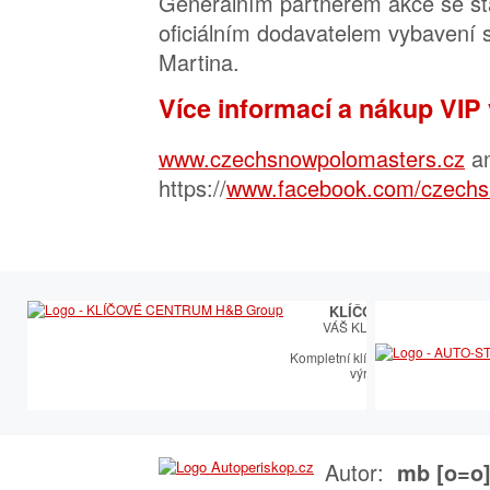
Generálním partnerem akce se sta
oficiálním dodavatelem vybavení 
Martina.
Více informací a nákup VIP
www.czechsnowpolomasters.cz
a
https://
www.facebook.com/czechs
KLÍČOVÉ CENTRUM
VÁŠ KLÍČOVÝ PARTNER
Kompletní klíčařský sortiment vče
výroby autoklíčů
Autor:
mb [o=o