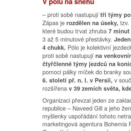
V pólu na sněhu
– proti sobě nastupují
tři týmy po
Zápas je
tzv.
rozdělen na úseky,
které budou trvat zhruba
7 minut
3 až 5 minutové přestávky.
Jeden
Pólo je kolektivní jezdec
4 chukk.
proti sobě nastupují
na venkovním 
čtyřčlenné týmy
jezdců na koní
pomoci pálky míček do branky so
v souč
6. století př. n. l. v Persii,
rozšířena
v 39 zemích světa, kd
Organizaci převzal jeden ze zakla
republice – Naveed Gill a jeho ž
myšlenky uspořádání tohoto netrad
marketingová agentura Bohemia Pu