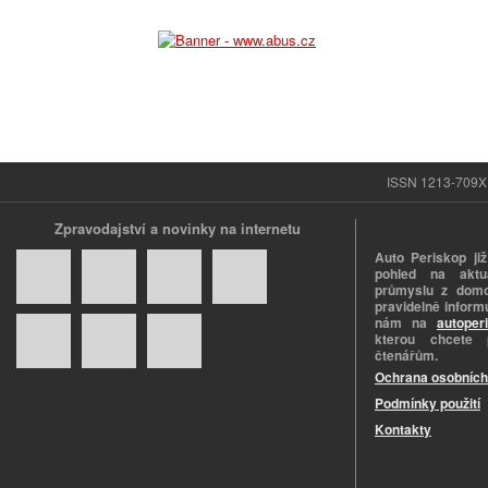
ISSN 1213-709X |
Zpravodajství a novinky na internetu
Auto Periskop již
pohled na aktuá
průmyslu z domo
pravidelně informu
nám na
autoper
kterou chcete 
čtenářům.
Ochrana osobních
Podmínky použití
Kontakty