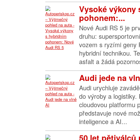
Vysoké výkony 
pohonem:...
Nové Audi RS 5 je p
druhu: supersportovn
vozem s ryzími geny 
hybridní technikou. T
asfalt a žádá pozornos
Audi jede na vln
Audi urychluje zavádě
do výroby a logistiky.
cloudovou platformu p
představuje nové možn
inteligence a AI...
50 let pětiválc