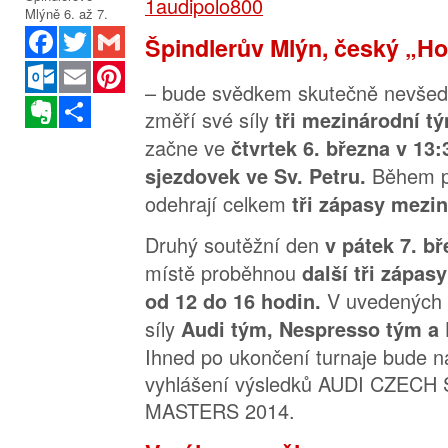
Facebook
Twitter
Gmail
Špindlerův Mlýn, český „Ho
Outlook.com
Email
Pinterest
– bude svědkem skutečně nevšedn
Evernote
Sdílet
změří své síly
tři mezinárodní t
začne ve
čtvrtek 6. března v 13
Během p
sjezdovek ve Sv. Petru.
odehrají celkem
tři zápasy mezi
Druhý soutěžní den
v pátek 7. b
místě proběhnou
další tři zápasy
V uvedených 
od 12 do 16 hodin.
síly
Audi tým, Nespresso tým a 
Ihned po ukončení turnaje bude n
vyhlášení výsledků AUDI CZEC
MASTERS 2014.