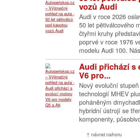
vozů Audi
Audi v roce 2026 osla
50 let pětiválcového 
čtyřmi kruhy představi
poprvé v roce 1976 v
modelu Audi 100. Násl
Audi přichází s
V6 pro...
Nový evoluční stupeň
technologií MHEV plus
poháněným dmychadl
hybridní ústrojí se tře
komponenty, působivo
↑ návrat nahoru