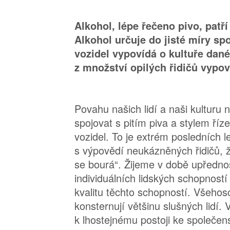
Alkohol, lépe řečeno pivo, patří
Alkohol určuje do jisté míry spo
vozidel vypovídá o kultuře dan
z množství opilých řidičů vypo
Povahu našich lidí a naši kulturu 
spojovat s pitím piva a stylem ří
vozidel. To je extrém posledních le
s výpovědí neukázněných řidičů, ž
se bourá“. Žijeme v době upředno
individuálních lidských schopnost
kvalitu těchto schopností. Všehos
konsternují většinu slušných lidí. 
k lhostejnému postoji ke společe