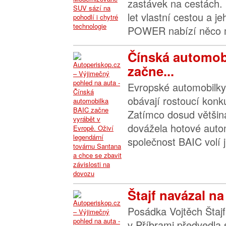
zastávek na cestách. 
let vlastní cestou a j
POWER nabízí něco m
Čínská automob
začne...
Evropské automobilky 
obávají rostoucí konk
Zatímco dosud většin
dovážela hotové autom
společnost BAIC volí ji
Štajf navázal na
Posádka Vojtěch Štajf
v Příbrami předvedla