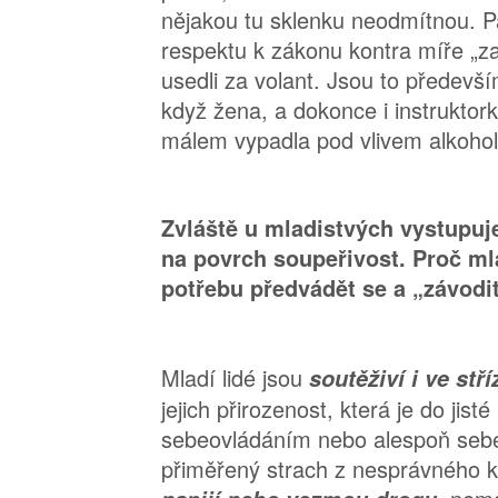
nějakou tu sklenku neodmítnou. Pak
respektu k zákonu kontra míře „za
usedli za volant. Jsou to předevší
když žena, a dokonce i instruktork
málem vypadla pod vlivem alkohol
Zvláště u mladistvých vystupuje
na povrch soupeřivost. Proč mlad
potřebu předvádět se a „závodi
Mladí lidé jsou
soutěživí i ve stř
jejich přirozenost, která je do jist
sebeovládáním nebo alespoň sebekr
přiměřený strach z nesprávného k