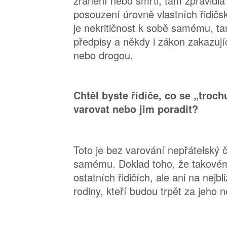
zranění nebo smrti, tam zpravidla
posouzení úrovně vlastních řidič
je nekritičnost k sobě samému, ta
předpisy a někdy i zákon zakazujíc
nebo drogou.
Chtěl byste řidiče, co se „troch
varovat nebo jim poradit?
Toto je bez varování nepřátelský č
samému. Doklad toho, že takovému
ostatních řidičích, ale ani na nejbl
rodiny, kteří budou trpět za jeho