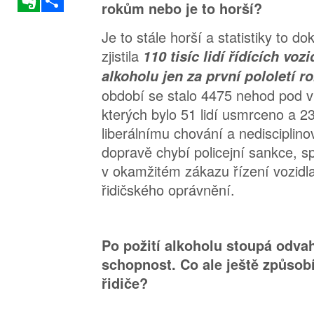
rokům nebo je to horší?
Je to stále horší a statistiky to do
zjistila
110 tisíc lidí řídících voz
alkoholu jen za první pololetí r
období se stalo 4475 nehod pod vl
kterých bylo 51 lidí usmrceno a 23
liberálnímu chování a nedisciplinova
dopravě chybí policejní sankce, sp
v okamžitém zákazu řízení vozidl
řidičského oprávnění.
Po požití alkoholu stoupá odvah
schopnost. Co ale ještě způsobí
řidiče?