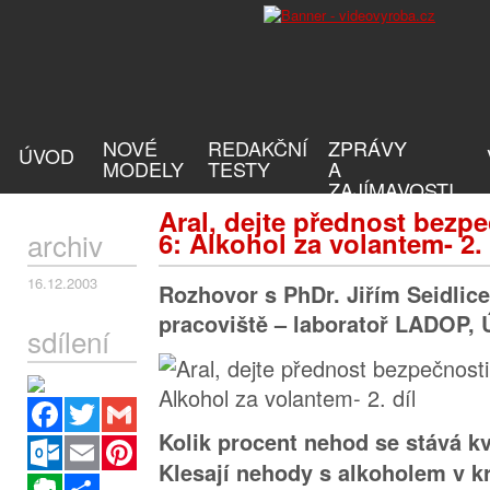
NOVÉ
REDAKČNÍ
ZPRÁVY
ÚVOD
MODELY
TESTY
A
ZAJÍMAVOSTI
Aral, dejte přednost bezpe
archiv
6: Alkohol za volantem- 2. 
16.12.2003
Rozhovor s PhDr. Jiřím Seidlic
pracoviště – laboratoř LADOP, 
sdílení
Facebook
Twitter
Gmail
Kolik procent nehod se stává kv
Outlook.com
Email
Pinterest
Klesají nehody s alkoholem v k
Evernote
Sdílet