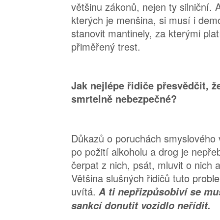
většinu zákonů, nejen ty silniční. A
kterých je menšina, si musí i dem
stanovit mantinely, za kterými pla
přiměřený trest.
Jak nejlépe řidiče přesvědčit, že
smrtelně nebezpečné?
Důkazů o poruchách smyslového 
po požití alkoholu a drog je nepř
čerpat z nich, psát, mluvit o nich
Většina slušných řidičů tuto prob
uvítá.
A ti nepřizpůsobiví se mu
sankcí donutit vozidlo neřídit.