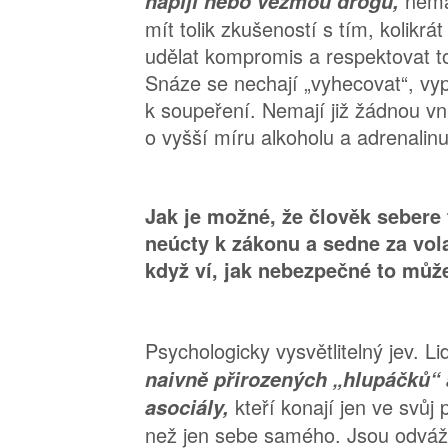
nema
napijí nebo vezmou drogu,
mít tolik zkušeností s tím, kolikrá
udělat kompromis a respektovat to
Snáze se nechají „vyhecovat“, vy
k soupeření. Nemají již žádnou vni
o vyšší míru alkoholu a adrenalinu
Jak je možné, že člověk sebere 
neúcty k zákonu a sedne za volan
když ví, jak nebezpečné to můž
Psychologicky vysvětlitelný jev. Li
naivně přirozených „hlupáčků“ 
kteří konají jen ve svůj
asociály,
než jen sebe samého. Jsou odvážn