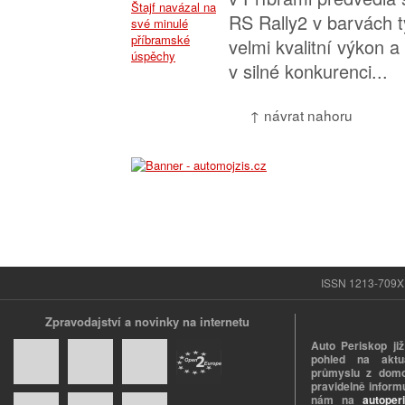
RS Rally2 v barvách 
velmi kvalitní výkon a
v silné konkurenci...
↑ návrat nahoru
ISSN 1213-709X |
Zpravodajství a novinky na internetu
Auto Periskop již
pohled na aktuá
průmyslu z domo
pravidelně informu
nám na
autoper