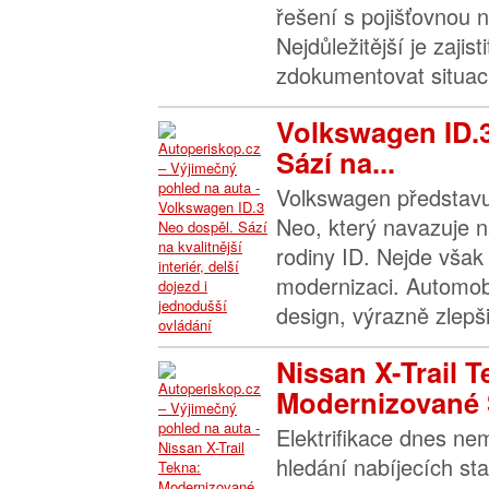
řešení s pojišťovnou n
Nejdůležitější je zajis
zdokumentovat situaci 
Volkswagen ID.
Sází na...
Volkswagen představu
Neo, který navazuje n
rodiny ID. Nejde však 
modernizaci. Automob
design, výrazně zlepšil
Nissan X-Trail T
Modernizované 
Elektrifikace dnes n
hledání nabíjecích sta