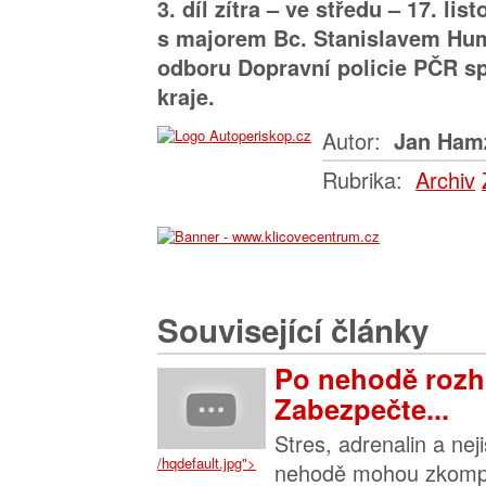
3. díl zítra – ve středu – 17. li
s majorem Bc. Stanislavem Hu
odboru Dopravní policie PČR s
kraje.
Autor:
Jan Ham
Rubrika:
Archiv
Související články
Po nehodě rozh
Zabezpečte...
Stres, adrenalin a nej
/hqdefault.jpg">
nehodě mohou zkompl