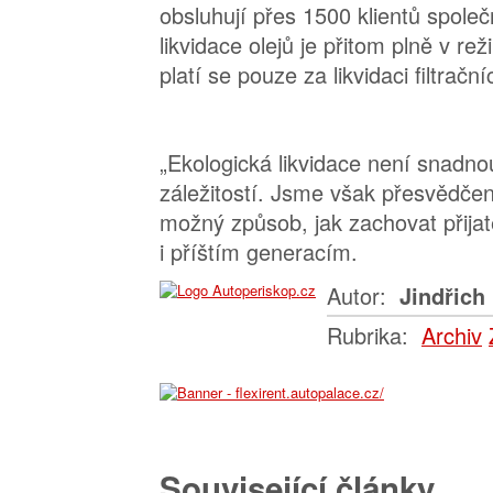
obsluhují přes 1500 klientů společ
likvidace olejů je přitom plně v rež
platí se pouze za likvidaci filtračn
„Ekologická likvidace není snadno
záležitostí. Jsme však přesvědčeni
možný způsob, jak zachovat přijate
i příštím generacím.
Autor:
Jindřich 
Rubrika:
Archiv
Související články