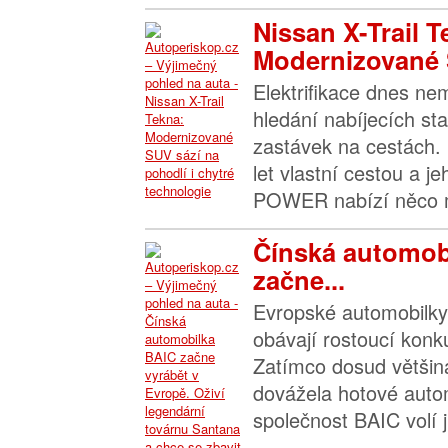
Nissan X-Trail T
Modernizované 
Elektrifikace dnes n
hledání nabíjecích sta
zastávek na cestách. 
let vlastní cestou a j
POWER nabízí něco m
Čínská automob
začne...
Evropské automobilky 
obávají rostoucí konk
Zatímco dosud většin
dovážela hotové autom
společnost BAIC volí ji