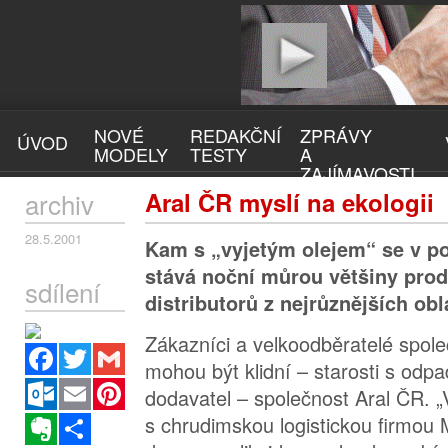
NOVÉ
REDAKČNÍ
ZPRÁVY
ÚVOD
MODELY
TESTY
A
ZAJÍMAVOSTI
archiv
Aral ČR myslí na ekologii
28.5.2001
Kam s „vyjetým olejem“ se v po
stává noční můrou většiny prod
sdílení
distributorů z nejrůznějších obl
Zákazníci a velkoodběratelé spole
Facebook
Twitter
Gmail
mohou být klidní – starosti s odpad
Outlook.com
Email
Pinterest
dodavatel – společnost Aral ČR. „
s chrudimskou logistickou firmou
Evernote
Sdílet