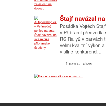
Štajf navázal na
Posádka Vojtěch Štajf
v Příbrami předvedla
RS Rally2 v barvách 
velmi kvalitní výkon a
v silné konkurenci...
↑ návrat nahoru