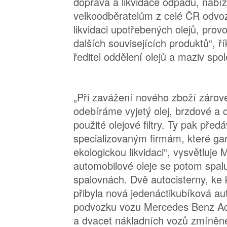
doprava a likvidace odpadu, nabí
velkoodběratelům z celé ČR odvoz
likvidaci upotřebených olejů, provo
dalších souvisejících produktů“, ř
ředitel oddělení olejů a maziv spo
„Při zavážení nového zboží zárov
odebíráme vyjetý olej, brzdové a c
použité olejové filtry. Ty pak pře
specializovaným firmám, které gara
ekologickou likvidaci“, vysvětluje 
automobilové oleje se potom spal
spalovnách. Dvě autocisterny, ke
přibyla nová jedenáctikubíková au
podvozku vozu Mercedes Benz Act
a dvacet nákladních vozů zmíněné 