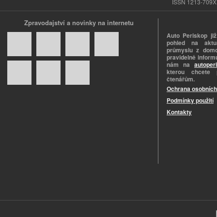
ISSN 1213-709X |
Zpravodajství a novinky na internetu
Auto Periskop již
pohled na aktuá
průmyslu z domo
pravidelně informu
nám na
autoper
kterou chcete 
čtenářům.
Ochrana osobních
Podmínky použití
Kontakty