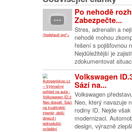
Po nehodě rozh
Zabezpečte...
Stres, adrenalin a nej
/hqdefault.jpg">
nehodě mohou zkompl
řešení s pojišťovnou n
Nejdůležitější je zajis
zdokumentovat situaci 
Volkswagen ID.
Sází na...
Volkswagen představu
Neo, který navazuje n
rodiny ID. Nejde však 
modernizaci. Automob
design, výrazně zlepšil