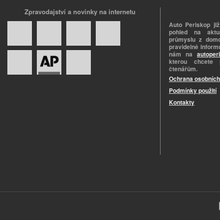
Zpravodajství a novinky na internetu
Auto Periskop již
pohled na aktuá
průmyslu z domo
pravidelně informu
nám na
autoper
kterou chcete 
čtenářům.
Ochrana osobních
Podmínky použití
Kontakty