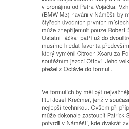
v pronájmu od Petra Vojáčka. Vzh
(BMW M3) havárii v Náměšti by mu
čtyřech úvodních prvních místech
může znepříjemnit pouze Robert
Ostatní „áčka“ patří už do dvoulitr
musíme hledat favorita především 
který vyměnil Citroen Xsaru za For
soutěžním jezdci Ottovi. Jeho velk
přešel z Octávie do formulí.
Ve formulích by měl být nejvážně
titul Josef Krečmer, jenž v souča
nejlepší technikou. Ovšem při příp
může dokonale zastoupit Patrick 
potvrdil v Náměšti, kde dvakrát z