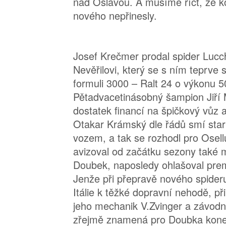
nad Oslavou. A musíme říct, že k
nového nepřinesly.
Josef Krečmer prodal spider Lucc
Nevěřilovi, který se s ním teprve s
formuli 3000 – Ralt 24 o výkonu 5
Pětadvacetinásobný šampion Jiří
dostatek financí na špičkový vůz a
Otakar Krámský dle řádů smí star
vozem, a tak se rozhodl pro Osel
avizoval od začátku sezony také 
Doubek, naposledy ohlašoval pre
Jenže při přepravě nového spideru
Itálie k těžké dopravní nehodě, př
jeho mechanik V.Zvinger a závodní
zřejmě znamená pro Doubka konec