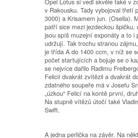
Opel Lotus si vedl skvěle také v
v Rakousku. Tady vybojoval třetí
3000) a Krisamem jun. (Osella). M
patří sice mezi jezdeckou špičku,
jsou spíš muzejní exponáty a to i 
udržují. Tak trochu stranou zájm
je třída A do 1400 ccm, v níž se s
počet startujících a bojuje se o 
se nejvíce dařilo Radimu Freibergo
Felicií dvakrát zvítězil a dvakrát 
zdatného soupeře má v Josefu Sr
„úzkou“ Felicí na kontě první, druhé
Na stupně vítězů útočí také Vladi
Swift.
A jedna perlička na závěr. Na někt