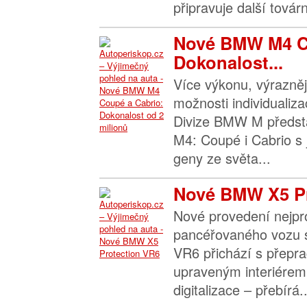
připravuje další továr
Nové BMW M4 C
Dokonalost...
Více výkonu, výrazněj
možnosti individualiza
Divize BMW M předst
M4: Coupé i Cabrio s j
geny ze světa...
Nové BMW X5 Pr
Nové provedení nejpr
pancéřovaného vozu sv
VR6 přichází s přep
upraveným interiérem
digitalizace – přebírá..