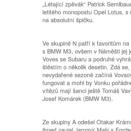
„Létající zpěvák“ Patrick Semlbau
letitého monopostu Opel Lotus, s 
na absolutní špičku.
Ve skupině N patří k favoritům na 
s BMW M3, ovšem v Náměšti jej je
Voves se Subaru a podruhé vyhrál
štěstím o několik desetin. Zdá se,
nevydařené sezoně začíná Vovso
fungovat a mohl by Vonku pořádně
vítězů mají šanci ještě Tomáš Vav
Josef Komárek (BMW M3).
Ze skupiny A odešel Otakar Krám
ihned zaujal Jaromír Malý s For