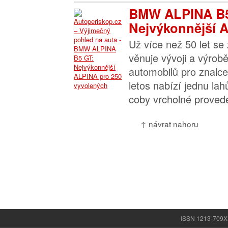
BMW ALPINA B5
Nejvýkonnější A
Už více než 50 let s
věnuje vývoji a výrob
automobilů pro znalc
letos nabízí jednu la
coby vrcholné proved
↑ návrat nahoru
ISSN 1213-709X |