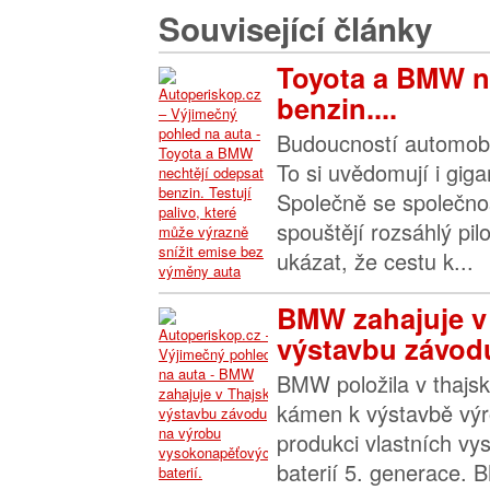
Související články
Toyota a BMW n
benzin....
Budoucností automobil
To si uvědomují i gig
Společně se společno
spouštějí rozsáhlý pil
ukázat, že cestu k...
BMW zahajuje v
výstavbu závodu
BMW položila v thajs
kámen k výstavbě vý
produkci vlastních v
baterií 5. generace.