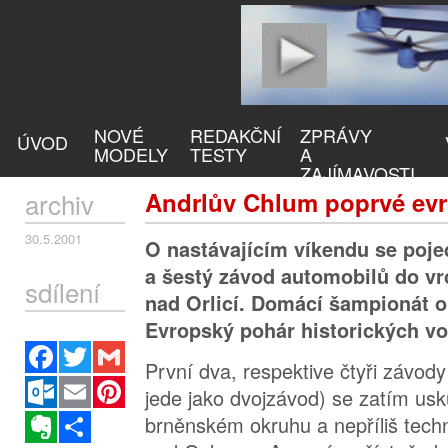
NOVÉ
REDAKČNÍ
ZPRÁVY
ÚVOD
MODELY
TESTY
A
ZAJÍMAVOSTI
archiv
Andrlův Chlum poprvé ev
30.5.2001
O nastávajícím víkendu se poje
a šestý závod automobilů do vrc
sdílení
nad Orlicí. Domácí šampionát o
Evropský pohár historických vo
Facebook
Twitter
Gmail
První dva, respektive čtyři závod
Outlook.com
Email
Pinterest
jede jako dvojzávod) se zatím usk
Evernote
Sdílet
brněnském okruhu a nepříliš techn