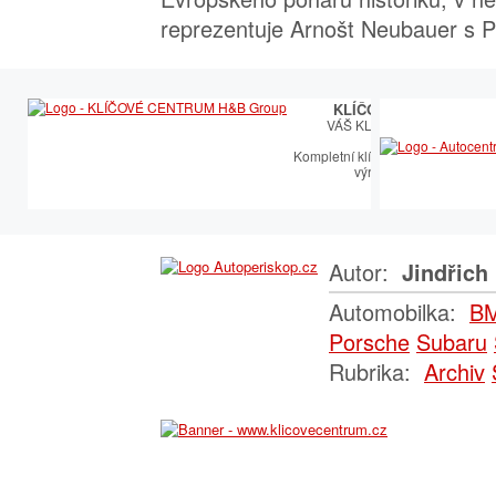
reprezentuje Arnošt Neubauer s 
KLÍČOVÉ CENTRUM
VÁŠ KLÍČOVÝ PARTNER
Kompletní klíčařský sortiment vče
výroby autoklíčů
Autor:
Jindřich 
Automobilka:
B
Porsche
Subaru
Rubrika:
Archiv