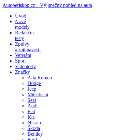
Autoperiskop.cz – Výjimečný pohled na auta
Přejít
Úvod
k
Nové
obsahu
modely
webu
Redakční
testy
Zprávy
a zajímavosti
Veteráni
Sport
Videotesty
Značky
Alfa Romeo
Dodge
Jeep
Mitsubishi
Seat
Audi
Fiat
Kia
Nissan
Škoda
Bentley
Ford