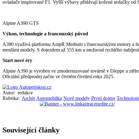
ovladače inspirované F1. Vyšší výbavy přidávají kožené sedačky od S
Alpine A390 GTS
Výkon, technologie a francouzský původ
A390 využívá platformu AmpR Medium s francouzskými motory a baterie
menšími modely. S dojezdem až 555 km a možností rychlého nabíjení
Start nové éry
Alpine A390 je vyroben ve zmodernizované továrně v Dieppe a ztělesň
Oficiální předprodej začne ve čtvrtém čtvrtletí roku 2025.
Autor:
redakce
Rubrika:
Archiv
Automobilka
Nové modely
První dojmy
Technologi
Související články