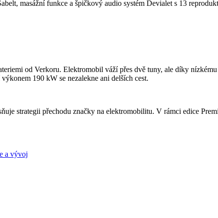
abelt, masážní funkce a špičkový audio systém Devialet s 13 reprodukt
mi od Verkoru. Elektromobil váží přes dvě tuny, ale díky nízkému těž
 výkonem 190 kW se nezalekne ani delších cest.
uje strategii přechodu značky na elektromobilitu. V rámci edice Premi
e a vývoj