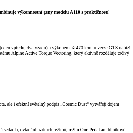
ombinuje výkonnostní geny modelu A110 s praktičností
(jeden vpředu, dva vzadu) a výkonem až 470 koní u verze GTS nabízí
ystému Alpine Active Torque Vectoring, který aktivně rozděluje točivý
, ale i efektní světelný podpis „Cosmic Dust“ vytvářejí dojem
.
ná sedadla, ovládání jízdních režimů, režim One Pedal ani hliníkové