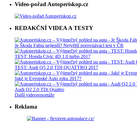
Video-pořad Autoperiskop.cz
REDAKČNÍ VIDEA A TESTY
Je Škoda Fabia nejlepší? Největší porovnávací test v ČR
TEST: Honda Civic 4D 1.0 turbo 2017
TEST: Audi Q5 2.0 TDI QUATTRO 2017
Jaké je Evropské Auto roku 2017?
Audi Q2 2.0 TDi Quattro
Další videoreportáže
Reklama