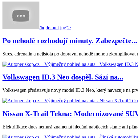
/hqdefault.jpg">
Po nehodě rozhodují minuty. Zabezpečte...
Stres, adrenalin a nejistota po dopravní nehodě mohou zkomplikovat nás
Volkswagen ID.3 Neo dospěl. Sází na...
Volkswagen představuje nový model ID.3 Neo, který navazuje na první
Nissan X-Trail Tekna: Modernizované SUV.
Elektrifikace dnes nemusí znamenat hledání nabíjecích stanic ani plá