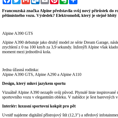
Francouzská značka Alpine představila svůj nový přírůstek do 
pětimístného vozu. Výsledek? Elektromobil, který je stejně hbit
Alpine A390 GTS
Alpine A390 debutuje jako druhý model ze série Dream Garage, násl
zrychlení z 0 na 100 km/h za 3,9 sekundy. Inženýři Alpine však kladou
moment mezi jednotlivá kola.
Jedna úžasná rodinka:
Alpine A390 GTS, Alpine A290 a Alpine A110
Design, který mluví jazykem sportu
Vizuálně Alpine A390 nezapře svůj původ. Plynulé linie inspirované
sportovního vozu v elegantním obleku. V nabídce je šest barevných var
Interiér: luxusní sportovní kokpit pro pět
Uvnitř najdeme digitální přístrojový štít (12,3″) a středový infotain