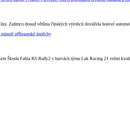
Číny. Zatímco dosud většina čínských výrobců dovážela hotové automobil
zem Škoda Fabia RS Rally2 v barvách týmu Lak Racing 21 velmi kvalitn