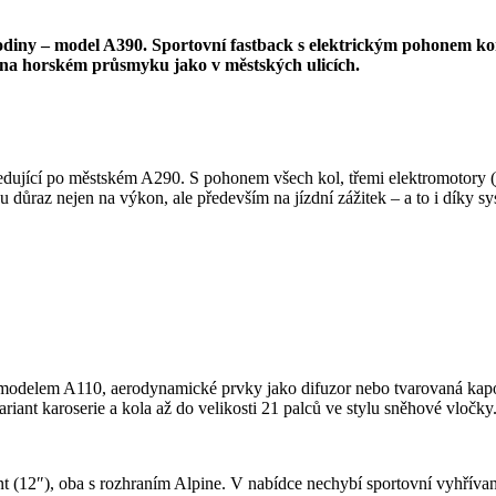
rodiny – model A390. Sportovní fastback s elektrickým pohonem k
ý na horském průsmyku jako v městských ulicích.
edující po městském A290. S pohonem všech kol, třemi elektromotory 
 důraz nejen na výkon, ale především na jízdní zážitek – a to i díky s
 modelem A110, aerodynamické prvky jako difuzor nebo tvarovaná kapota
iant karoserie a kola až do velikosti 21 palců ve stylu sněhové vločky
ment (12″), oba s rozhraním Alpine. V nabídce nechybí sportovní vyhříva