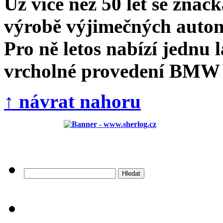
Už více než 50 let se zna
výrobě výjimečných autom
Pro ně letos nabízí jedn
vrcholné provedení BMW ř
↑ návrat nahoru
Vyhledávání