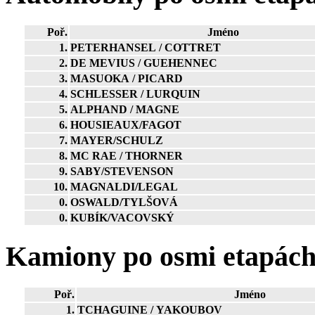
Poř.
Jméno
1.
PETERHANSEL / COTTRET
2.
DE MEVIUS / GUEHENNEC
3.
MASUOKA / PICARD
4.
SCHLESSER / LURQUIN
5.
ALPHAND / MAGNE
6.
HOUSIEAUX/FAGOT
7.
MAYER/SCHULZ
8.
MC RAE / THORNER
9.
SABY/STEVENSON
10.
MAGNALDI/LEGAL
0.
OSWALD/TYLŠOVÁ
0.
KUBÍK/VACOVSKÝ
Kamiony po osmi etapách
Poř.
Jméno
1.
TCHAGUINE / YAKOUBOV