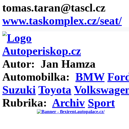
tomas.taran@tascl.cz
www.taskomplex.cz/seat/
Autor:
Jan Hamza
Automobilka:
BMW
For
Suzuki
Toyota
Volkswage
Rubrika:
Archiv
Sport