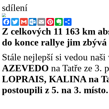
sdílení
Facebook
Twitter
Gmail
Outlook.com
Email
Pinterest
Evernote
Sdílet
Z celkových 11 163 km abso
do konce rallye jim zbývá 
Stále nejlepší si vedou naš
AZEVEDO
na Tatře ze 3. p
LOPRAIS, KALINA na Tatř
postoupili z 5. na 3. místo.