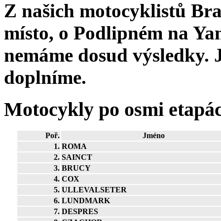
Z našich motocyklistů
Br
místo, o
Podlipném
na Ya
nemáme dosud výsledky. J
doplníme.
Motocykly po osmi etapá
Poř.
Jméno
1.
ROMA
2.
SAINCT
3.
BRUCY
4.
COX
5.
ULLEVALSETER
6.
LUNDMARK
7.
DESPRES