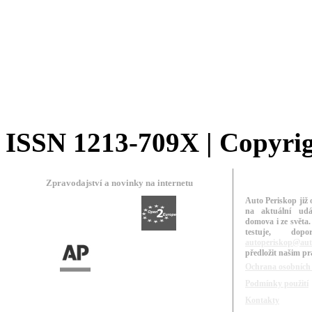
ISSN 1213-709X | Copyrigh
Zpravodajství a novinky na internetu
Auto Periskop již 
na aktuální udá
domova i ze světa.
testuje, do
autoperiskop@aut
předložit našim p
Ochrana osobních
Podmínky použití
Kontakty