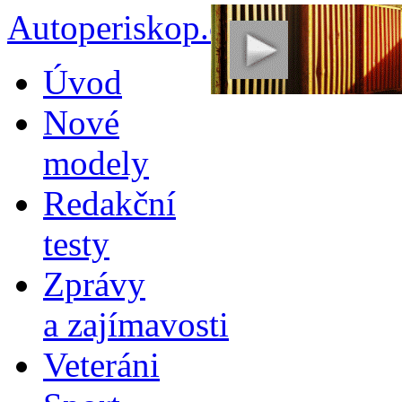
Autoperiskop.cz – Výjimeč
Přejít
Úvod
k
obsahu
Nové
webu
modely
Redakční
testy
Zprávy
a zajímavosti
Veteráni