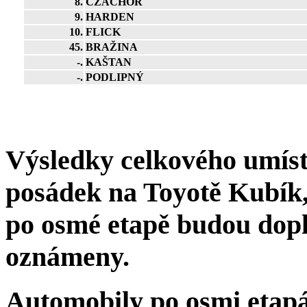
8.
CZACHOR
9.
HARDEN
10.
FLICK
45.
BRAŽINA
-.
KAŠTAN
-.
PODLIPNÝ
Výsledky celkového umíst
posádek na Toyotě
Kubík
po osmé etapě budou dop
oznámeny.
Automobily po osmi etap