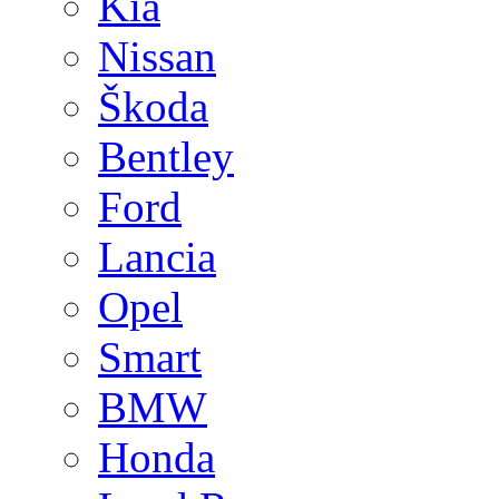
Kia
Nissan
Škoda
Bentley
Ford
Lancia
Opel
Smart
BMW
Honda