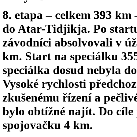
8. etapa
– celkem
393 km
do Atar-Tidjikja. Po star
závodníci absolvovali v ú
km. Start
na speciálku
35
speciálka dosud nebyla do
Vysoké rychlosti předchoz
zkušenému řízení a pečliv
bylo obtížné najít. Do cíl
spojovačku
4 km.