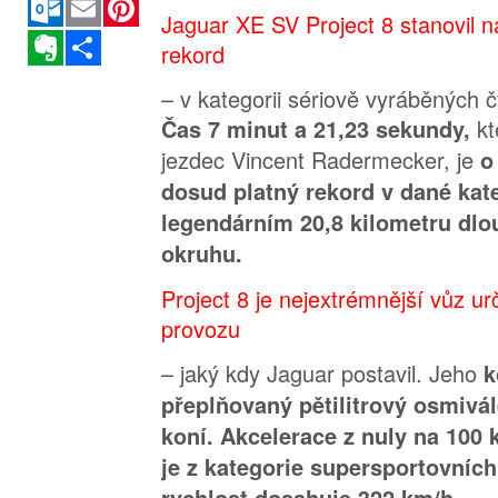
Jaguar XE SV Project 8 stanovil 
Evernote
Sdílet
rekord
– v kategorii sériově vyráběných 
kt
Čas 7 minut a 21,23 sekundy,
jezdec Vincent Radermecker, je
o
dosud platný rekord v dané kat
legendárním 20,8 kilometru d
okruhu.
Project 8 je nejextrémnější vůz u
provozu
– jaký kdy Jaguar postavil. Jeho
k
přeplňovaný pětilitrový osmivá
koní. Akcelerace z nuly na 100
je z kategorie supersportovních