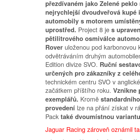
přezdívaném jako Zelené peklo 
nejrychlejší dvoudveřová kupé 
automobily s motorem umístě
Project 8 je
uprostřed.
s upraven
pětilitrového osmiválce automo
uloženou pod karbonovou 
Rover
odvětráváním druhým automobilem 
Edition divize SVO.
Ruční sestav
určených pro zákazníky z celéh
technickém centru SVO v anglick
začátkem příštího roku.
Vznikne 
Kromě
exemplářů.
standardního
lze na přání získat v r
provedení
Pack
také dvoumístnou variantu
Jaguar Racing zároveň oznámil ta