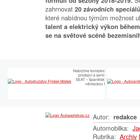
Se
formulí od sezony 2018-2019.
zahrnovat
20 závodních speciál
které nabídnou týmům možnost 
talent a elektrický výkon běhe
se na světové scéně bezemisní
Nabízíme komplexní služby v oblasti
prodejní a servisní péče SEAT.
SEAT – španělský temperament s
německou technologií
Autor:
redakce
Automobilka:
Ja
Rubrika:
Archiv