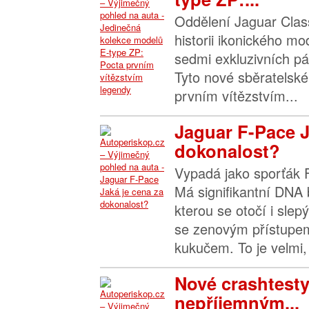
Oddělení Jaguar Class
historii ikonického m
sedmi exkluzivních pá
Tyto nové sběratelské
prvním vítězstvím...
Jaguar F-Pace J
dokonalost?
Vypadá jako sporťák F
Má signifikantní DNA 
kterou se otočí i slep
se zenovým přístup
kukučem. To je velmi, 
Nové crashtesty
nepříjemným...