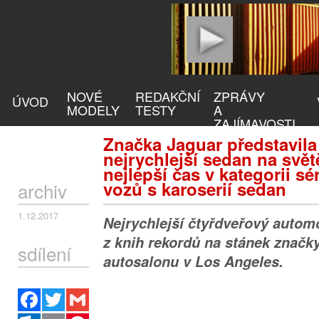
NOVÉ
REDAKČNÍ
ZPRÁVY
ÚVOD
MODELY
TESTY
A
ZAJÍMAVOSTI
Značka Jaguar představila
nejrychlejší sedan na svět
nejlepší čas v kategorii s
vozů s karoserií sedan
archiv
1.12.2017
Nejrychlejší čtyřdveřový automo
z knih rekordů na stánek značk
sdílení
autosalonu v Los Angeles.
Facebook
Twitter
Gmail
Outlook.com
Email
Pinterest