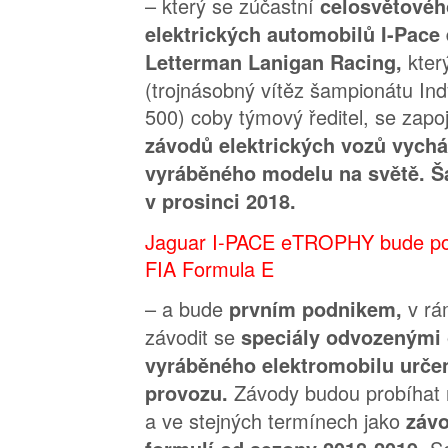
– který se zúčastní
celosvětovéh
elektrických automobilů I-Pac
kter
Letterman Lanigan Racing,
(trojnásobný vítěz šampionátu Ind
500) coby týmový ředitel, se zapo
závodů elektrických vozů vychá
vyráběného modelu na světě. Š
v prosinci 2018.
Jaguar I-PACE eTROPHY bude po
FIA Formula E
– a bude
v rá
prvním podnikem,
závodit se
speciály odvozenými 
vyráběného elektromobilu urč
Závody budou probíhat 
provozu.
a ve stejných termínech jako
závo