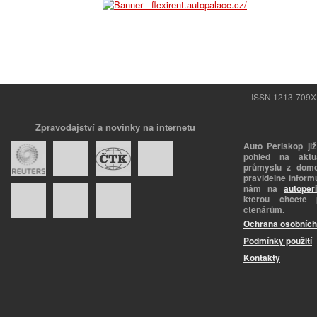
ISSN 1213-709X |
Zpravodajství a novinky na internetu
Auto Periskop již
pohled na aktuá
průmyslu z domo
pravidelně informu
nám na
autoper
kterou chcete 
čtenářům.
Ochrana osobních
Podmínky použití
Kontakty