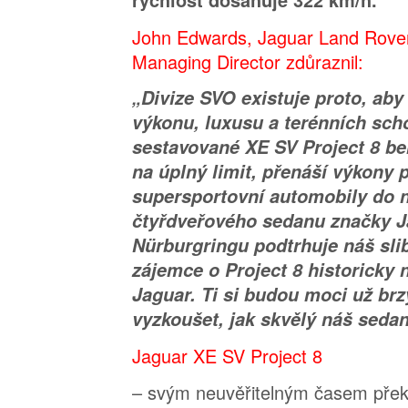
rychlost dosahuje 322 km/h.
John Edwards, Jaguar Land Rover
Managing Director zdůraznil:
„Divize SVO existuje proto, ab
výkonu, luxusu a terénních sch
sestavované XE SV Project 8 ber
na úplný limit, přenáší výkony 
supersportovní automobily do 
čtyřdveřového sedanu značky J
Nürburgringu podtrhuje náš slib
zájemce o Project 8 historicky 
Jaguar. Ti si budou moci už brz
vyzkoušet, jak skvělý náš sedan
Jaguar XE SV Project 8
– svým neuvěřitelným časem pře