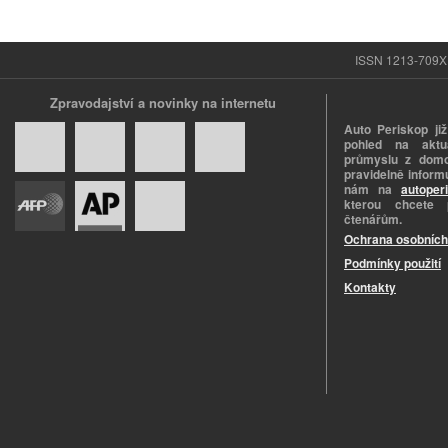
ISSN 1213-709X |
Zpravodajství a novinky na internetu
Auto Periskop již
pohled na aktuá
průmyslu z domo
pravidelně informu
nám na
autoper
kterou chcete 
čtenářům.
Ochrana osobních
Podmínky použití
Kontakty