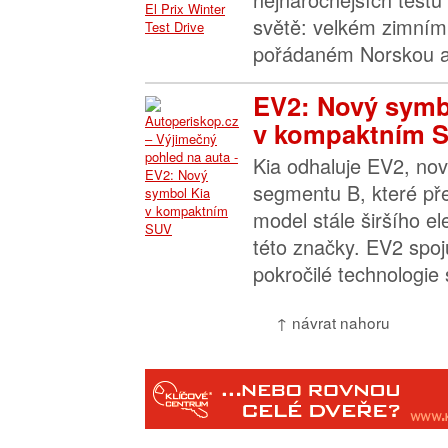
světě: velkém zimním 
pořádaném Norskou a
EV2: Nový symb
v kompaktním 
Kia odhaluje EV2, nov
segmentu B, které př
model stále širšího el
této značky. EV2 spoj
pokročilé technologie s
↑ návrat nahoru