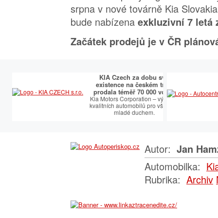
srpna v nové továrně Kia Slovakia u
bude nabízena
exkluzivní 7 letá 
Začátek prodejů je v ČR plánová
KIA Czech za dobu své
existence na českém trhu
prodala téměř 70 000 vozů.
Kia Motors Corporation – výrobce
kvalitních automobilů pro všechny
mladé duchem.
Autor:
Jan Ham
Automobilka:
Ki
Rubrika:
Archiv