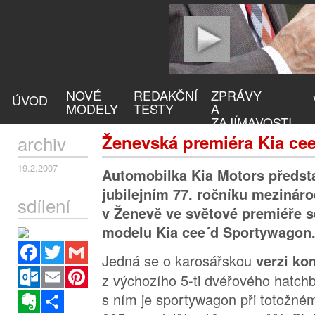
NOVÉ
REDAKČNÍ
ZPRÁVY
ÚVOD
MODELY
TESTY
A
ZAJÍMAVOSTI
archiv
Ženevská premiéra Kia ce
19.2.2007
Automobilka Kia Motors předsta
jubilejním 77. ročníku mezinár
sdílení
v Ženevě ve světové premiéře 
modelu Kia cee´d Sportywagon
Facebook
Twitter
Gmail
Jedná se o karosářskou
verzi k
Outlook.com
Email
Pinterest
z výchozího 5-ti dvéřového hatch
Evernote
Sdílet
s ním je sportywagon při totožn