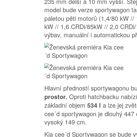
235 mm delší a 10 mm vyšší. Stej
model bude verze sportywagon t
paletou pěti motorů (1,4/80 kW //
kW // 1,6 CRDi/85kW // 2,0 CRDi/1
výbav, manuální i automatickou p
Hlavní předností sportywagonu 
Oproti hatchbacku nabízí
prostor.
základní objem
a lze jej zvě
534 l
cee´d sportywagon je dlouhý 447 
vysoký 149 cm.
Kia cee´d Sportywagon se bude vy