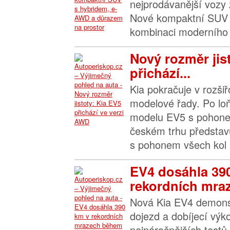
nejprodávanější vozy 
Nové kompaktní SUV 
kombinaci moderního 
Nový rozměr jis
přichází...
Kia pokračuje v rozšiř
modelové řady. Po l
modelu EV5 s pohone
českém trhu představ
s pohonem všech kol 
EV4 dosáhla 39
rekordních mraz
Nová Kia EV4 demonst
dojezd a dobíjecí výk
nejnáročnějších testů