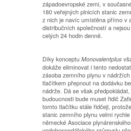
západoevropské zemi, v současné 
180 veřejných plnicích stanic ze
z nich je navíc umístěna přímo v 
distribučních společností a nejso
celých 24 hodin denně.
Díky konceptu
vš
Monovalentplus
dokáže eliminovat i tento nedostat
zásoba zemního plynu v nádržích 
tlačítkem přepnout na dodávku be
nádrže. Dá se však předpokládat, 
budoucnosti bude muset řidič Zaf
tomto tlačítku stále řidčeji, proto
stanic zemního plynu velmi rychle
německé Asociace plynárenského
vodohospodářského průmyslu před