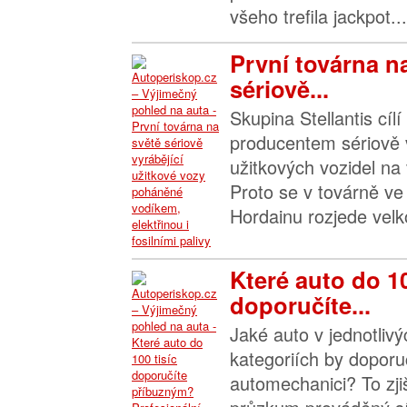
všeho trefila jackpot...
První továrna n
sériově...
Skupina Stellantis cílí
producentem sériově
užitkových vozidel na
Proto se v továrně v
Hordainu rozjede velk
Které auto do 10
doporučíte...
Jaké auto v jednotliv
kategoriích by dopor
automechanici? To zjiš