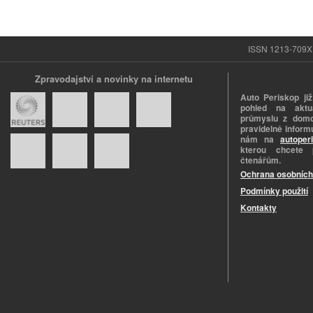
ISSN 1213-709X |
Zpravodajství a novinky na internetu
Auto Periskop již
pohled na aktuá
průmyslu z domo
pravidelně informu
nám na
autoper
kterou chcete 
čtenářům.
Ochrana osobních
Podmínky použití
Kontakty