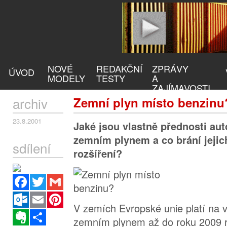
NOVÉ
REDAKČNÍ
ZPRÁVY
ÚVOD
MODELY
TESTY
A
ZAJÍMAVOSTI
archiv
Zemní plyn místo benzinu
23.8.2001
Jaké jsou vlastně přednosti a
zemním plynem a co brání jejic
sdílení
rozšíření?
Facebook
Twitter
Gmail
Outlook.com
Email
Pinterest
V zemích Evropské unie platí na
Evernote
Sdílet
zemním plynem až do roku 2009 