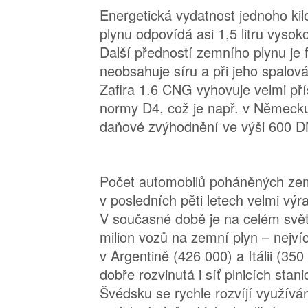
Energetická vydatnost jednoho k
plynu odpovídá asi 1,5 litru vyso
Další předností zemního plynu je f
neobsahuje síru a při jeho spalová
Zafira 1.6 CNG vyhovuje velmi př
normy D4, což je např. v Německ
daňové zvýhodnění ve výši 600 D
Počet automobilů poháněných z
v posledních pěti letech velmi výr
V současné době je na celém svět
milion vozů na zemní plyn – nejvíc
v Argentině (426 000) a Itálii (350
dobře rozvinutá i síť plnicích stan
Švédsku se rychle rozvíjí využívá