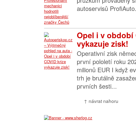
průzkum prováděný sí
autoservisů ProfiAuto.
Opel i v období
vykazuje zisk!
Operativní zisk něme
první pololetí roku 2
milionů EUR I když e
trh je brutálně zasaž
prvních šesti...
↑ návrat nahoru