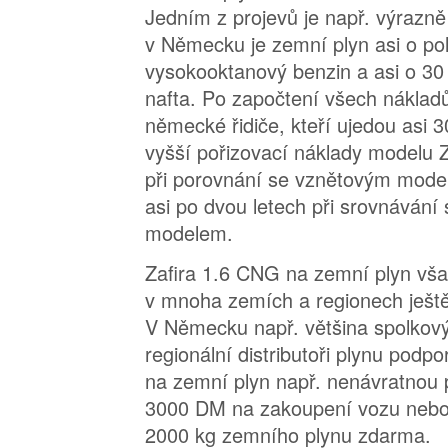
Jedním z projevů je např. výrazně 
v Německu je zemní plyn asi o pol
vysokooktanový benzin a asi o 30 
nafta. Po započtení všech náklad
německé řidiče, kteří ujedou asi 
vyšší pořizovací náklady modelu Z
při porovnání se vznětovým model
asi po dvou letech při srovnáván
modelem.
Zafira 1.6 CNG na zemní plyn vša
v mnoha zemích a regionech ještě
V Německu např. většina spolkový
regionální distributoři plynu podpo
na zemní plyn např. nenávratnou 
3000 DM na zakoupení vozu nebo
2000 kg zemního plynu zdarma.