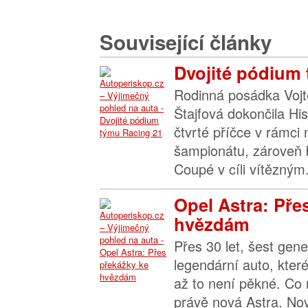
Související články
Dvojité pódium
Rodinná posádka Vojt
Štajfová dokončila His
čtvrté příčce v rámci
šampionátu, zároveň b
Coupé v cíli vítězným.
Opel Astra: Pře
hvězdám
Přes 30 let, šest gene
legendární auto, které
až to není pěkné. Co 
právě nová Astra. No