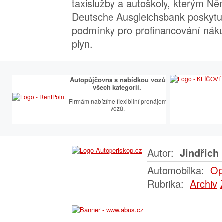
taxislužby a autoškoly, kterým N
Deutsche Ausgleichsbank poskytu
podmínky pro profinancování nák
plyn.
Autopůjčovna s nabídkou vozů
všech kategorií.
Firmám nabízíme flexibilní pronájem
vozů.
Autor:
Jindřich 
Automobilka:
Op
Rubrika:
Archiv