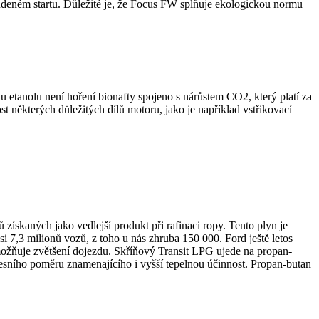
studeném startu. Důležité je, že Focus FW splňuje ekologickou normu
 etanolu není hoření bionafty spojeno s nárůstem CO2, který platí za
 některých důležitých dílů motoru, jako je například vstřikovací
ískaných jako vedlejší produkt při rafinaci ropy. Tento plyn je
 7,3 milionů vozů, z toho u nás zhruba 150 000. Ford ještě letos
ožňuje zvětšení dojezdu. Skříňový Transit LPG ujede na propan-
esního poměru znamenajícího i vyšší tepelnou účinnost. Propan-butan