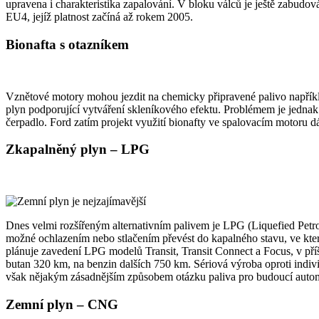
upravena i charakteristika zapalování. V bloku válců je ještě zabudov
EU4, jejíž platnost začíná až rokem 2005.
Bionafta s otazníkem
Vznětové motory mohou jezdit na chemicky připravené palivo napříkla
plyn podporující vytváření skleníkového efektu. Problémem je jednak
čerpadlo. Ford zatím projekt využití bionafty ve spalovacím motoru d
Zkapalněný plyn – LPG
Dnes velmi rozšířeným alternativním palivem je LPG (Liquefied Petro
možné ochlazením nebo stlačením převést do kapalného stavu, ve které
plánuje zavedení LPG modelů Transit, Transit Connect a Focus, v př
butan 320 km, na benzin dalších 750 km. Sériová výroba oproti indiv
však nějakým zásadnějším způsobem otázku paliva pro budoucí autom
Zemní plyn – CNG