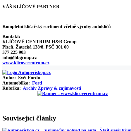
VÁŠ KLÍČOVÝ PARTNER
Kompletní klíčařský sortiment včetně výroby autoklíčů
Kontakt:
KLÍČOVÉ CENTRUM H&B Group
Plzeň, Žatecká 138/8, PSČ 301 00
377 225 903
info@hbgroup.cz
www.klicovecentrum.cz
Autor:
Svět Fordu
Automobilka:
Ford
Rubrika:
Archiv
Zprávy & zajímavosti
Související články