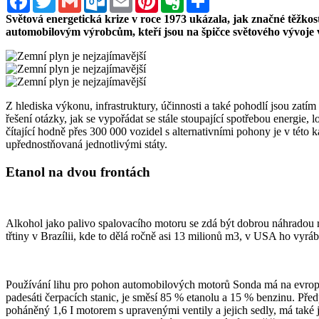
Světová energetická krize v roce 1973 ukázala, jak značné těžkost
automobilovým výrobcům, kteří jsou na špičce světového vývoje v 
Z hlediska výkonu, infrastruktury, účinnosti a také pohodlí jsou zat
řešení otázky, jak se vypořádat se stále stoupající spotřebou energie
čítající hodně přes 300 000 vozidel s alternativními pohony je v této k
upřednostňovaná jednotlivými státy.
Etanol na dvou frontách
Alkohol jako palivo spalovacího motoru se zdá být dobrou náhradou 
třtiny v Brazílii, kde to dělá ročně asi 13 milionů m3, v USA ho vyrábě
Používání lihu pro pohon automobilových motorů Sonda má na evropské
padesáti čerpacích stanic, je směsí 85 % etanolu a 15 % benzinu. Př
poháněný 1,6 I motorem s upravenými ventily a jejich sedly, má také 