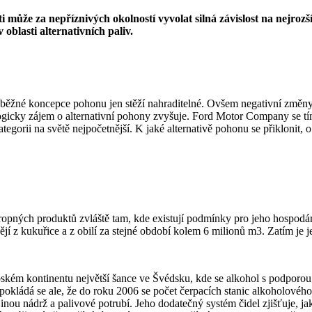
i může za nepříznivých okolností vyvolat silná závislost na nejrozš
oblasti alternativních paliv.
ím běžné koncepce pohonu jen stěží nahraditelné. Ovšem negativní změn
, logicky zájem o alternativní pohony zvyšuje. Ford Motor Company se tí
ategorii na světě nejpočetnější. K jaké alternativě pohonu se přiklonit,
ropných produktů zvláště tam, kde existují podmínky pro jeho hospodár
jí z kukuřice a z obilí za stejné období kolem 6 milionů m3. Zatím je je
m kontinentu největší šance ve Švédsku, kde se alkohol s podporou stá
edpokládá se ale, že do roku 2006 se počet čerpacích stanic alkoholov
jinou nádrž a palivové potrubí. Jeho dodatečný systém čidel zjišťuje, 