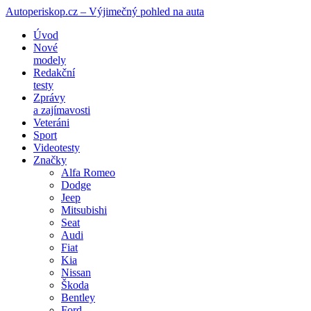
Autoperiskop.cz – Výjimečný pohled na auta
Přejít
Úvod
k
Nové
obsahu
modely
webu
Redakční
testy
Zprávy
a zajímavosti
Veteráni
Sport
Videotesty
Značky
Alfa Romeo
Dodge
Jeep
Mitsubishi
Seat
Audi
Fiat
Kia
Nissan
Škoda
Bentley
Ford