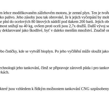
enom lehce modifikovaném zážehovém motoru, je zemní plyn. Ten je tvoře
jako palivo. Jeho zásoby jsou tak obrovské, že k jejich vyčerpání by mo
 plní do ocelových 80 litrových nádrží pod tlakem 200 barů. Jejich ob
ost snižují na 40 kg, ovšem proti oceli jsou 2,7x dražší. Další vývoj
složky deklarované jako škodlivé, byť v daleko menším množství. Znač
o čističky, kde se vytváří bioplyn. Po jeho vyčištění může sloužit ja
chnologii jeho tankování, čímž se připravuje zároveň půda i pro tankov
ovkách.
y, které jsou vzhledem k řídkým možnostem tankování CNG uzpůsobeny