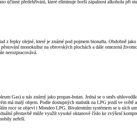
áno účinné předehřívání, které eliminuje horší zápalnost alkoholu při 
d z řepky olejné, které je známé pod pojmem bionafta. Obdobně jako u
 pěstování monokultur na obrovských plochách a dále omezená životnost
ále nerozpracovává.
leum Gas) u nás známý jako propan-butan. Jedná se o směs uhlovodíků z
m má malý objem. Podle dostupných statistik na LPG jezdí ve světě asi
íštím roce se objeví i Mondeo LPG. Bivalentním systémem se u nich um
iduální přestavbě může využít vysoké oktanové číslo ke zvýšení kompr
obily neřeší.