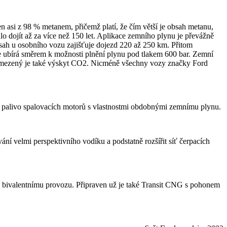
n asi z 98 % metanem, přičemž platí, že čím větší je obsah metanu,
hlo dojít až za více než 150 let. Aplikace zemního plynu je převážně
sah u osobního vozu zajišťuje dojezd 220 až 250 km. Přitom
 se ubírá směrem k možnosti plnění plynu pod tlakem 600 bar. Zemní
ně omezený je také výskyt CO2. Nicméně všechny vozy značky Ford
ko palivo spalovacích motorů s vlastnostmi obdobnými zemnímu plynu.
ání velmi perspektivního vodíku a podstatně rozšířit síť čerpacích
 bivalentnímu provozu. Připraven už je také Transit CNG s pohonem