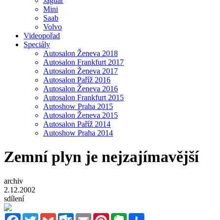
Jaguar
Mini
Saab
Volvo
Videopořad
Speciály
Autosalon Ženeva 2018
Autosalon Frankfurt 2017
Autosalon Ženeva 2017
Autosalon Paříž 2016
Autosalon Ženeva 2016
Autosalon Frankfurt 2015
Autoshow Praha 2015
Autosalon Ženeva 2015
Autosalon Paříž 2014
Autoshow Praha 2014
Zemní plyn je nejzajímavější
archiv
2.12.2002
sdílení
Facebook
Twitter
Gmail
Outlook.com
Email
Pinterest
Evernote
Sdílet