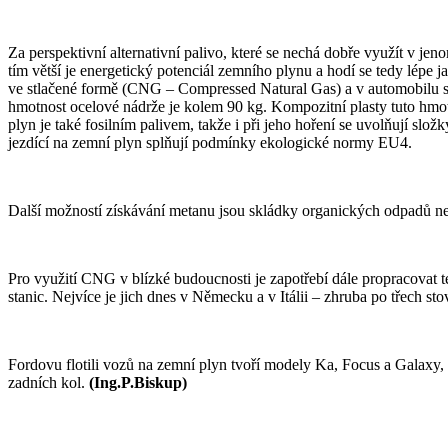
Za perspektivní alternativní palivo, které se nechá dobře využít v j
tím větší je energetický potenciál zemního plynu a hodí se tedy lépe 
ve stlačené formě (CNG – Compressed Natural Gas) a v automobilu se
hmotnost ocelové nádrže je kolem 90 kg. Kompozitní plasty tuto hmotn
plyn je také fosilním palivem, takže i při jeho hoření se uvolňují 
jezdící na zemní plyn splňují podmínky ekologické normy EU4.
Další možností získávání metanu jsou skládky organických odpadů neb
Pro využití CNG v blízké budoucnosti je zapotřebí dále propracovat te
stanic. Nejvíce je jich dnes v Německu a v Itálii – zhruba po třech st
Fordovu flotili vozů na zemní plyn tvoří modely Ka, Focus a Galax
zadních kol.
(Ing.P.Biskup)