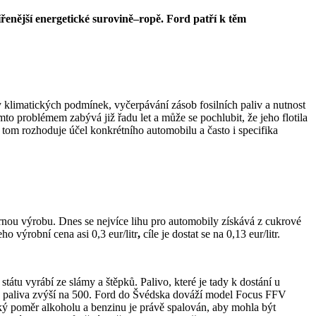
ířenější energetické surovině–ropě. Ford patří k těm
y klimatických podmínek, vyčerpávání zásob fosilních paliv a nutnost
mto problémem zabývá již řadu let a může se pochlubit, že jeho flotila
 o tom rozhoduje účel konkrétního automobilu a často i specifika
nou výrobu. Dnes se nejvíce lihu pro automobily získává z cukrové
ho výrobní cena asi 0,3 eur/litr
,
cíle je dostat se na 0,13 eur/litr.
tu vyrábí ze slámy a štěpků. Palivo, které je tady k dostání u
ého paliva zvýší na 500. Ford do Švédska dováží model Focus FFV
jaký poměr alkoholu a benzinu je právě spalován, aby mohla být