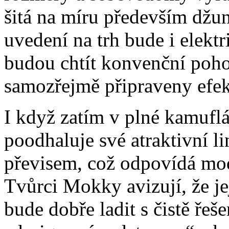
šitá na míru především džu
uvedení na trh bude i elektr
budou chtít konvenční poho
samozřejmě připraveny efek
I když zatím v plné kamufl
poodhaluje své atraktivní l
převisem, což odpovídá mod
Tvůrci Mokky avizují, že je
bude dobře ladit s čistě řeš