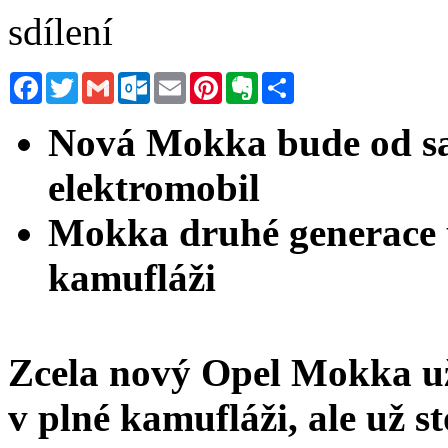
sdílení
Facebook
Twitter
Gmail
Outlook.com
Email
Pinterest
Evernote
Sdílet
Nová Mokka bude od sa
elektromobil
Mokka druhé generace už 
kamufláži
Zcela nový Opel Mokka už b
v plné kamufláži, ale už 