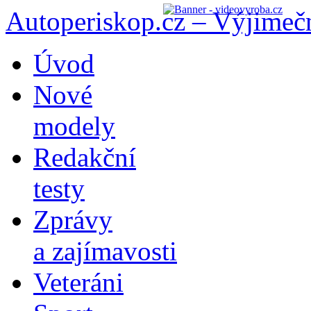
Autoperiskop.cz – Výjimeč
Přejít
Úvod
k
obsahu
Nové
webu
modely
Redakční
testy
Zprávy
a zajímavosti
Veteráni