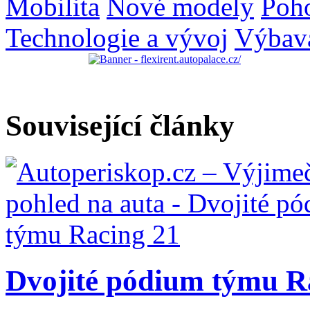
Mobilita
Nové modely
Poh
Technologie a vývoj
Výbav
Související články
Dvojité pódium týmu R