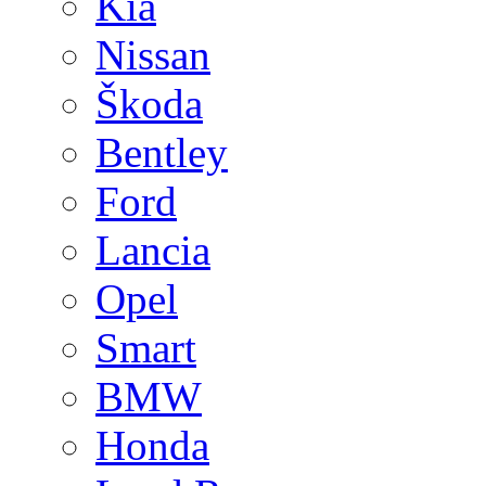
Kia
Nissan
Škoda
Bentley
Ford
Lancia
Opel
Smart
BMW
Honda