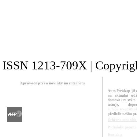
ISSN 1213-709X | Copyright
Zpravodajství a novinky na internetu
Auto Periskop již 
na aktuální udá
domova i ze světa.
testuje, do
autoperiskop@aut
předložit našim p
Ochrana osobních
Podmínky použití
Kontakty