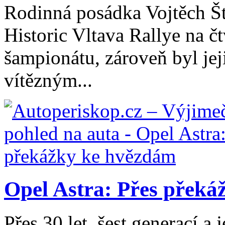
Rodinná posádka Vojtěch Št
Historic Vltava Rallye na č
šampionátu, zároveň byl jej
vítězným...
Opel Astra: Přes přek
Přes 30 let, šest generací a 