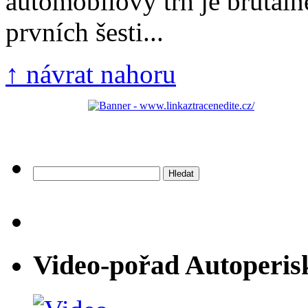
automobilový trh je brutál
prvních šesti...
↑ návrat nahoru
Vyhledávání
Video-pořad Autoperis