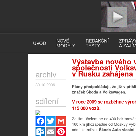
NOVÉ
REDAKČNÍ
ZPRÁV
ÚVOD
MODELY
TESTY
A ZAJÍ
Výstavba nového 
společností Volk
archiv
v Rusku zahájena
30.10.2006
Plány předpokládají, že již v pří
značek Škoda a Volkswagen.
sdílení
V roce 2009 se rozběhne výro
115 000 vozů.
Facebook
Twitter
Gmail
Za tím účelem se na 400 hektaro
160 km jihozápadně od Moskvy vybu
Outlook.com
Email
Pinterest
administrativu.
Škoda Auto vlastní