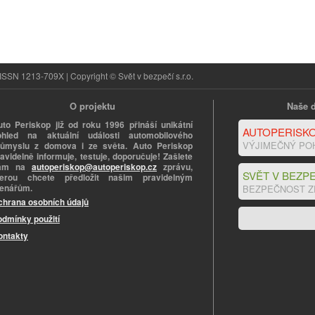
ISSN 1213-709X | Copyright © Svět v bezpečí s.r.o.
O projektu
Naše d
uto Periskop již od roku 1996 přináší unikátní
AUTOPERISKO
ohled na aktuální události automobilového
VÝJIMEČNÝ PO
růmyslu z domova i ze světa. Auto Periskop
avidelně informuje, testuje, doporučuje! Zašlete
ám na
autoperiskop@autoperiskop.cz
zprávu,
SVĚT V BEZPE
terou chcete předložit našim pravidelným
tenářům.
BEZPEČNOST Z
chrana osobních údajů
odmínky použití
ontakty