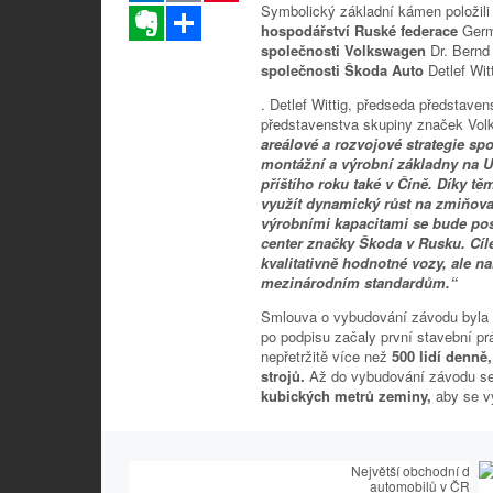
Symbolický základní kámen položil
Evernote
Sdílet
hospodářství Ruské federace
Germ
společnosti Volkswagen
Dr. Bernd
společnosti Škoda Auto
Detlef Witt
. Detlef Wittig, předseda představe
představenstva skupiny značek Vol
areálové a rozvojové strategie sp
montážní a výrobní základny na Uk
příštího roku také v Číně. Díky 
využít dynamický růst na zmiňova
výrobními kapacitami se bude pos
center značky Škoda v Rusku. Cí
kvalitativně hodnotné vozy, ale na
mezinárodním standardům.“
Smlouva o vybudování závodu byla 
po podpisu začaly první stavební pr
nepřetržitě více než
500 lidí denně
strojů.
Až do vybudování závodu s
kubických metrů zeminy,
aby se v
Největší obchodní dům
automobilů v ČR