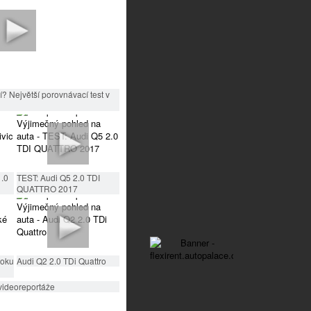
? Největší porovnávací test v
1.0
TEST: Audi Q5 2.0 TDI
QUATTRO 2017
roku
Audi Q2 2.0 TDi Quattro
videoreportáže