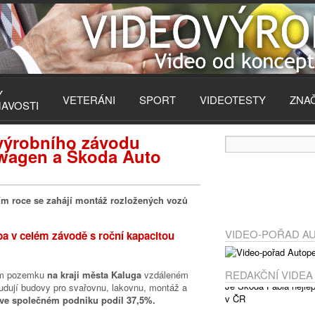
Y
VETERÁNI
SPORT
VIDEOTESTY
ZNA
MAVOSTI
výrobního závodu
swagen a Škoda Auto
štím roce se zahájí montáž rozložených vozů
VIDEO-POŘAD A
ba v celém závodě s roční kapacitou
REDAKČNÍ VIDEA
vém pozemku
na kraji města Kaluga
vzdáleném
dují budovy pro svařovnu, lakovnu, montáž a
 ve společném podniku podíl 37,5%.