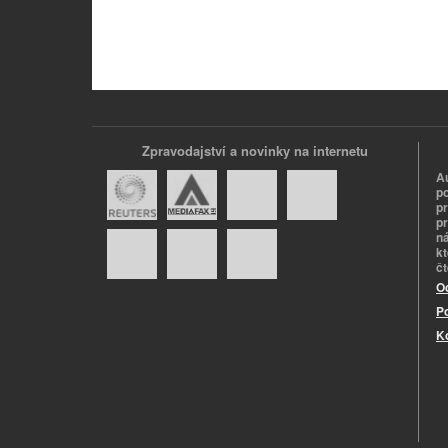
Zpravodajství a novinky na internetu
A
p
p
pr
n
k
č
O
P
K