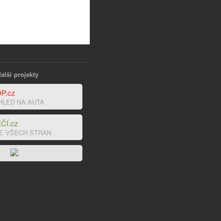
alší projekty
P.cz
HLED NA AUTA
ČÍ.cz
E VŠECH STRAN