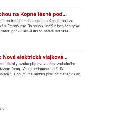
nohou na Kopné těsně pod...
ní na tradičním Rallysprintu Kopná mají za
jf s Františkem Rajnohou, kteří v barvách týmu
 pátou příčku absolutního pořadí soutěže....
 Nová elektrická vlajková...
vní detaily svého připravovaného vrcholného
 názvem Peaq. Velké sedmimístné SUV
eptem Vision 7S má ambici posunout značku do
oru