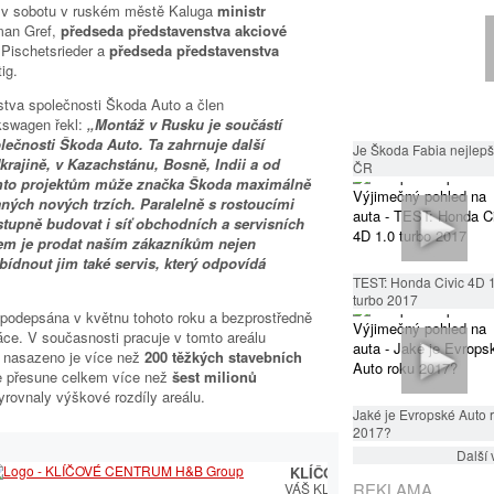
i v sobotu v ruském městě Kaluga
ministr
an Gref,
předseda představenstva akciové
 Pischetsrieder a
předseda představenstva
ig.
nstva společnosti Škoda Auto a člen
kswagen řekl:
„Montáž v Rusku je součástí
olečnosti Škoda Auto. Ta zahrnuje další
Je Škoda Fabia nejlepší
rajině, v Kazachstánu, Bosně, Indii a od
ČR
těmto projektům může značka Škoda maximálně
ných nových trzích. Paralelně s rostoucími
tupně budovat i síť obchodních a servisních
lem je prodat naším zákazníkům nejen
bídnout jim také servis, který odpovídá
TEST: Honda Civic 4D 
turbo 2017
podepsána v květnu tohoto roku a bezprostředně
áce. V současnosti pracuje v tomto areálu
,
nasazeno je více než
200 těžkých stavebních
e přesune celkem více než
šest milionů
yrovnaly výškové rozdíly areálu.
Jaké je Evropské Auto 
2017?
Další 
KLÍČOVÉ CENTRUM
REKLAMA
VÁŠ KLÍČOVÝ PARTNER