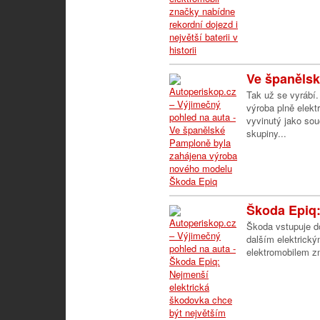
Ve španělsk
Tak už se vyrábí
výroba plně elek
vyvinutý jako sou
skupiny...
Škoda Epiq:
Škoda vstupuje do
dalším elektrick
elektromobilem zn