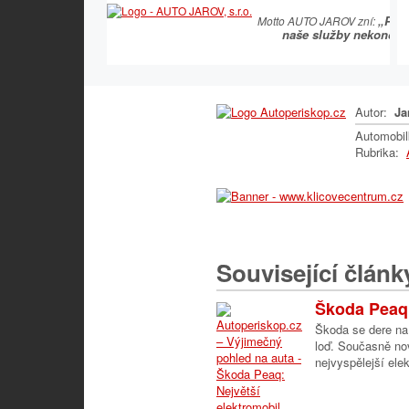
„Pro
Motto AUTO JAROV zní:
naše služby nekončí...
Autor:
Ja
Automobi
Rubrika:
Související článk
Škoda Peaq: 
Škoda se dere na 
loď. Současně nov
nejvyspělejší ele