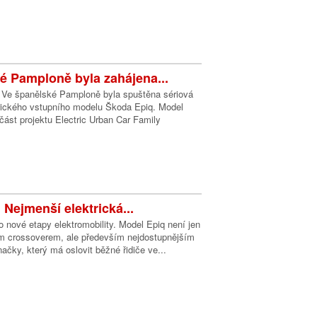
é Pamploně byla zahájena...
. Ve španělské Pamploně byla spuštěna sériová
trického vstupního modelu Škoda Epiq. Model
část projektu Electric Urban Car Family
 Nejmenší elektrická...
 nové etapy elektromobility. Model Epiq není jen
ým crossoverem, ale především nejdostupnějším
ačky, který má oslovit běžné řidiče ve...