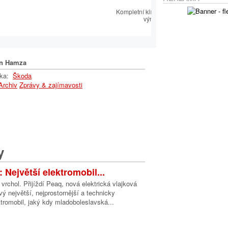
dejem
Kompletní klíčařský sortiment včetně
”
výroby autoklíčů
n Hamza
lka:
Škoda
Archiv
Zprávy & zajímavosti
y
Největší elektromobil...
vrchol. Přijíždí Peaq, nová elektrická vlajková
ý největší, nejprostornější a technicky
ktromobil, jaký kdy mladoboleslavská...