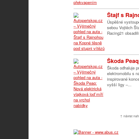
Štajf s Raj
Úspěšné vystoupe
sebou Vojtěch Šta
Racing21 obsadili
Škoda Peaq:
Škoda odhaluje pr
elektromobilu s
inspirované konc
vyšší ligy –...
↑ návrat nah