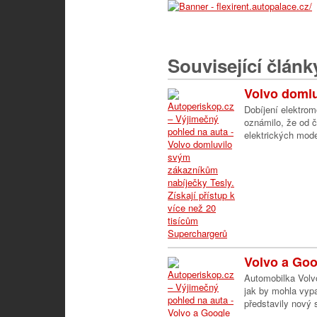
Související článk
Volvo domlu
Dobíjení elektrom
oznámilo, že od čt
elektrických model
Volvo a Goog
Automobilka Volv
jak by mohla vypa
představily nový 