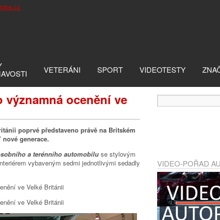
Y
VETERÁNI
SPORT
VIDEOTESTY
ZNA
MAVOSTI
o významná ocenění ve
ritánii poprvé představeno právě na Britském
 nové generace.
sobního a terénního automobilu
se stylovým
 interiérem vybaveným sedmi jednotlivými sedadly
VIDEO-POŘAD A