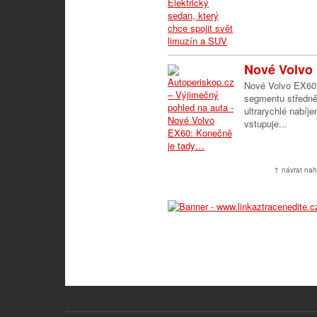
Nové Volvo
Nové Volvo EX60 
segmentu středně
ultrarychlé nabíje
vstupuje...
↑ návrat nah