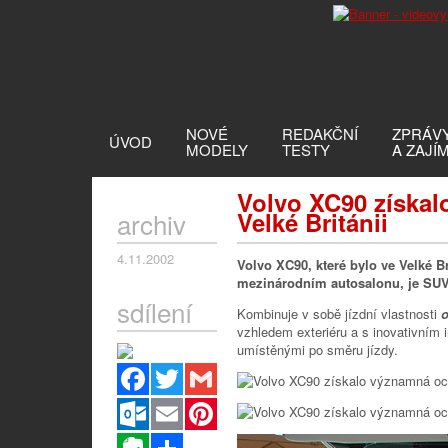
NOVÉ
REDAKČNÍ
ZPRÁV
ÚVOD
MODELY
TESTY
A ZAJÍ
Volvo XC90 získal
archiv
Velké Británii
4.11.2002
Volvo XC90, které bylo ve Velké B
mezinárodním autosalonu, je SUV
sdílení
Kombinuje v sobě jízdní vlastnosti
o
vzhledem exteriéru a s inovativním
umístěnými po směru jízdy.
Facebook
Twitter
Gmail
Outlook.com
Email
Pinterest
Evernote
Sdílet