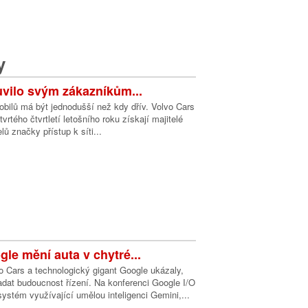
y
vilo svým zákazníkům...
obilů má být jednodušší než kdy dřív. Volvo Cars
vrtého čtvrtletí letošního roku získají majitelé
ů značky přístup k síti...
le mění auta v chytré...
o Cars a technologický gigant Google ukázaly,
dat budoucnost řízení. Na konferenci Google I/O
systém využívající umělou inteligenci Gemini,...