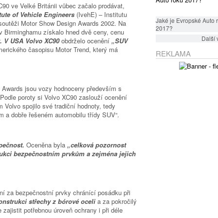
90 ve Velké Británii vůbec začalo prodávat,
itute of Vehicle Engineers
(IvehE) – Institutu
Jaké je Evropské Auto 
 soutěži Motor Show Design Awards 2002. Na
2017?
v Birminghamu získalo hned dvě ceny, cenu
Další 
t. V USA Volvo XC90
obdrželo ocenění
„SUV
merického časopisu Motor Trend, který má
REKLAMA
n Awards jsou vozy hodnoceny především s
Podle poroty si Volvo XC90 zaslouží ocenění
 Volvo spojilo své tradiční hodnoty, tedy
ím a dobře řešeném automobilu třídy SUV“.
pečnost.
Oceněna byla
„celková pozornost
rukci bezpečnostním prvkům a zejména jejich
ní za bezpečnostní prvky chránící posádku při
onstrukci střechy z bórové oceli
a za pokročilý
 zajistit potřebnou úroveň ochrany i při déle