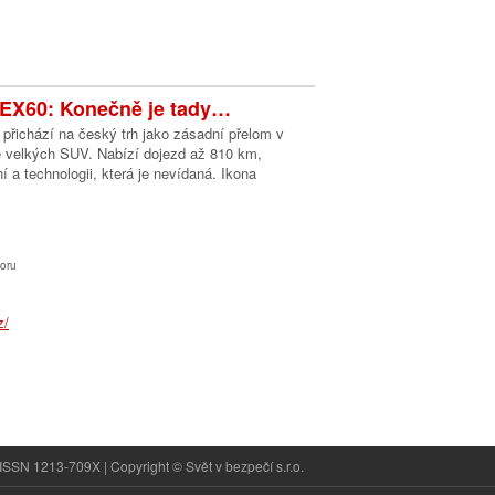
 EX60: Konečně je tady…
přichází na český trh jako zásadní přelom v
 velkých SUV. Nabízí dojezd až 810 km,
ní a technologii, která je nevídaná. Ikona
oru
ISSN 1213-709X | Copyright © Svět v bezpečí s.r.o.