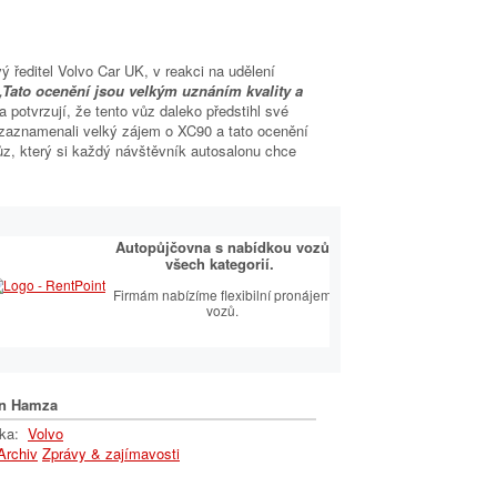
 ředitel Volvo Car UK, v reakci na udělení
„Tato ocenění jsou velkým uznáním kvality a
a potvrzují, že tento vůz daleko předstihl své
 zaznamenali velký zájem o XC90 a tato ocenění
ůz, který si každý návštěvník autosalonu chce
Autopůjčovna s nabídkou vozů
všech kategorií.
Firmám nabízíme flexibilní pronájem
vozů.
n Hamza
lka:
Volvo
Archiv
Zprávy & zajímavosti