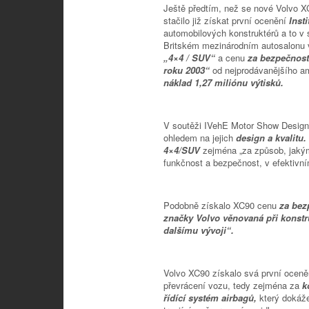
Ještě předtím, než se nové Volvo XC
stačilo již získat první ocenění
Inst
automobilových konstruktérů a to v
Britském mezinárodním autosalonu 
„4×4 / SUV“
a cenu
za bezpečnos
roku 2003“
od nejprodávanějšího a
náklad 1,27 miliónu výtisků.
V soutěži IVehE Motor Show Desig
ohledem na jejich
design a kvalitu.
4×4/SUV
zejména „za způsob, jakým
funkčnost a bezpečnost, v efektivn
Podobně získalo XC90 cenu
za bez
značky Volvo věnovaná při konst
dalšímu vývoji“.
Volvo XC90 získalo svá první oceně
převrácení vozu, tedy zejména za
k
řídící systém airbagů,
který dokáže