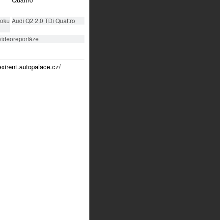
roku
Audi Q2 2.0 TDi Quattro
videoreportáže