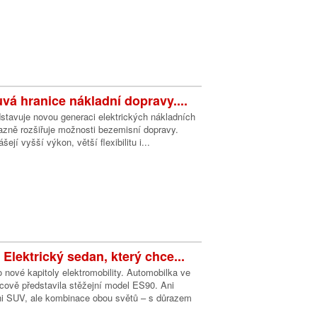
vá hranice nákladní dopravy....
stavuje novou generaci elektrických nákladních
razně rozšiřuje možnosti bezemisní dopravy.
ejí vyšší výkon, větší flexibilitu i...
Elektrický sedan, který chce...
o nové kapitoly elektromobility. Automobilka ve
ově představila stěžejní model ES90. Ani
ni SUV, ale kombinace obou světů – s důrazem