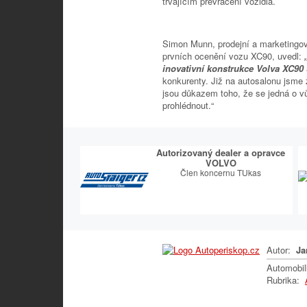
trvajícím převracení vozidla.
Simon Munn, prodejní a marketingový
prvních ocenění vozu XC90, uvedl:
inovativní konstrukce Volva XC90
konkurenty. Již na autosalonu jsme
jsou důkazem toho, že se jedná o v
prohlédnout.“
Autorizovaný dealer a opravce
VOLVO
Člen koncernu TUkas
Autor:
Ja
Automobi
Rubrika: