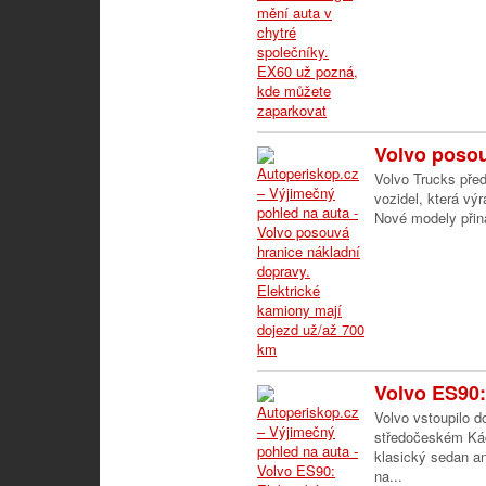
Volvo posou
Volvo Trucks před
vozidel, která vý
Nové modely přináš
Volvo ES90: 
Volvo vstoupilo d
středočeském Kác
klasický sedan a
na...