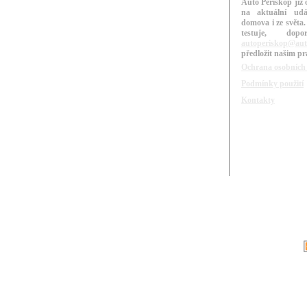
Auto Periskop již 
na aktuální udá
domova i ze světa.
testuje, do
autoperiskop@aut
předložit našim p
Ochrana osobních
Podmínky použití
Kontakty