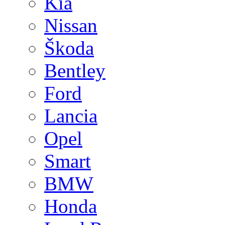
Kia
Nissan
Škoda
Bentley
Ford
Lancia
Opel
Smart
BMW
Honda