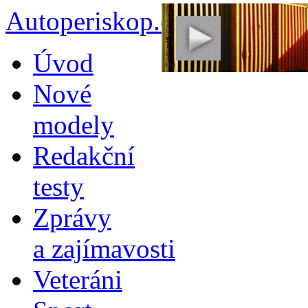
Autoperiskop.cz – Výjimeč
Přejít
Úvod
k
obsahu
Nové
webu
modely
Redakční
testy
Zprávy
a zajímavosti
Veteráni