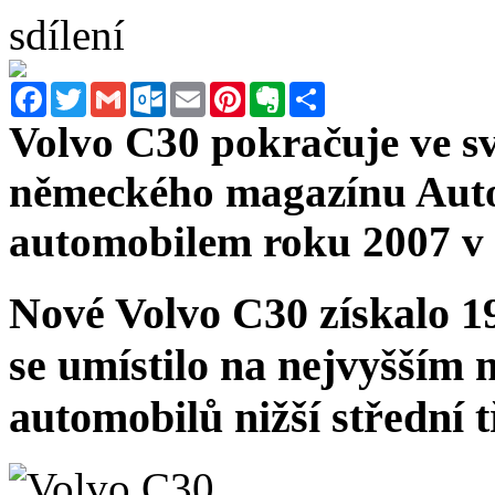
sdílení
Facebook
Twitter
Gmail
Outlook.com
Email
Pinterest
Evernote
Sdílet
Volvo C30 pokračuje ve s
německého magazínu Auto 
automobilem roku 2007 v 
Nové Volvo C30 získalo 1
se umístilo
na nejvyšším m
automobilů nižší střední t