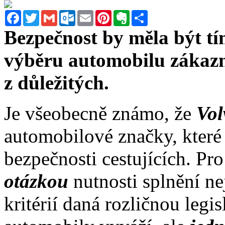
Facebook
Twitter
Gmail
Outlook.com
Email
Pinterest
Evernote
Sdílet
Bezpečnost by měla být tí
výběru automobilu zákaz
z důležitých.
Je všeobecně známo, že
Vo
automobilové značky, které
bezpečnosti cestujících. Pr
otázkou
nutnosti splnění n
kritérií daná rozličnou legi