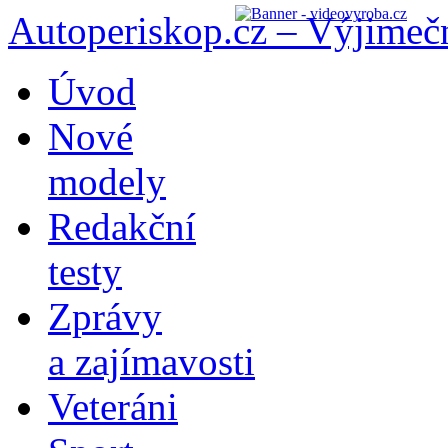
Autoperiskop.cz – Výjimeč
Přejít
Úvod
k
obsahu
Nové
webu
modely
Redakční
testy
Zprávy
a zajímavosti
Veteráni