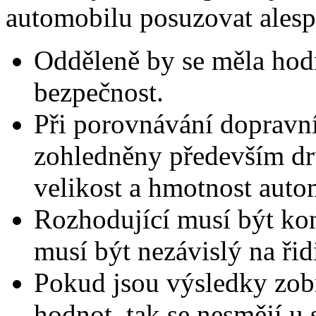
automobilu posuzovat alespoň
Odděleně by se měla hodn
bezpečnost.
Při porovnávání dopravn
zohledněny především dru
velikost a hmotnost autom
Rozhodující musí být ko
musí být nezávislý na řid
Pokud jsou výsledky zo
hodnot, tak se nesmějí u