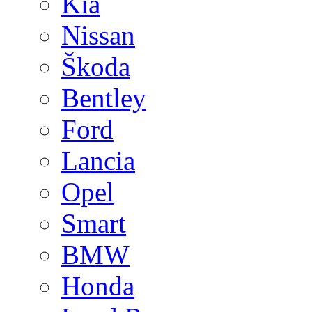
Kia
Nissan
Škoda
Bentley
Ford
Lancia
Opel
Smart
BMW
Honda