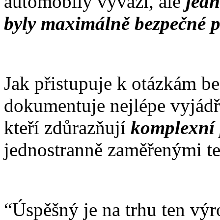
automobily vyváží, ale
jedn
byly maximálně bezpečné p
Jak přistupuje k otázkám b
dokumentuje nejlépe vyjádř
kteří zdůrazňují
komplexní 
jednostranně zaměřenými te
“Úspěšný je na trhu ten výr