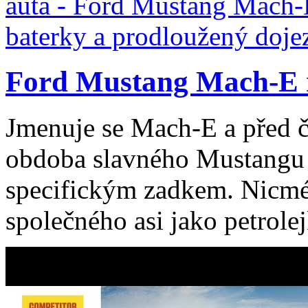
Ford Mustang Mach-E m
Jmenuje se Mach-E a před čt
obdoba slavného Mustangu 
specifickým zadkem. Nicm
společného asi jako petrolej