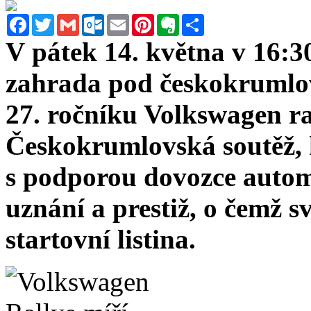
Facebook
Twitter
Gmail
Outlook.com
Email
Pinterest
Evernote
Sdílet
V pátek 14. května v 16:30
zahrada pod českokrumlo
27. ročníku Volkswagen r
Českokrumlovská soutěž, k
s podporou dovozce automo
uznání a prestiž, o čemž s
startovní listina.