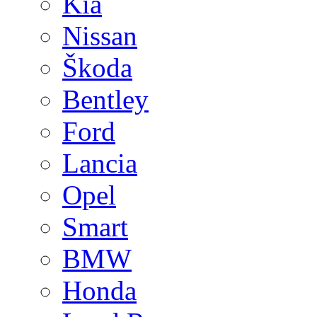
Kia
Nissan
Škoda
Bentley
Ford
Lancia
Opel
Smart
BMW
Honda