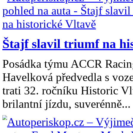
Štajf slavil triumf na h
Posádka týmu ACCR Racing2
Havelková předvedla s voz
trati 32. ročníku Historic 
brilantní jízdu, suverénně...