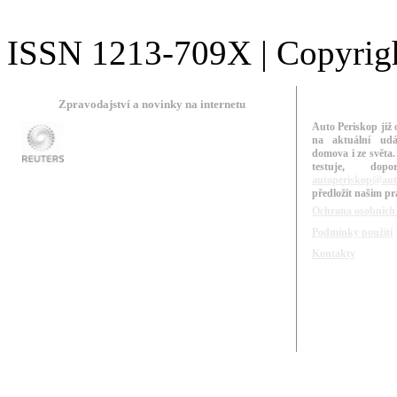
ISSN 1213-709X | Copyright
Zpravodajství a novinky na internetu
Auto Periskop již 
na aktuální udá
domova i ze světa.
testuje, do
autoperiskop@aut
předložit našim p
Ochrana osobních
Podmínky použití
Kontakty