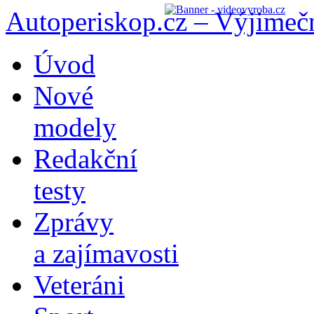
Autoperiskop.cz – Výjimeč
Přejít
Úvod
k
obsahu
Nové
webu
modely
Redakční
testy
Zprávy
a zajímavosti
Veteráni