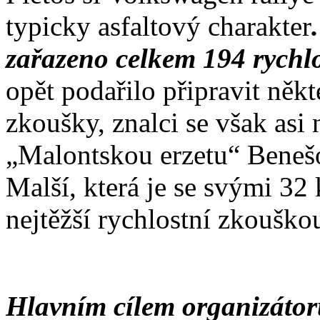
typicky asfaltový charakter
zařazeno celkem 194 rychl
opět podařilo připravit někt
zkoušky, znalci se však asi 
„Malontskou erzetu“ Beneš
Malší, která je se svými 32
nejtěžší rychlostní zkouško
Hlavním cílem organizátorů