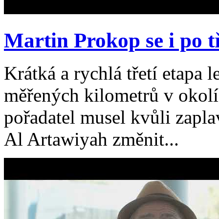
Martin Prokop se i po tř
Krátká a rychlá třetí etapa
měřených kilometrů v okol
pořadatel musel kvůli zap
Al Artawiyah změnit...