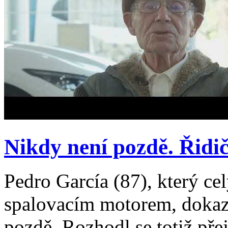
Nikdy není pozdě. Řidič 
Pedro García (87), který ce
spalovacím motorem, dokazu
pozdě. Rozhodl se totiž přej