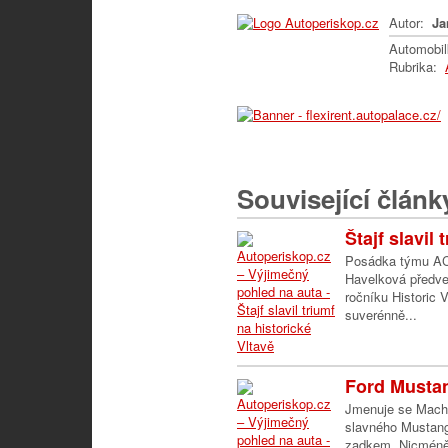
Autor:
Ja
Automobi
Rubrika:
Související článk
Štajf slavil
Posádka týmu ACC
Havelková předved
ročníku Historic V
suverénně...
Ford Mustan
Jmenuje se Mach-E
slavného Mustang
zadkem. Nicméně