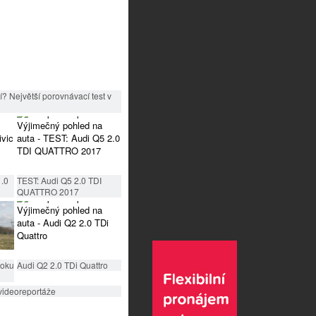
? Největší porovnávací test v
1.0
TEST: Audi Q5 2.0 TDI
QUATTRO 2017
roku
Audi Q2 2.0 TDi Quattro
videoreportáže