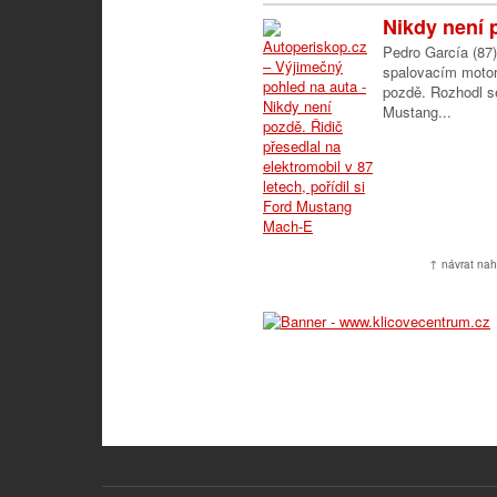
Nikdy není p
Pedro García (87)
spalovacím motor
pozdě. Rozhodl se 
Mustang...
↑ návrat nah