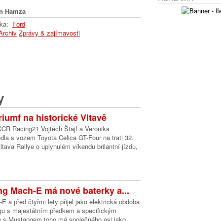
n Hamza
lka:
Ford
Archiv
Zprávy & zajímavosti
y
 triumf na historické Vltavě
R Racing21 Vojtěch Štajf a Veronika
la s vozem Toyota Celica GT-Four na trati 32.
ltava Rallye o uplynulém víkendu brilantní jízdu,
g Mach-E má nové baterky a...
 a před čtyřmi lety přijel jako elektrická obdoba
u s majestátním předkem a specifickým
 s Mustangem toho má společného asi jako