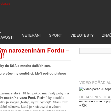
Y
VETERÁNI
SPORT
VIDEOTESTY
ZNA
MAVOSTI
tým narozeninám Fordu –
j!
soby do USA a mnoho dalších cen.
 pro všechny soutěžící, kteří pošlou platnou
VIDEO-POŘAD A
zájemce starší 18 let, pokud má trvalý pobyt na
REDAKČNÍ VIDEA
liv osobního vozu Ford.
Podmínky soutěže
ihuje slogan „Nalep, vyfoť, vyhraj!“. Stačí totiž
ěžní nálepku, která je k dispozici u všech
a která rovněž vyjde v rámci vkládané inzerce