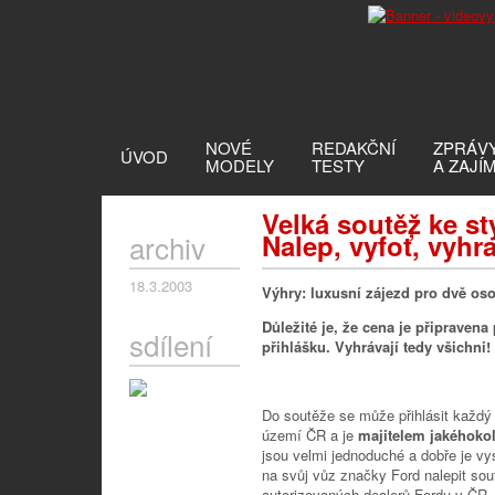
NOVÉ
REDAKČNÍ
ZPRÁV
ÚVOD
MODELY
TESTY
A ZAJÍ
Velká soutěž ke s
archiv
Nalep, vyfoť, vyhra
18.3.2003
Výhry: luxusní zájezd pro dvě o
Důležité je, že cena je připravena
sdílení
přihlášku. Vyhrávají tedy všichni!
Do soutěže se může přihlásit každý 
území ČR a je
majitelem jakéhoko
jsou velmi jednoduché a dobře je vyst
na svůj vůz značky Ford nalepit sout
autorizovaných dealerů Fordu v ČR, 