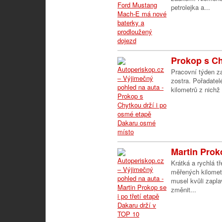
petrolejka a...
Prokop s Ch
Pracovní týden z
zostra. Pořadatel
kilometrů z nichž
Martin Proko
Krátká a rychlá t
měřených kilomet
musel kvůli zapl
změnit...