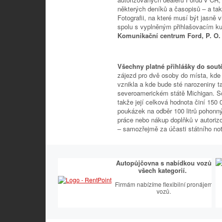
některých deníků a časopisů – a tak
Fotografii, na které musí být jasně
spolu s vyplněným přihlašovacím ku
Komunikační centrum Ford, P. O. 
Všechny platné přihlášky do sou
zájezd pro dvě osoby do místa, kde
vznikla a kde bude sté narozeniny t
severoamerickém státě Michigan. So
takže její celková hodnota činí 150
poukázek na odběr 100 litrů pohonn
práce nebo nákup doplňků v autori
– samozřejmě za účasti státního no
Autopůjčovna s nabídkou vozů
všech kategorií.
Firmám nabízíme flexibilní pronájem
vozů.