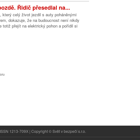
ozdě. Řidič přesedlal na...
, který celý život jezdil s auty poháněnými
em, dokazuje, že na budoucnost není nikdy
totiž přejít na elektrický pohon a pořídil si
oru
ISSN 1213-709X | Copyright © Svět v bezpečí s.r.o.