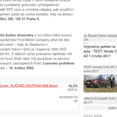
to vyzdobený automobil vyfotografovat.
 vidět SPZ vozu a zmíněná nálepka, pak soutěžící
pónem pošle do centra soutěže, tedy na adresu:
Box 240, 150 21 Praha 5.
těže budou slosovány
a na vítěze čeká luxusní
Je Škoda Fabia nejlepší
 společnost Ford Motor Company před sto lety
ČR
aké slavit – tedy do Dearbornu v
učástí hlavní výhry je i kapesné,1000 USD,
 000 Kč. Z dalších výher jmenujme například 100
ých hmot Shell nebo 100 poukázek na servisní
zovaných zastoupeních Ford.
Losování proběhne
TEST: Honda Civic 4D 
táře –
19. května 2003.
turbo 2017
KLÍČOVÉ CENTRUM
VÁŠ KLÍČOVÝ PARTNER
Kompletní klíčařský sortiment včetně
Jaké je Evropské Auto 
výroby autoklíčů
2017?
Další 
REKLAMA