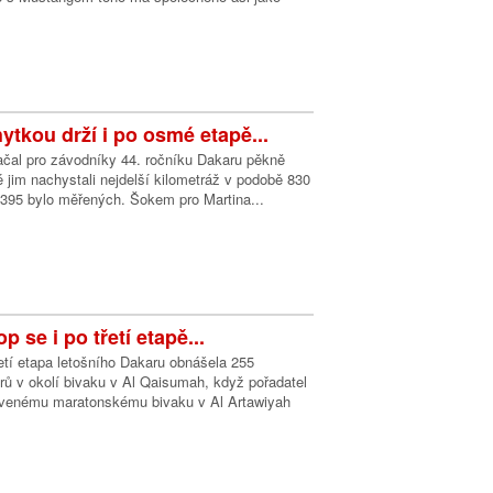
ytkou drží i po osmé etapě...
ačal pro závodníky 44. ročníku Dakaru pěkně
é jim nachystali nejdelší kilometráž v podobě 830
 395 bylo měřených. Šokem pro Martina...
p se i po třetí etapě...
řetí etapa letošního Dakaru obnášela 255
rů v okolí bivaku v Al Qaisumah, když pořadatel
avenému maratonskému bivaku v Al Artawiyah