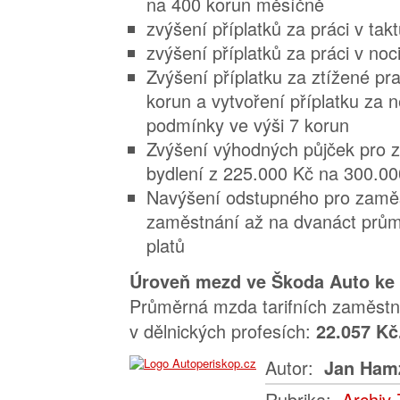
na 400 korun měsíčně
zvýšení příplatků za práci v ta
zvýšení příplatků za práci v noc
Zvýšení příplatku za ztížené pr
korun a vytvoření příplatku za 
podmínky ve výši 7 korun
Zvýšení výhodných půjček pro
bydlení z 225.000 Kč na 300.0
Navýšení odstupného pro zaměs
zaměstnání až na dvanáct prů
platů
Úroveň mezd ve Škoda Auto ke 
Průměrná mzda tarifních zaměst
v dělnických profesích:
22.057 Kč
Autor:
Jan Ham
Rubrika:
Archiv