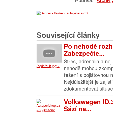
Související články
Po nehodě rozh
Zabezpečte...
Stres, adrenalin a nej
/hqdefault.jpg">
nehodě mohou zkompl
řešení s pojišťovnou n
Nejdůležitější je zajis
zdokumentovat situaci 
Volkswagen ID.
Sází na...