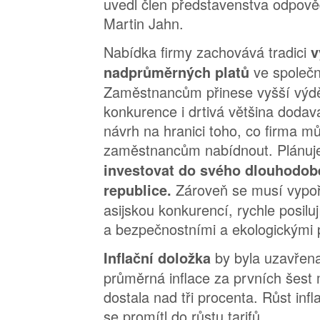
uvedl člen představenstva odpově
Martin Jahn.
Nabídka firmy zachovává tradici
v
ve společn
nadprůměrných platů
Zaměstnancům přinese vyšší výdě
konkurence i drtivá většina dodav
návrh na hranici toho, co firma 
zaměstnancům nabídnout. Plánuje
investovat do svého dlouhodob
Zároveň se musí vypoř
republice.
asijskou konkurencí, rychle posilu
a bezpečnostními a ekologickými 
by byla uzavřena
Inflační doložka
průměrná inflace za prvních šest
dostala nad tři procenta. Růst inf
se promítl do růstu tarifů.