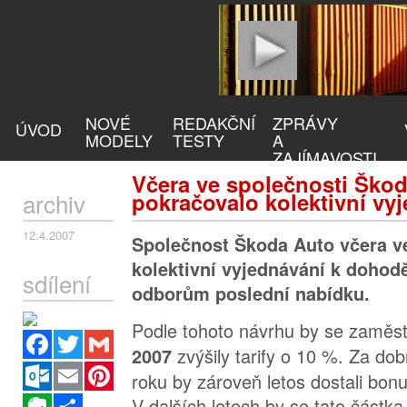
NOVÉ
REDAKČNÍ
ZPRÁVY
ÚVOD
MODELY
TESTY
A
ZAJÍMAVOSTI
Včera ve společnosti Ško
archiv
pokračovalo kolektivní vy
12.4.2007
Společnost Škoda Auto včera v
kolektivní vyjednávání k dohodě
sdílení
odborům poslední nabídku.
Podle tohoto návrhu by se zamě
Facebook
Twitter
Gmail
zvýšily tarify o 10 %. Za do
2007
Outlook.com
Email
Pinterest
roku by zároveň letos dostali bon
Evernote
Sdílet
V dalších letech by se tato částk