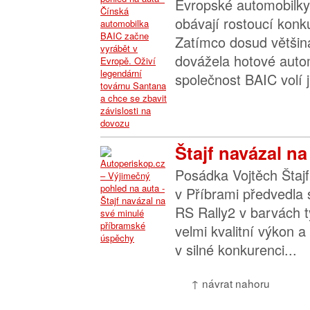
Evropské automobilky 
obávají rostoucí konk
Zatímco dosud většin
dovážela hotové autom
společnost BAIC volí ji
Štajf navázal na
Posádka Vojtěch Štajf
v Příbrami předvedla
RS Rally2 v barvách 
velmi kvalitní výkon a
v silné konkurenci...
↑ návrat nahoru