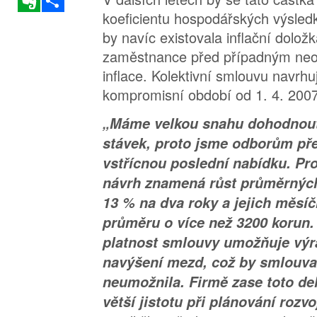
koeficientu hospodářských výsledk
by navíc existovala inflační dolož
zaměstnance před případným ne
inflace. Kolektivní smlouvu navrhu
kompromisní období od 1. 4. 2007
„Máme velkou snahu dohodnout 
stávek, proto jsme odborům pře
vstřícnou poslední nabídku. Pr
návrh znamená růst průměrných
13 % na dva roky a jejich měsíč
průměru o více než 3200 korun.
platnost smlouvy umožňuje výr
navýšení mezd, což by smlouva
neumožnila. Firmě zase toto de
větší jistotu při plánování rozvo