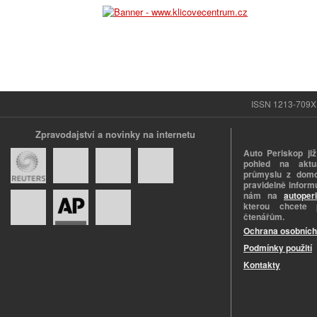
ISSN 1213-709X |
Zpravodajství a novinky na internetu
Auto Periskop již
pohled na aktuá
průmyslu z domo
pravidelně informu
nám na
autoper
kterou chcete 
čtenářům.
Ochrana osobních
Podmínky použití
Kontakty