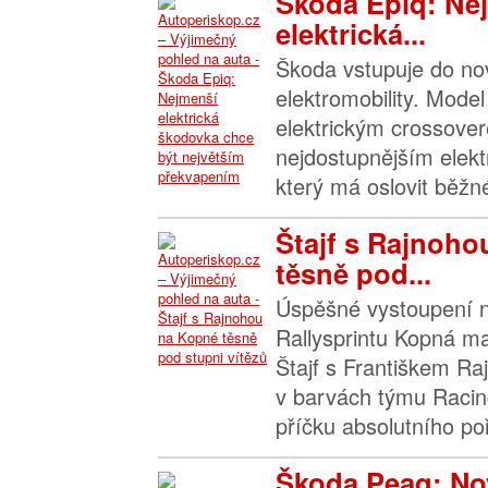
Škoda Epiq: Ne
elektrická...
Škoda vstupuje do no
elektromobility. Model
elektrickým crossove
nejdostupnějším elek
který má oslovit běžné
Štajf s Rajnoh
těsně pod...
Úspěšné vystoupení n
Rallysprintu Kopná ma
Štajf s Františkem Ra
v barvách týmu Racin
příčku absolutního poř
Škoda Peaq: Nov