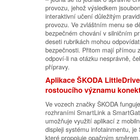
provozu, jehož výsledkem jsoubo
interaktivní učení důležitým pravid
provozu. Ve zvláštním menu se dě
bezpečném chování v silničním p
deseti rubrikách mohou odpovídat 
bezpečnosti. Přitom mají přímou 
odpoví-li na otázku nesprávně, ček
přípravy.
Aplikace ŠKODA LittleDrive
rostoucího významu konekti
Ve vozech značky ŠKODA funguje 
rozhraními SmartLink a SmartGat
umožňuje využití aplikací z mobiln
displeji systému infotainmentu, j
které propojuje opačným směrem