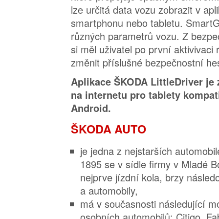
lze určitá data vozu zobrazit v apl
smartphonu nebo tabletu. SmartG
různých parametrů vozu. Z bezpe
si měl uživatel po první aktivivac
změnit příslušné bezpečnostní hes
Aplikace ŠKODA LittleDriver je
na internetu pro tablety kompat
Android.
ŠKODA AUTO
je jedna z nejstarších automobi
1895 se v sídle firmy v Mladé B
nejprve jízdní kola, brzy násle
a automobily,
má v současnosti následující m
osobních automobilů: Citigo, Fa