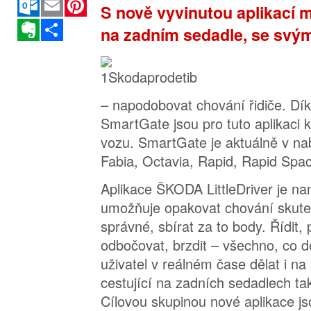
S nově vyvinutou aplikací m
Evernote
Sdílet
na zadním sedadle, se svý
– napodobovat chování řidiče. D
SmartGate jsou pro tuto aplikaci k
vozu. SmartGate je aktuálně v na
Fabia, Octavia, Rapid, Rapid Spac
Aplikace ŠKODA LittleDriver je nan
umožňuje opakovat chování skuteč
správné, sbírat za to body. Řídit, 
odbočovat, brzdit – všechno, co d
uživatel v reálném čase dělat i na
cestující na zadních sedadlech tak
Cílovou skupinou nové aplikace js