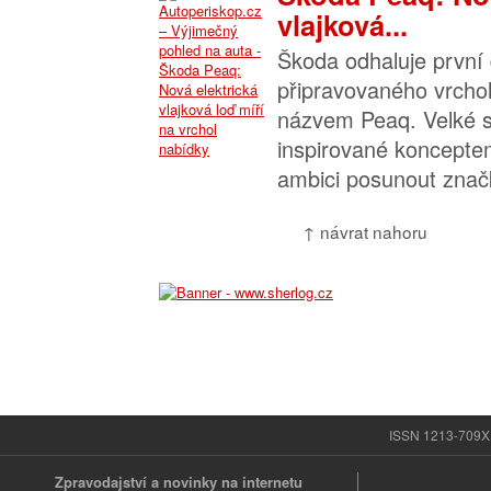
vlajková...
Škoda odhaluje první 
připravovaného vrchol
názvem Peaq. Velké 
inspirované koncepte
ambici posunout značk
↑ návrat nahoru
ISSN 1213-709X |
Zpravodajství a novinky na internetu