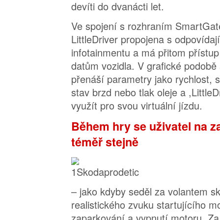
devíti do dvanácti let.
Ve spojení s rozhraním SmartGat
LittleDriver propojena s odpovíd
infotainmentu a má přitom příst
datům vozidla. V grafické podobě 
přenáší parametry jako rychlost, s
stav brzd nebo tlak oleje a ,Little
využít pro svou virtuální jízdu.
Během hry se uživatel na z
téměř stejně
– jako kdyby seděl za volantem s
realistického zvuku startujícího m
zaparkování a vypnutí motoru. Za