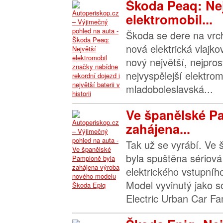
Škoda Peaq: Nej
elektromobil...
Škoda se dere na vrch
nová elektrická vlajk
nový největší, nejpros
nejvyspělejší elektrom
mladoboleslavská...
Ve španělské P
zahájena...
Tak už se vyrábí. Ve
byla spuštěna sériová
elektrického vstupní
Model vyvinutý jako s
Electric Urban Car Fam