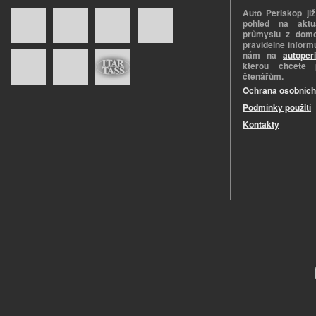
Auto Periskop již
pohled na aktuá
průmyslu z domo
pravidelně informu
nám na
autoper
kterou chcete 
čtenářům.
Ochrana osobních
Podmínky použití
Kontakty