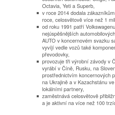
Octavia, Yeti a Superb,
v roce 2014 dodala zákazníkům
roce, celosvětově více než 1 mi
od roku 1991 patří Volkswagenu
nejúspěšnějších automobilový
AUTO v koncernovém svazku sa
vyvíjí vedle vozů také kompone
převodovky,
provozuje tři výrobní závody v 
vyrábí v Číně, Rusku, na Sloven
prostřednictvím koncernových pa
na Ukrajině a v Kazachstánu ve 
lokálními partnery,
zaměstnává celosvětově přibliž
a je aktivní na více než 100 trzí