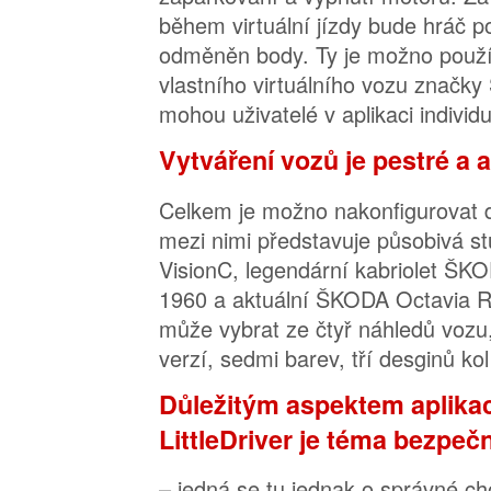
během virtuální jízdy bude hráč p
odměněn body. Ty je možno použí
vlastního virtuálního vozu značky
mohou uživatelé v aplikaci individ
Vytváření vozů je pestré a a
Celkem je možno nakonfigurovat d
mezi nimi představuje působivá s
VisionC, legendární kabriolet ŠKO
1960 a aktuální ŠKODA Octavia RS
může vybrat ze čtyř náhledů voz
verzí, sedmi barev, tří desginů kol
Důležitým aspektem aplik
LittleDriver je téma bezpeč
– jedná se tu jednak o správné ch