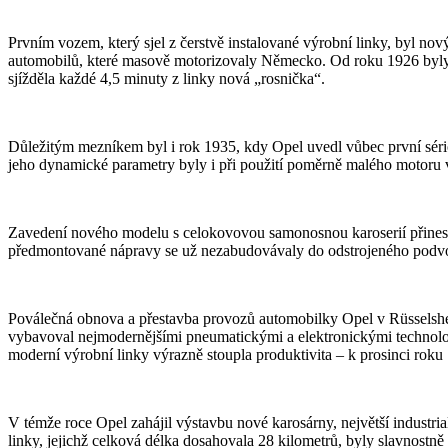
Prvním vozem, který sjel z čerstvě instalované výrobní linky, byl nov
automobilů, které masově motorizovaly Německo. Od roku 1926 byly 
sjížděla každé 4,5 minuty z linky nová „rosnička“.
Důležitým mezníkem byl i rok 1935, kdy Opel uvedl vůbec první sério
jeho dynamické parametry byly i při použití poměrně malého motoru v
Zavedení nového modelu s celokovovou samonosnou karoserií přineslo 
předmontované nápravy se už nezabudovávaly do odstrojeného podvo
Poválečná obnova a přestavba provozů automobilky Opel v Rüsselshei
vybavoval nejmodernějšími pneumatickými a elektronickými technologie
moderní výrobní linky výrazně stoupla produktivita – k prosinci ro
V témže roce Opel zahájil výstavbu nové karosárny, největší industria
linky, jejichž celková délka dosahovala 28 kilometrů, byly slavnostn