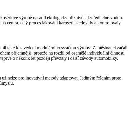
sériové výrobě nasadil ekologicky příznivé laky ředitelné vodou.
aná centra, celý proces lakování karoserií sledovaly a kontrolovaly
upil také k zavedení modulárního systému výroby: Zaměstnanci začali
hem příjemnější, protože na rozdíl od osamělé individuální činnosti
teprve o několik let později převzaly i další závody automobilky.
u už nelze pro inovativní metody adaptovat. Jediným řešením proto
růmyslu.