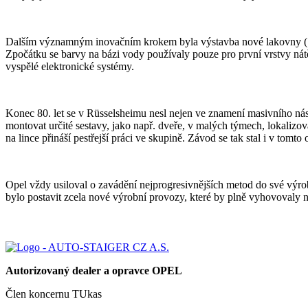
Dalším významným inovačním krokem byla výstavba nové lakovny (1981
Zpočátku se barvy na bázi vody používaly pouze pro první vrstvy nátěr
vyspělé elektronické systémy.
Konec 80. let se v Rüsselsheimu nesl nejen ve znamení masivního ná
montovat určité sestavy, jako např. dveře, v malých týmech, lokalizo
na lince přináší pestřejší práci ve skupině. Závod se tak stal i v to
Opel vždy usiloval o zavádění nejprogresivnějších metod do své výro
bylo postavit zcela nové výrobní provozy, které by plně vyhovova
Autorizovaný dealer a opravce OPEL
Člen koncernu TUkas