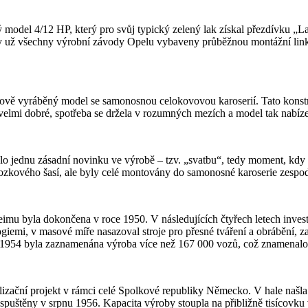
ý model 4/12 HP, který pro svůj typický zelený lak získal přezdívku „La
už všechny výrobní závody Opelu vybaveny průběžnou montážní linkou,
vě vyráběný model se samonosnou celokovovou karoserií. Tato konstruk
elmi dobré, spotřeba se držela v rozumných mezích a model tak nabíze
jednu zásadní novinku ve výrobě – tzv. „svatbu“, tedy moment, kdy se
zkového šasí, ale byly celé montovány do samonosné karoserie zespo
mu byla dokončena v roce 1950. V následujících čtyřech letech inves
mi, v masové míře nasazoval stroje pro přesné tváření a obrábění, zav
ku 1954 byla zaznamenána výroba více než 167 000 vozů, což znamenalo
lizační projekt v rámci celé Spolkové republiky Německo. V hale našla 
ě spuštěny v srpnu 1956. Kapacita výroby stoupla na přibližně tisícovku