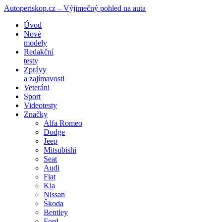
Autoperiskop.cz – Výjimečný pohled na auta
Přejít
Úvod
k
Nové
obsahu
modely
webu
Redakční
testy
Zprávy
a zajímavosti
Veteráni
Sport
Videotesty
Značky
Alfa Romeo
Dodge
Jeep
Mitsubishi
Seat
Audi
Fiat
Kia
Nissan
Škoda
Bentley
Ford