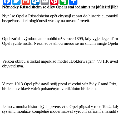
Německý Rüsselsheim se díky Opelu stal jedním z nejdůležitějších
Nyní se Opel a Rüsselsheim opět chystají zapsat do historie automobi
bezpečnosti i ekologičnosti výroby na novou úroveň.
Opel začal s výrobou automobilů už v roce 1899, kdy vyjel legendá
Opel rychle rostla. Nezanedbatelnou měrou se na sílícím image Opelu 
Velkou oblibu si získal například model „Doktorwagen“ 4/8 HP, uved
obyvatelstva.
V roce 1913 Opel představil svůj první závodní vůz řady Grand Prix,
hřídelem v hlavě válců poháněným vertikálním hřídelem.
Jedno z mnoha historických prvenství si Opel připsal v roce 1924, 
systému montáže kompletně modernizoval výrobní zařízení a nasadil 