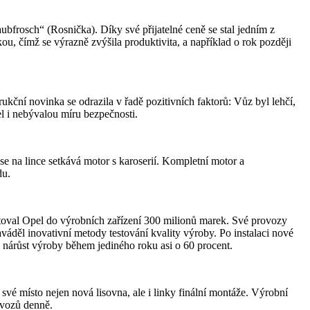
ubfrosch“ (Rosnička). Díky své přijatelné ceně se stal jedním z
 čímž se výrazně zvýšila produktivita, a například o rok později
ční novinka se odrazila v řadě pozitivních faktorů: Vůz byl lehčí,
l i nebývalou míru bezpečnosti.
 na lince setkává motor s karoserií. Kompletní motor a
du.
toval Opel do výrobních zařízení 300 milionů marek. Své provozy
áděl inovativní metody testování kvality výroby. Po instalaci nové
 nárůst výroby během jediného roku asi o 60 procent.
své místo nejen nová lisovna, ale i linky finální montáže. Výrobní
 vozů denně.