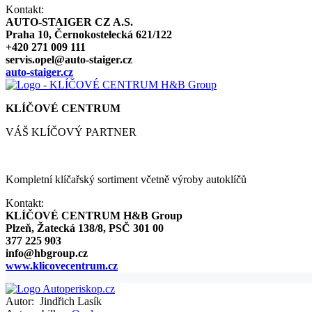
Kontakt:
AUTO-STAIGER CZ A.S.
Praha 10, Černokostelecká 621/122
+420 271 009 111
servis.opel@auto-staiger.cz
auto-staiger.cz
KLÍČOVÉ CENTRUM
VÁŠ KLÍČOVÝ PARTNER
Kompletní klíčařský sortiment včetně výroby autoklíčů
Kontakt:
KLÍČOVÉ CENTRUM H&B Group
Plzeň, Žatecká 138/8, PSČ 301 00
377 225 903
info@hbgroup.cz
www.klicovecentrum.cz
Autor:
Jindřich Lasík