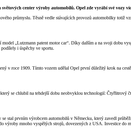
 světových center výroby automobilů. Opel zde vyrábí své vozy více
lového průmyslu. Těsně vedle stávajících provozů automobilky totiž vzn
rní model „Lutzmann patent motor car“. Díky dalším a na svoji dobu v
podílely i úspěchy ve sportu.
ený v roce 1909. Tímto vozem udělal Opel první důležitý krok na cest
 který se chlubil na tehdejší dobu neobvyklou technologií: Čtyřlitrov
kdy se stal prvním výrobcem automobilů v Německu, který zavedl průbě
do výroby mnoho vyspělých strojů, dovezených z USA. Investice do mod