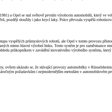
) a Opel se stal světově prvním výrobcem automobilů, který ve velko
ů, později sloužily i jako krycí laky. Práce převzala vyspělá robotizov
stupu vyspělých průmyslových robotů, ale Opel v tomto provozu přisto
vaných mimo hlavní výrobní linku. Tento systém je pro zaměstnance mno
mto ohledu průkopníkem v zavádění inovativního výrobního systému, který 
by, ovšem ukázalo se, že stávající provozy automobilky v Rüsselsheim
ly náročným požadavkům i nejmodernějším metodám v automobilovém p