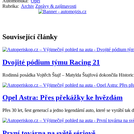
Automobilka:
Opel
Rubrika:
Archiv
Zprávy & zajímavosti
Související články
Dvojité pódium týmu Racing 21
Rodinná posádka Vojtěch Štajf – Matylda Štajfová dokončila Historic 
Opel Astra: Přes překážky ke hvězdám
Přes 30 let, šest generací a jedno legendární auto, které se vyrábí ta
První továrna na světě sériově...