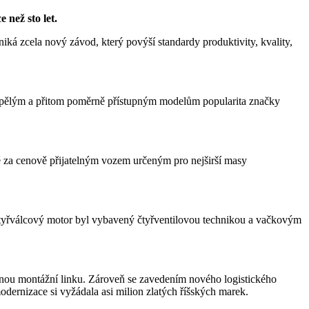
 než sto let.
iká zcela nový závod, který povýší standardy produktivity, kvality,
yspělým a přitom poměrně přístupným modelům popularita značky
ě za cenově přijatelným vozem určeným pro nejširší masy
ý čtyřválcový motor byl vybavený čtyřventilovou technikou a vačkovým
žnou montážní linku. Zároveň se zavedením nového logistického
ernizace si vyžádala asi milion zlatých říšských marek.