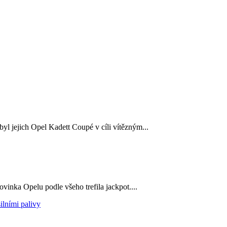
yl jejich Opel Kadett Coupé v cíli vítězným...
ovinka Opelu podle všeho trefila jackpot....