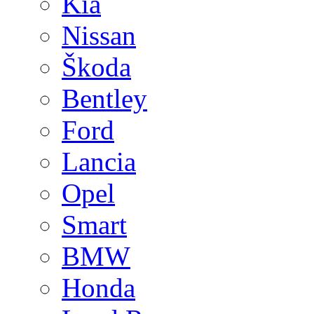
Kia
Nissan
Škoda
Bentley
Ford
Lancia
Opel
Smart
BMW
Honda