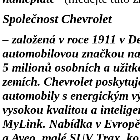
Společnost Chevrolet
– založená v roce 1911 v Det
automobilovou značkou na 
5 milionů osobních a užitk
zemích. Chevrolet poskytu
automobily s energickým v
vysokou kvalitou a intelige
MyLink. Nabídka v Evropě
a Aveo, malé SUV Trax, ko