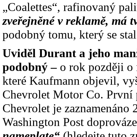
„Coalettes“, rafinovaný pa
zveřejněné v reklamě, má 
podobný tomu, který se sta
Uviděl Durant a jeho manž
podobný –
o rok později o 
které Kaufmann objevil, vyš
Chevrolet Motor Co. První 
Chevrolet je zaznamenáno 2
Washington Post doprováz
nameplate“
(hledejte tuto