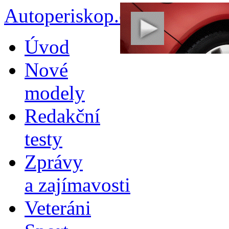
Autoperiskop.cz – Výjimeč
Přejít
Úvod
k
obsahu
Nové
webu
modely
Redakční
testy
Zprávy
a zajímavosti
Veteráni