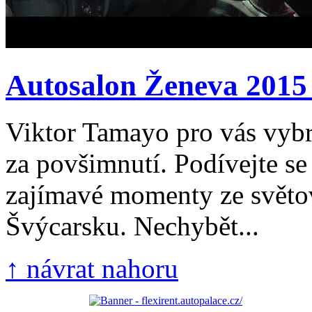
Autosalon Ženeva 2015 –
Viktor Tamayo pro vás vybra
za povšimnutí. Podívejte se
zajímavé momenty ze světo
Švýcarsku. Nechybět...
↑ návrat nahoru