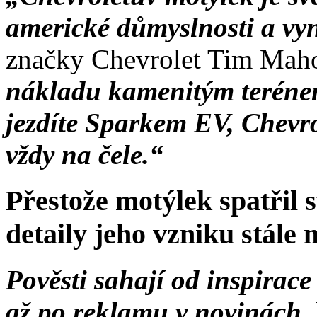
americké důmyslnosti a vy
značky Chevrolet Tim Mah
nákladu kamenitým teréne
jezdíte Sparkem EV, Chevro
vždy na čele.“
Přestože motýlek spatřil s
detaily jeho vzniku stále
Pověsti sahají od inspirace
až po reklamu v novinách,