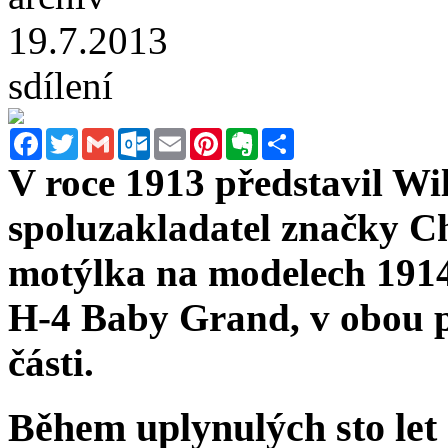
19.7.2013
sdílení
Facebook
Twitter
Gmail
Outlook.com
Email
Pinterest
Evernote
Sdílet
V roce 1913 představil Wi
spoluzakladatel značky Ch
motýlka na modelech 1914
H-4 Baby Grand, v obou p
části.
Během uplynulých sto let