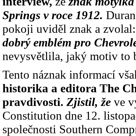
interview,
že
znak motýlka
Springs v roce 1912.
Durant
pokoji uviděl znak a zvolal
dobrý emblém pro Chevrol
nevysvětlila, jaký motiv to 
Tento náznak informací vš
historika a editora The C
pravdivosti.
Zjistil, že
ve v
Constitution dne 12. listop
společnosti Southern Comp