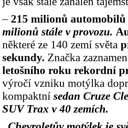
–
215 milionů automobilů
milionů stále v provozu.
Au
některé ze 140 zemí světa
p
sekundy.
Značka zaznamen
letošního roku rekordní p
výročí vzniku motýlka dopr
kompaktní
sedan Cruze Cl
SUV Trax v 40 zemích.
„Chevroletův motýlek je s