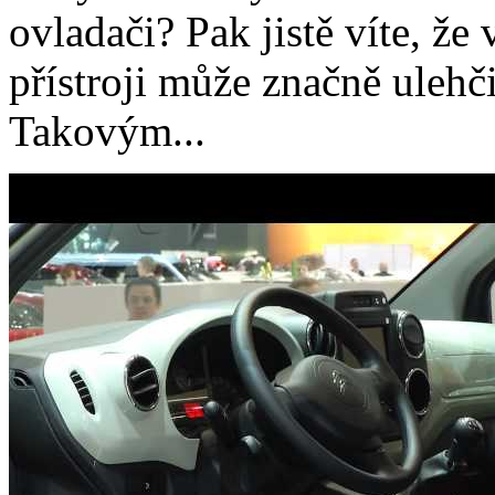
ovladači? Pak jistě víte, ž
přístroji může značně ulehči
Takovým...