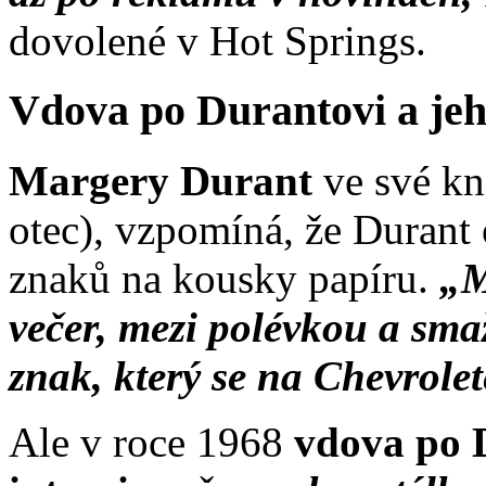
dovolené v Hot Springs.
Vdova po Durantovi a jeh
Margery Durant
ve své k
otec), vzpomíná, že Durant 
znaků na kousky papíru.
„M
večer, mezi polévkou a sma
znak, který se na Chevrole
Ale v roce 1968
vdova po D