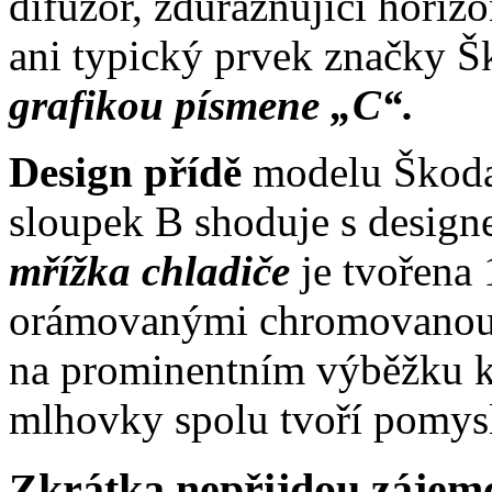
difuzor, zdůrazňující horizo
ani typický prvek značky 
grafikou písmene „C“.
Design přídě
modelu Škoda
sloupek B shoduje s desig
mřížka chladiče
je tvořena
orámovanými chromovanou
na prominentním výběžku ka
mlhovky spolu tvoří pomysl
Zkrátka nepřijdou zájemc