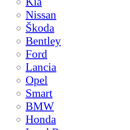
Kia
Nissan
Škoda
Bentley
Ford
Lancia
Opel
Smart
BMW
Honda