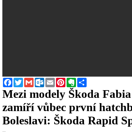
Facebook
Twitter
Gmail
Outlook.com
Email
Pinterest
Evernote
Sdílet
Mezi modely Škoda Fabia 
zamíří vůbec první hatchb
Boleslavi: Škoda Rapid S