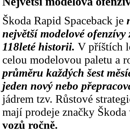
Největší modelová ofenzíva
Škoda Rapid Spaceback je
největší modelové ofenzívy 
118leté historii.
V příštích
celou modelovou paletu a roz
průměru každých šest měs
jeden nový nebo přepraco
jádrem tzv. Růstové strate
mají prodeje značky Škoda
vozů ročně.