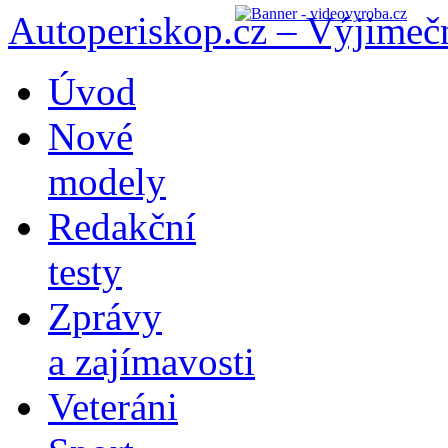
Autoperiskop.cz – Výjimeč
Přejít
Úvod
k
obsahu
Nové
webu
modely
Redakční
testy
Zprávy
a zajímavosti
Veteráni