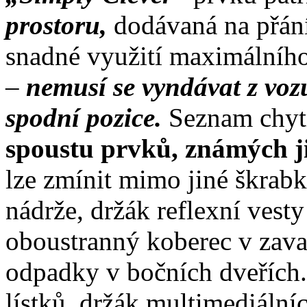
prostoru,
dodávaná na přání
snadné využití maximálníh
–
nemusí se vyndávat z vozu
spodní pozice.
Seznam chyt
spoustu prvků, známých j
lze zmínit mimo jiné škrabk
nádrže, držák reflexní vest
oboustranný koberec v zav
odpadky v bočních dveřích.
lístků, držák multimediální