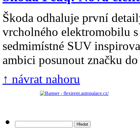
Škoda odhaluje první detai
vrcholného elektromobilu s
sedmimístné SUV inspirov
ambici posunout značku do v
↑ návrat nahoru
Vyhledávání