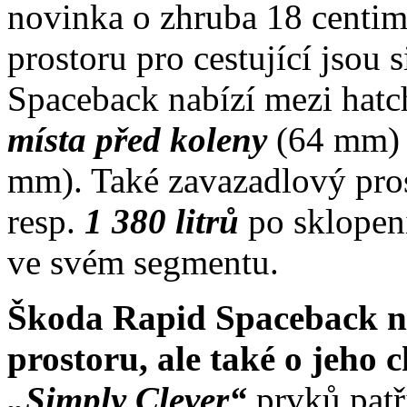
novinka o zhruba 18 centim
prostoru pro cestující jsou
Spaceback nabízí mezi hatch
místa před koleny
(64 mm)
mm). Také zavazadlový pro
resp.
1 380 litrů
po sklopen
ve svém segmentu.
Škoda Rapid Spaceback ne
prostoru, ale také o jeho 
„Simply Clever“
prvků pat