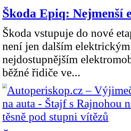
Škoda Epiq: Nejmenší el
Škoda vstupuje do nové eta
není jen dalším elektrický
nejdostupnějším elektromob
běžné řidiče ve...