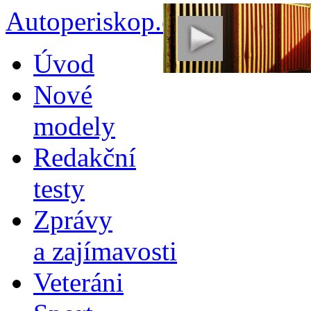
Autoperiskop.cz – Výjimeč
Přejít
Úvod
k
obsahu
Nové
webu
modely
Redakční
testy
Zprávy
a zajímavosti
Veteráni