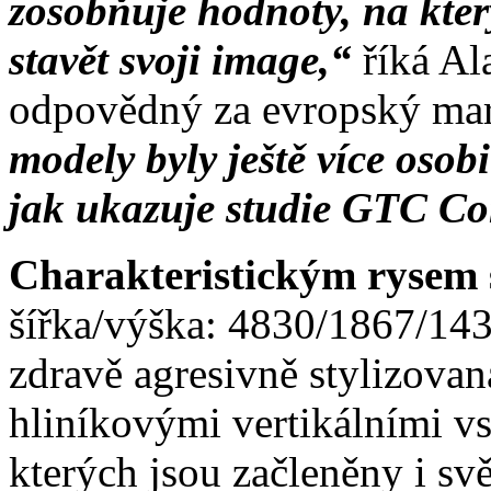
zosobňuje hodnoty, na kte
stavět svoji image,“
říká Al
odpovědný za evropský ma
modely byly ještě více osob
jak ukazuje studie GTC Co
Charakteristickým rysem
šířka/výška: 4830/1867/14
zdravě agresivně stylizova
hliníkovými vertikálními v
kterých jsou začleněny i svě