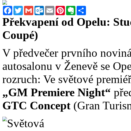
Facebook
Twitter
Gmail
Outlook.com
Email
Pinterest
Evernote
Sdílet
Překvapení od Opelu: St
Coupé)
V předvečer prvního noviná
autosalonu v Ženevě se Op
rozruch: Ve světové premié
„GM Premiere Night“
pře
GTC Concept
(Gran Turis