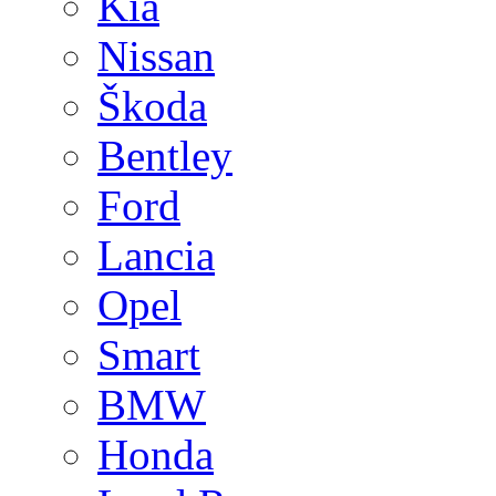
Kia
Nissan
Škoda
Bentley
Ford
Lancia
Opel
Smart
BMW
Honda