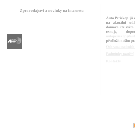
Zpravodajství a novinky na internetu
Auto Periskop již 
na aktuální udá
domova i ze světa.
testuje, do
autoperiskop@aut
předložit našim p
Ochrana osobních
Podmínky použití
Kontakty