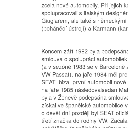
zcela nové automobily. Při jejich k
spolupracovali s italským design
Giugiarem, ale také s německými
(poháněcí ústrojí) a Karmann (kar
Koncem září 1982 byla podepsán
smlouva o spolupráci automobile
(a v sezóně 1983 se v Barceloně 
VW Passat), na jaře 1984 měl pr
SEAT Ibiza, první automobil nov
na jaře 1985 následovalsedan Mal
byla v Ženevě podepsána smlouva
získal ve španělské automobilce v
o devět dní později byl SEAT ofici
třetí značka do rodiny VW. Začala 