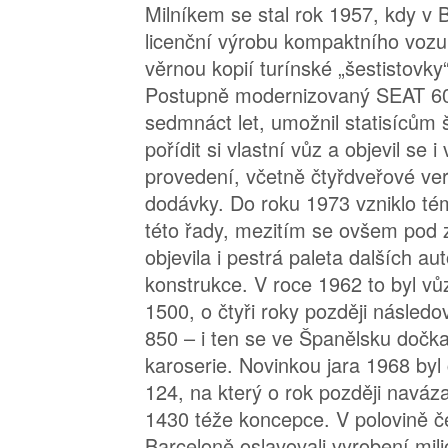
Milníkem se stal rok 1957, kdy v B
licenční výrobu kompaktního vozu
věrnou kopií turínské „šestistovky
Postupně modernizovaný SEAT 60
sedmnáct let, umožnil statisícům 
pořídit si vlastní vůz a objevil se 
provedení, včetně čtyřdveřové ve
dodávky. Do roku 1973 vzniklo tém
této řady, mezitím se ovšem pod
objevila i pestrá paleta dalších au
konstrukce. V roce 1962 to byl vů
1500, o čtyři roky později násled
850 – i ten se ve Španělsku dočka
karoserie. Novinkou jara 1968 by
124, na který o rok později naváz
1430 téže koncepce. V polovině 
Barceloně oslavovali vyrobení mil