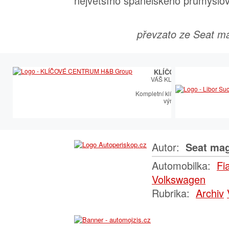
největšího španělského průmyslo
převzato ze Seat ma
KLÍČOVÉ CENTRUM
VÁŠ KLÍČOVÝ PARTNER
Kompletní klíčařský sortiment vče
výroby autoklíčů
Autor:
Seat mag
Automobilka:
Fi
Volkswagen
Rubrika:
Archiv