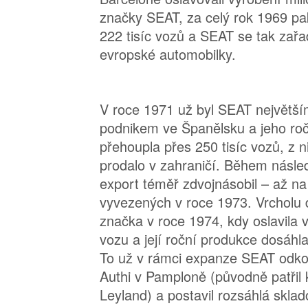
značky SEAT, za celý rok 1969 pa
222 tisíc vozů a SEAT se tak zařa
evropské automobilky.
V roce 1971 už byl SEAT největš
podnikem ve Španělsku a jeho roč
přehoupla přes 250 tisíc vozů, z n
prodalo v zahraničí. Během násled
export téměř zdvojnásobil – až na
vyvezených v roce 1973. Vrcholu 
značka v roce 1974, kdy oslavila 
vozu a její roční produkce dosáhla
To už v rámci expanze SEAT odko
Authi v Pamploně (původně patřil 
Leyland) a postavil rozsáhlá sklad