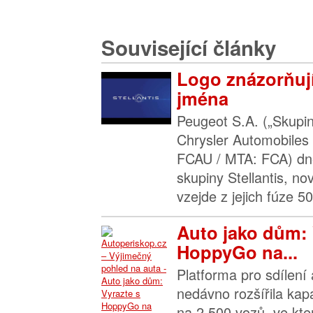
Související články
Logo znázorňují
jména
Peugeot S.A. („Skupin
Chrysler Automobiles
FCAU / MTA: FCA) dne
skupiny Stellantis, no
vzejde z jejich fúze 5
Auto jako dům: 
HoppyGo na...
Platforma pro sdílen
nedávno rozšířila kap
na 2 500 vozů, ve kt