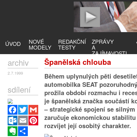
NOVÉ
REDAKČNÍ
ZPRÁVY
ÚVOD
MODELY
TESTY
A
ZAJÍMAVOSTI
archiv
Španělská chlouba
2.7.1999
Během uplynulých pěti desetilet
automobilka SEAT pozoruhodn
sdílení
prožila období rozmachu i rece
je španělská značka součástí 
Facebook
Twitter
Gmail
– strategické spojení se silným
zaručuje ekonomickou stabilit
Outlook.com
Email
Pinterest
rozvíjet její osobitý charakter.
Evernote
Sdílet