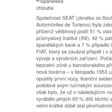
Společnost SEAT (zkratka ze Soc
Automóviles de Turismo) byla zal
přičemž většinový podíl 51 % vlas
průmyslový institut (INI), 42 % patř
španělských bank a 7 % připadlo 
FIAT, který se zavázal přispět i v 
vývoje a výrobních zařízení. Poč
bezcelní zóně u barcelonského pří
nová továrna – v listopadu 1953 už
opustily první vozy, licenční sed
podobné svým turínským sourozen
však bylo, že už v následujícím r
vyrábělo plných 93 % dílů těchto
velmi krátké době stal plnohodno