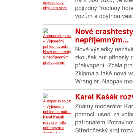
pojízdný “rodinný hote
vozům s obytnou vest
Nové crashtesty
nepříjemným...
Nové výsledky nezávi
zkoušek aut přinesly 
překvapení. Zcela pro
Zklamala také nová v
Wrangler. Naopak mo
Karel Kašák rozv
Známý moderátor Kare
pomoci, usedl za vol
patronátem Potravino
Středočeský kraj rozv