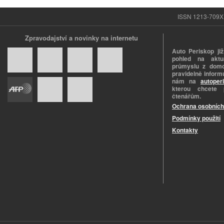
ISSN 1213-709X |
Zpravodajství a novinky na internetu
Auto Periskop již
pohled na aktuá
průmyslu z domo
pravidelně informu
nám na
autoper
kterou chcete 
čtenářům.
Ochrana osobních
Podmínky použití
Kontakty