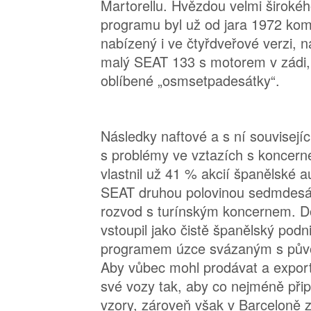
Martorellu. Hvězdou velmi široké
programu byl už od jara 1972 ko
nabízený i ve čtyřdveřové verzi, 
malý SEAT 133 s motorem v zádi, 
oblíbené „osmsetpadesátky“.
Následky naftové a s ní souvisejíc
s problémy ve vztazích s koncern
vlastnil už 41 % akcií španělské a
SEAT druhou polovinou sedmdesátý
rozvod s turínským koncernem. D
vstoupil jako čistě španělský pod
programem úzce svázaným s pův
Aby vůbec mohl prodávat a export
své vozy tak, aby co nejméně při
vzory, zároveň však v Barceloně z