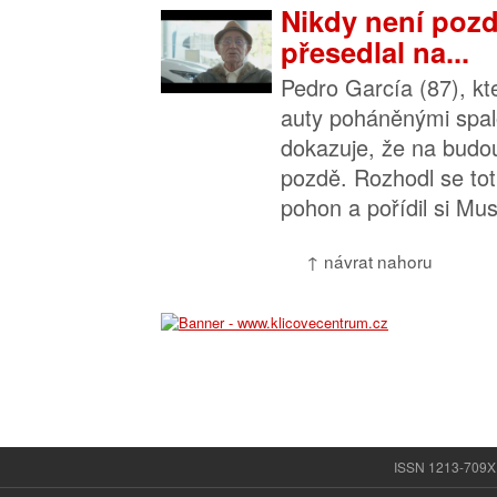
Nikdy není pozd
přesedlal na...
Pedro García (87), kter
auty poháněnými spa
dokazuje, že na budo
pozdě. Rozhodl se toti
pohon a pořídil si Mus
↑ návrat nahoru
ISSN 1213-709X |