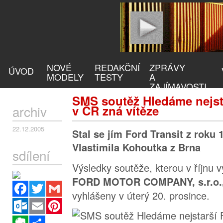
NOVÉ
REDAKČNÍ
ZPRÁVY
ÚVOD
MODELY
TESTY
A
ZAJÍMAVOSTI
SMS soutěž Hledáme nejsta
archiv
v ČR zná vítěze
22.12.2005
Stal se jím Ford Transit z roku 
Vlastimila Kohoutka z Brna
sdílení
Výsledky soutěže, kterou v říjnu v
FORD MOTOR COMPANY, s.r.o.
Facebook
Twitter
Gmail
vyhlášeny v úterý 20. prosince.
Outlook.com
Email
Pinterest
Evernote
Sdílet