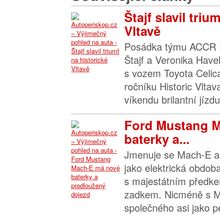
Štajf slavil triu
Vltavě
Posádka týmu ACCR R
Štajf a Veronika Have
s vozem Toyota Celica
ročníku Historic Vltav
víkendu brilantní jízd
Ford Mustang 
baterky a...
Jmenuje se Mach-E a p
jako elektrická obdo
s majestátním předke
zadkem. Nicméně s 
společného asi jako pe