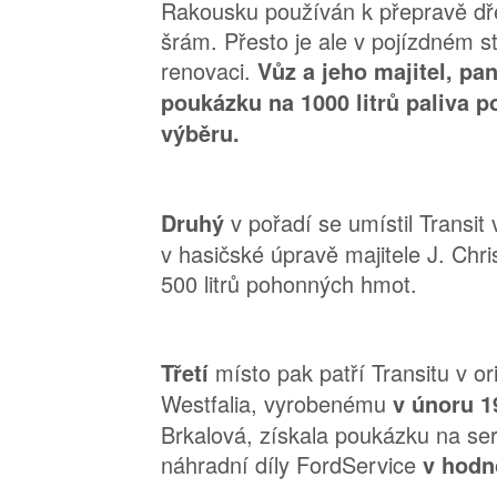
Rakousku používán k přepravě dře
šrám. Přesto je ale v pojízdném s
renovaci.
Vůz a jeho majitel, pa
poukázku na 1000 litrů paliva p
výběru.
v pořadí se umístil Transi
Druhý
v hasičské úpravě majitele J. Chris
500 litrů pohonných hmot.
místo pak patří Transitu v or
Třetí
Westfalia, vyrobenému
v únoru 1
Brkalová, získala poukázku na ser
náhradní díly FordService
v hodn