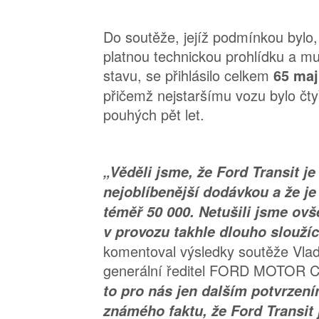
Do soutěže, jejíž podmínkou bylo
platnou technickou prohlídku a mu
stavu, se přihlásilo celkem
65 maj
přičemž nejstaršímu vozu bylo čty
pouhých pět let.
„Věděli jsme, že Ford Transit j
nejoblíbenější dodávkou a že je 
téměř 50 000. Netušili jsme ovš
v provozu takhle dlouho sloužíc
komentoval výsledky soutěže Vlad
generální ředitel FORD MOTOR 
to pro nás jen dalším potvrzen
známého faktu, že Ford Transit 