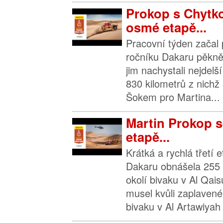
Prokop s Chytko
osmé etapě...
Pracovní týden začal 
ročníku Dakaru pěkně
jim nachystali nejdelš
830 kilometrů z nichž
Šokem pro Martina...
Martin Prokop se
etapě...
Krátká a rychlá třetí 
Dakaru obnášela 255 
okolí bivaku v Al Qai
musel kvůli zaplave
bivaku v Al Artawiyah 