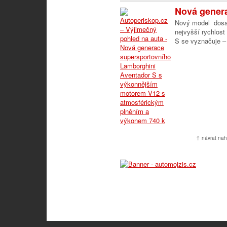
Nová genera
Nový model dosah
nejvyšší rychlos
S se vyznačuje –
↑ návrat nah