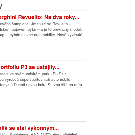
y
ghini Revuelto: Na dva roky...
ového šampiona. Jmenuje se Revuelto –
lském bojovém býku – a je to převratný model,
lug-in hybrid slavné automobilky. Nově vyvinutá...
rtfoliu P3 se ustájily...
edala ve svém italském parku P3 Sala
ou výrobců supersportovních automobilů
ocyklů Ducati novou halu. Stavba šitá na míru
lik se stal výkonným...
2018 – Společnost AAA AUTO včera oficiálně