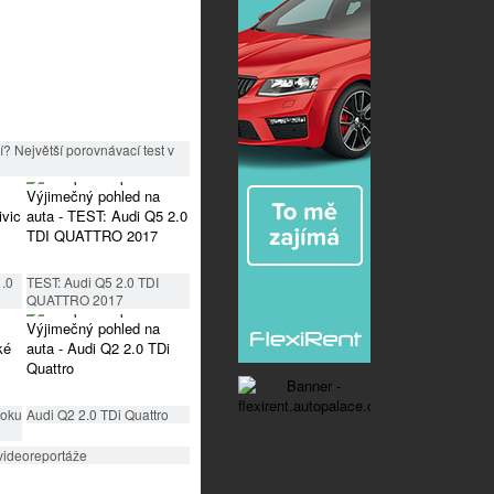
? Největší porovnávací test v
1.0
TEST: Audi Q5 2.0 TDI
QUATTRO 2017
roku
Audi Q2 2.0 TDi Quattro
videoreportáže