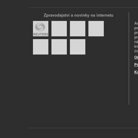
Zpravodajství a novinky na internetu
A
p
p
pr
n
k
č
O
P
K