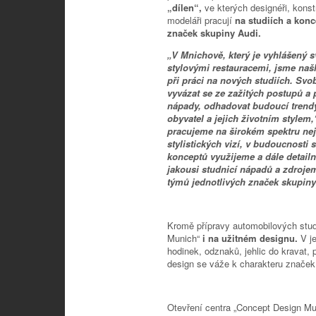
„dílen“,
ve kterých designéři, konst
modeláři pracují
na studiích a kon
značek skupiny Audi.
„V Mnichově, který je vyhlášený s
stylovými restauracemi, jsme našli
při práci na nových studiích. 
vyvázat se ze zažitých postupů a 
nápady, odhadovat budoucí trendy
obyvatel a jejich životním stylem
pracujeme na širokém spektru nej
stylistických vizí, v budoucnosti
konceptů využijeme a dále detai
jakousi studnicí nápadů a zdroje
týmů jednotlivých značek skupiny
Kromě přípravy automobilových studi
Munich“
i na užitném designu.
V j
hodinek, odznaků, jehlic do kravat, 
design se váže k charakteru značek
Otevření centra „Concept Design Mun