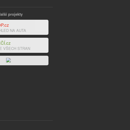
alší projekty
P.cz
HLED NA AUTA
ČÍ.cz
E VŠECH STRAN