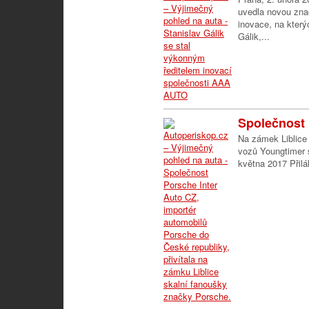
uvedla novou zna
inovace, na který
Gálik,...
Společnost 
Na zámek Liblice 
vozů Youngtimer s
května 2017 Přilák