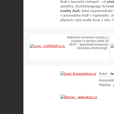
Audi v bavorské metropoli – už
před
autodílny „Kurfürstengarage Schwab
značky Audi,
které rozpracovávalo 
v automobilce Audi v Ingolstadtu. J
připravilo, byla studie Avus z roku 1
Nabízíme komplexní služby v obla
prodejní a servisní péče SEAT.
SEAT – španělský temperament 
německou technologií
Autor:
Ja
Automobi
Rubrika: