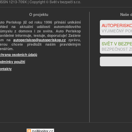
ISSN 1213-709X | Copyright © Svět v bezpečí s.r.o.
O projektu
Naše d
uto Periskop již od roku 1996 přináší unikátní
AUTOPERISKO
ohled na aktuální události automobilového
VÝJIMEČNÝ PO
růmyslu z domova i ze světa. Auto Periskop
avidelně informuje, testuje, doporučuje! Zašlete
ám na
autoperiskop@autoperiskop.cz
zprávu,
SVĚT V BEZPE
terou chcete předložit našim pravidelným
tenářům.
BEZPEČNOST Z
chrana osobních údajů
odmínky použití
ontakty