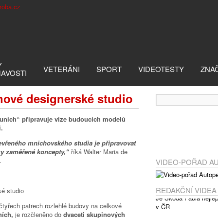
Y
VETERÁNI
SPORT
VIDEOTESTY
ZNA
MAVOSTI
ové designerské studio
nich“ připravuje vize budoucích modelů
.
vřeného mnichovského studia je připravovat
cky zaměřené koncepty,“
říká Walter Maria de
.
VIDEO-POŘAD A
REDAKČNÍ VIDEA
čtyřech patrech rozlehlé budovy na celkové
ních,
je rozčleněno do
dvaceti skupinových