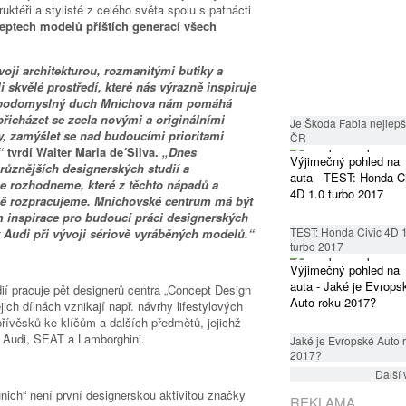
ruktéři a stylisté z celého světa spolu s patnácti
ceptech modelů příštích generací všech
voji architekturou, rozmanitými butiky a
 skvělé prostředí, které nás výrazně inspiruje
Svobodomyslný duch Mnichova nám pomáhá
přicházet se zcela novými a originálními
Je Škoda Fabia nejlepší
, zamýšlet se nad budoucími prioritami
ČR
,“
tvrdí Walter Maria de´Silva.
„Dnes
různějších designerských studií a
 se rozhodneme, které z těchto nápadů a
lně rozpracujeme. Mnichovské centrum má být
m inspirace pro budoucí práci designerských
TEST: Honda Civic 4D 
 Audi při vývoji sériově vyráběných modelů.“
turbo 2017
í pracuje pět designerů centra „Concept Design
ejich dílnách vznikají např. návrhy lifestylových
přívěsků ke klíčům a dalších předmětů, jejichž
 Audi, SEAT a Lamborghini.
Jaké je Evropské Auto 
2017?
Další 
ich“ není první designerskou aktivitou značky
REKLAMA