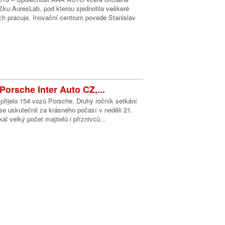
čku AuresLab, pod kterou sjednotila veškeré
ch pracuje. Inovační centrum povede Stanislav
Porsche Inter Auto CZ,...
přijelo 154 vozů Porsche. Druhý ročník setkání
e uskutečnil za krásného počasí v neděli 21.
al velký počet majitelů i příznivců...