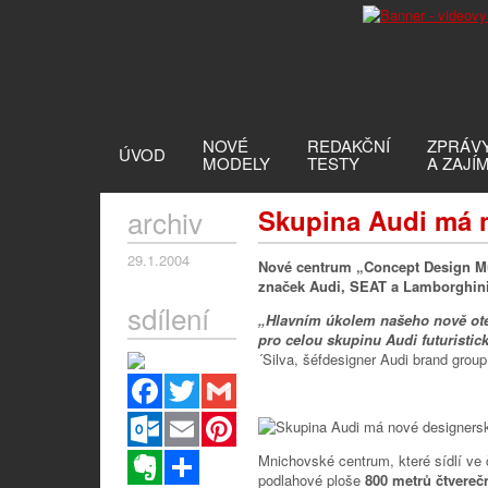
NOVÉ
REDAKČNÍ
ZPRÁV
ÚVOD
MODELY
TESTY
A ZAJÍ
archiv
Skupina Audi má n
29.1.2004
Nové centrum „Concept Design Mu
značek Audi, SEAT a Lamborghini
sdílení
„Hlavním úkolem našeho nově ote
pro celou skupinu Audi futuristi
´Silva, šéfdesigner Audi brand group
Facebook
Twitter
Gmail
Outlook.com
Email
Pinterest
Evernote
Sdílet
Mnichovské centrum, které sídlí ve 
podlahové ploše
800 metrů čtvereč