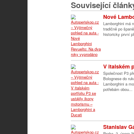
Související článk
Nové Lambor
Lamborghini má n
tradičně po španě
historicky první p
V italském po
Společnost P3 př
Bolognese do ruk
Lamborghini a mot
potřebám obou...
Stanislav Gá
Praha, 2. února 