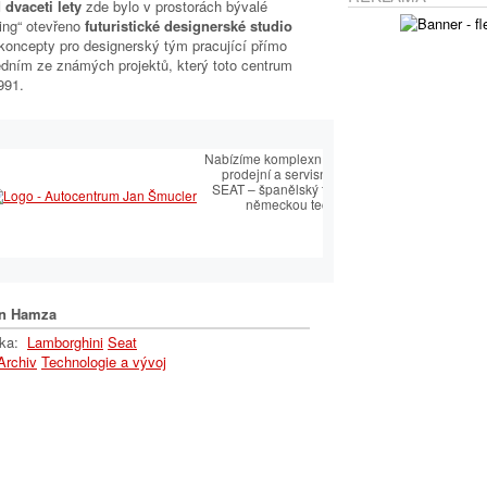
 dvaceti lety
zde bylo v prostorách bývalé
ing“ otevřeno
futuristické designerské studio
koncepty pro designerský tým pracující přímo
edním ze známých projektů, který toto centrum
991.
sti
Nabízíme komplexní služby v oblasti
prodejní a servisní péče SEAT.
s
SEAT – španělský temperament s
německou technologií
n Hamza
lka:
Lamborghini
Seat
Archiv
Technologie a vývoj