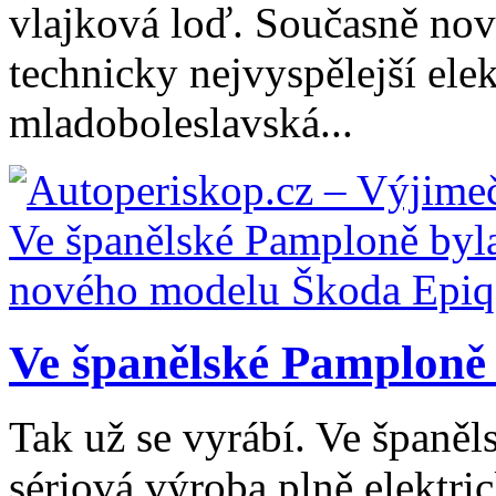
vlajková loď. Současně nový
technicky nejvyspělejší ele
mladoboleslavská...
Ve španělské Pamploně 
Tak už se vyrábí. Ve španě
sériová výroba plně elektr