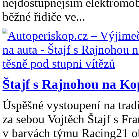
nejdostupnějším elektromob
běžné řidiče ve...
Štajf s Rajnohou na Kop
Úspěšné vystoupení na trad
za sebou Vojtěch Štajf s Fr
v barvách týmu Racing21 ob