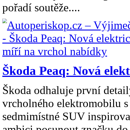
pořadí soutěže....
Škoda Peaq: Nová elektr
Škoda odhaluje první detai
vrcholného elektromobilu s
sedmimístné SUV inspirov
ambici posunout značku do v