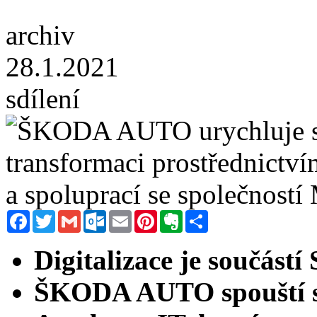
archiv
28.1.2021
sdílení
Facebook
Twitter
Gmail
Outlook.com
Email
Pinterest
Evernote
Sdílet
Digitalizace je součás
ŠKODA AUTO spouští s