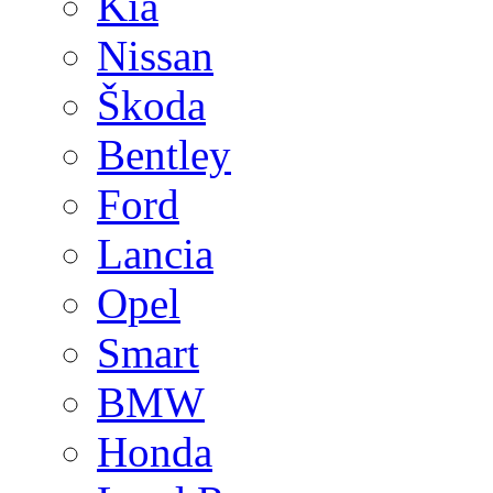
Kia
Nissan
Škoda
Bentley
Ford
Lancia
Opel
Smart
BMW
Honda