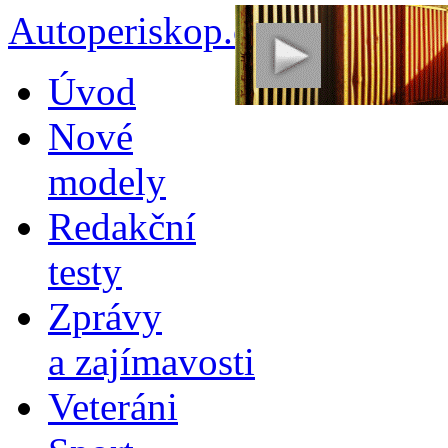
Autoperiskop.cz – Výjimeč
Přejít
Úvod
k
obsahu
Nové
webu
modely
Redakční
testy
Zprávy
a zajímavosti
Veteráni