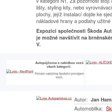
v kategorii N1. Za pozornost stojí
lišty, styling kity, nebo vyrovnáva
plochy, jejíž instalací dojde ke sj
nákladové hrany a podlahy užitné 
Expozici společnosti Škoda Aut
je možné navštívit na brněnské
V.
Autopůjčovna s nabídkou vozů
všech kategorií.
Firmám nabízíme flexibilní pronájem
vozů.
Autor:
Jan Ham
Automobilka:
Šk