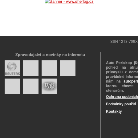
ISSN 1213-709X |
Zpravodajství a novinky na internetu
Auto Periskop již
pohled na aktuá
průmyslu z domo
pravidelně informu
nám na
autoper
kterou chcete 
čtenářům.
Ochrana osobních
Podmínky použití
Kontakty