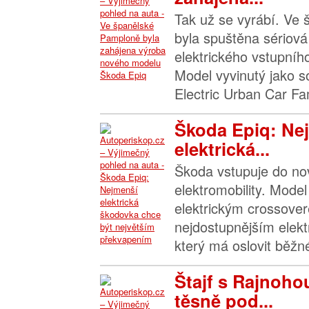
Tak už se vyrábí. Ve
byla spuštěna sériová
elektrického vstupní
Model vyvinutý jako s
Electric Urban Car Fam
Škoda Epiq: Ne
elektrická...
Škoda vstupuje do no
elektromobility. Model
elektrickým crossove
nejdostupnějším elek
který má oslovit běžné
Štajf s Rajnoh
těsně pod...