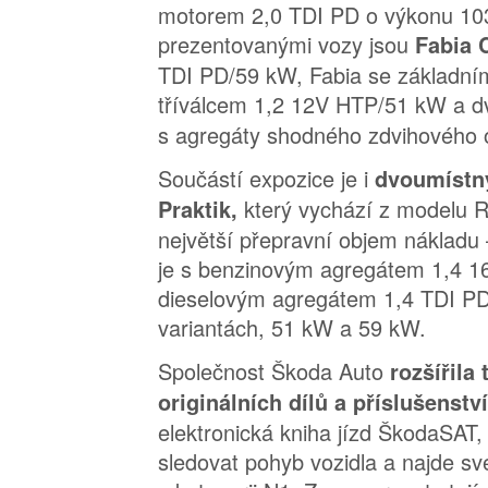
motorem 2,0 TDI PD o výkonu 10
prezentovanými vozy jsou
Fabia
TDI PD/59 kW, Fabia se základn
tříválcem 1,2 12V HTP/51 kW a d
s agregáty shodného zdvihového o
Součástí expozice je i
dvoumístný
který vychází z modelu 
Praktik,
největší přepravní objem nákladu –
je s benzinovým agregátem 1,4 1
dieselovým agregátem 1,4 TDI P
variantách, 51 kW a 59 kW.
Společnost Škoda Auto
rozšířila
originálních dílů a příslušenstv
elektronická kniha jízd ŠkodaSAT
sledovat pohyb vozidla a najde sv