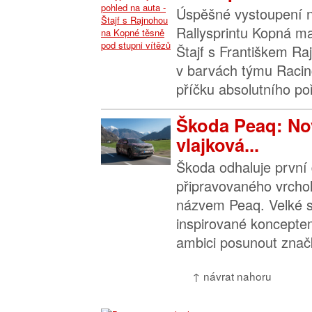
Úspěšné vystoupení n
Rallysprintu Kopná ma
Štajf s Františkem Ra
v barvách týmu Racin
příčku absolutního poř
Škoda Peaq: Nov
vlajková...
Škoda odhaluje první 
připravovaného vrchol
názvem Peaq. Velké 
inspirované koncepte
ambici posunout značk
↑ návrat nahoru