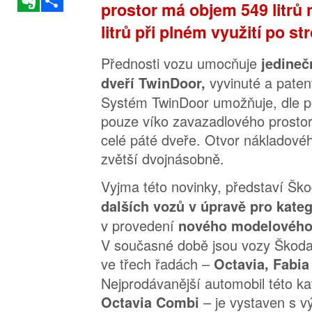
prostor má objem 549 litrů 
litrů při plném využití po st
Přednosti vozu umocňuje
jedineč
vyvinuté a pate
dveří TwinDoor,
Systém TwinDoor umožňuje, dle po
pouze víko zavazadlového prosto
celé páté dveře. Otvor nákladovéh
zvětší dvojnásobně.
Vyjma této novinky, představí Šk
dalších vozů v úpravě pro kateg
v provedení
nového modelového 
V současné době jsou vozy Škoda
ve třech řadách –
Octavia, Fabia
Nejprodávanější automobil této ka
– je vystaven s 
Octavia Combi