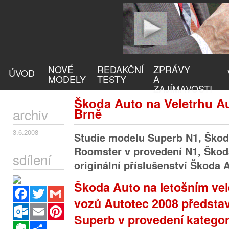
NOVÉ
REDAKČNÍ
ZPRÁVY
ÚVOD
MODELY
TESTY
A
ZAJÍMAVOSTI
Škoda Auto na Veletrhu Au
archiv
Brně
3.6.2008
Studie modelu Superb N1, Škoda
Roomster v provedení N1, Škoda
sdílení
originální příslušenství Škoda 
Škoda Auto na letošním vel
Facebook
Twitter
Gmail
vozů Autotec 2008 představ
Outlook.com
Email
Pinterest
Superb v provedení kategor
Evernote
Sdílet