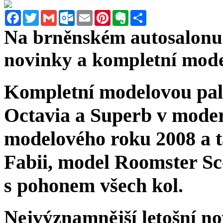
Facebook
Twitter
Gmail
Outlook.com
Email
Pinterest
Evernote
Sdílet
Na brněnském autosalonu 
novinky a kompletní mode
Kompletní modelovou pal
Octavia a Superb v mode
modelového roku 2008 a t
Fabii, model Roomster Sc
s pohonem všech kol.
Nejvýznamnější letošní n