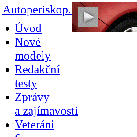
Autoperiskop.cz – Výjimeč
Přejít
Úvod
k
obsahu
Nové
webu
modely
Redakční
testy
Zprávy
a zajímavosti
Veteráni