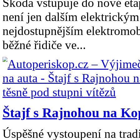
Škoda vstupuje do nové eta
není jen dalším elektrický
nejdostupnějším elektromob
běžné řidiče ve...
Štajf s Rajnohou na Kop
Úspěšné vystoupení na trad