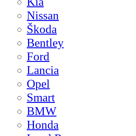
Kia
Nissan
Škoda
Bentley
Ford
Lancia
Opel
Smart
BMW
Honda