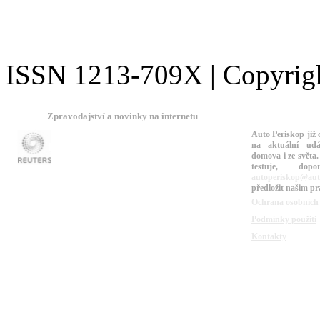
ISSN 1213-709X | Copyright
Zpravodajství a novinky na internetu
Auto Periskop již 
na aktuální udá
domova i ze světa.
testuje, do
autoperiskop@aut
předložit našim p
Ochrana osobních
Podmínky použití
Kontakty