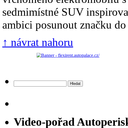
sedmimístné SUV inspirov
ambici posunout značku do v
↑ návrat nahoru
Vyhledávání
Video-pořad Autoperis