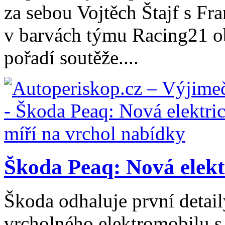
za sebou Vojtěch Štajf s Fr
v barvách týmu Racing21 ob
pořadí soutěže....
Škoda Peaq: Nová elektr
Škoda odhaluje první detai
vrcholného elektromobilu s