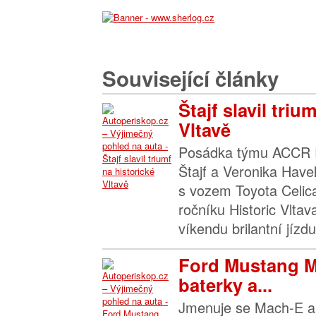
Související články
Štajf slavil triu
Vltavě
Posádka týmu ACCR R
Štajf a Veronika Have
s vozem Toyota Celica
ročníku Historic Vltav
víkendu brilantní jízd
Ford Mustang 
baterky a...
Jmenuje se Mach-E a p