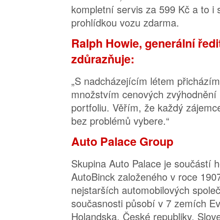
kompletní servis za 599 Kč a to i 
prohlídkou vozu zdarma.
Ralph Howie, generální ředi
zdůrazňuje:
„S nadcházejícím létem přichází
množstvím cenových zvýhodnění 
portfoliu. Věřím, že každý zájemc
bez problémů vybere.“
Auto Palace Group
Skupina Auto Palace je součástí 
AutoBinck založeného v roce 190
nejstarších automobilových společ
současnosti působí v 7 zemích E
Holandska, České republiky, Slove