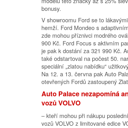
modelů této značky až s 25% slev
bonusy.
V showroomu Ford se to lákavými
hemží. Ford Mondeo s adaptivním
zde mohou příznivci modrého oválu
900 Kč. Ford Focus s aktivním 
je pak k dostání za 321 990 Kč. 
také odstartoval na počest 50. n
speciální „zlatou nabídku“ užitkov
Na 12. a 13. června pak Auto Pal
otevřených Fordů zastoupený Zlato
Auto Palace nezapomíná an
vozů VOLVO
– kteří mohou při nákupu posled
vozů VOLVO z limitované edice