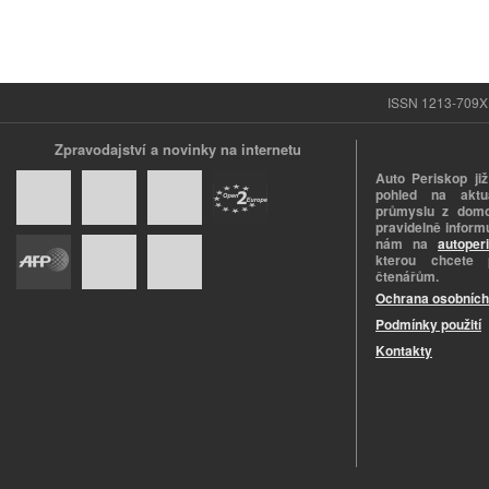
ISSN 1213-709X |
Zpravodajství a novinky na internetu
Auto Periskop již
pohled na aktuá
průmyslu z domo
pravidelně informu
nám na
autoper
kterou chcete 
čtenářům.
Ochrana osobních
Podmínky použití
Kontakty