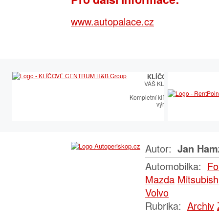
www.autopalace.cz
KLÍČOVÉ CENTRUM
VÁŠ KLÍČOVÝ PARTNER
Kompletní klíčařský sortiment vče
výroby autoklíčů
Autor:
Jan Ham
Automobilka:
Fo
Mazda
Mitsubish
Volvo
Rubrika:
Archiv