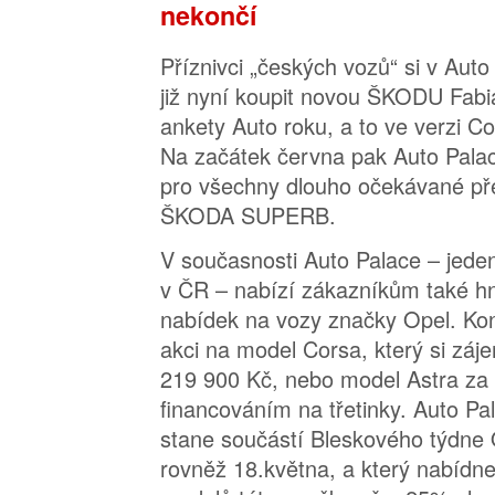
nekončí
Příznivci „českých vozů“ si v Aut
již nyní koupit novou ŠKODU Fabia
ankety Auto roku, a to ve verzi C
Na začátek června pak Auto Palac
pro všechny dlouho očekávané př
ŠKODA SUPERB.
V současnosti Auto Palace – jeden
v ČR – nabízí zákazníkům také hn
nabídek na vozy značky Opel. Kon
akci na model Corsa, který si záj
219 900 Kč, nebo model Astra za
financováním na třetinky. Auto Pal
stane součástí Bleskového týdne 
rovněž 18.května, a který nabídne