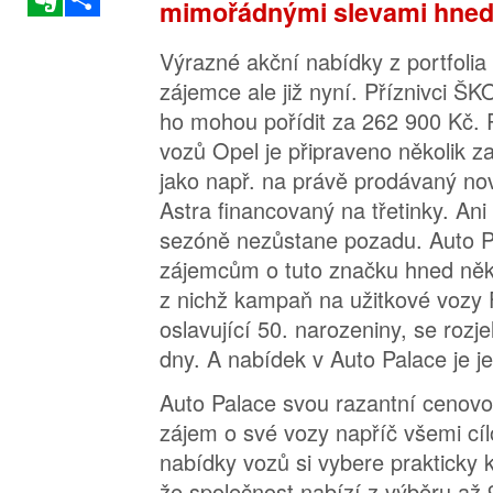
mimořádnými slevami hned
Výrazné akční nabídky z portfolia 
zájemce ale již nyní. Příznivci Š
ho mohou pořídit za 262 900 Kč. 
vozů Opel je připraveno několik z
jako např. na právě prodávaný no
Astra financovaný na třetinky. Ani
sezóně nezůstane pozadu. Auto P
zájemcům o tuto značku hned něko
z nichž kampaň na užitkové vozy F
oslavující 50. narozeniny, se rozj
dny. A nabídek v Auto Palace je 
Auto Palace svou razantní cenovou
zájem o své vozy napříč všemi cí
nabídky vozů si vybere prakticky 
že společnost nabízí z výběru až