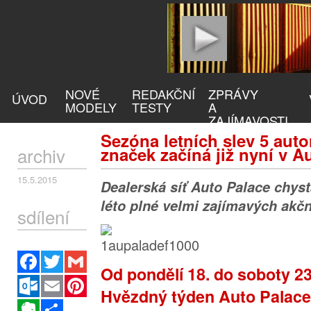
NOVÉ
REDAKČNÍ
ZPRÁVY
ÚVOD
MODELY
TESTY
A
ZAJÍMAVOSTI
Sezóna letních slev 5 aut
archiv
značek začíná již nyní v A
15.5.2015
Dealerská síť Auto Palace chys
léto plné velmi zajímavých akč
sdílení
Facebook
Twitter
Gmail
Od pondělí 18. do soboty 2
Outlook.com
Email
Pinterest
Hvězdný týden Auto Palace 
Evernote
Sdílet