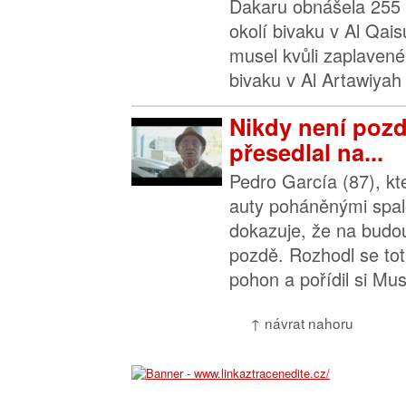
Dakaru obnášela 255 
okolí bivaku v Al Qai
musel kvůli zaplave
bivaku v Al Artawiyah 
Nikdy není pozd
přesedlal na...
Pedro García (87), kter
auty poháněnými spa
dokazuje, že na budo
pozdě. Rozhodl se toti
pohon a pořídil si Mus
↑ návrat nahoru