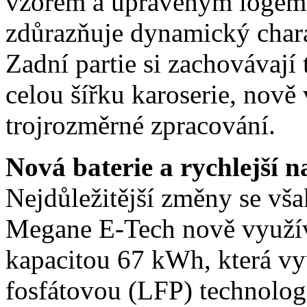
vzorem a upraveným logem R
zdůrazňuje dynamický chara
Zadní partie si zachovávají 
celou šířku karoserie, nově
trojrozměrné zpracování.
Nová baterie a rychlejší n
Nejdůležitější změny se vša
Megane E-Tech nově využívá
kapacitou 67 kWh, která vy
fosfátovou (LFP) technolog