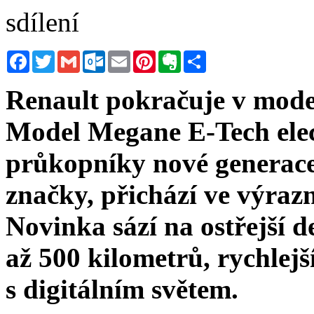
sdílení
Facebook
Twitter
Gmail
Outlook.com
Email
Pinterest
Evernote
Sdílet
Renault pokračuje v moder
Model Megane E-Tech elect
průkopníky nové generace
značky, přichází ve výra
Novinka sází na ostřejší d
až 500 kilometrů, rychlejší
s digitálním světem.