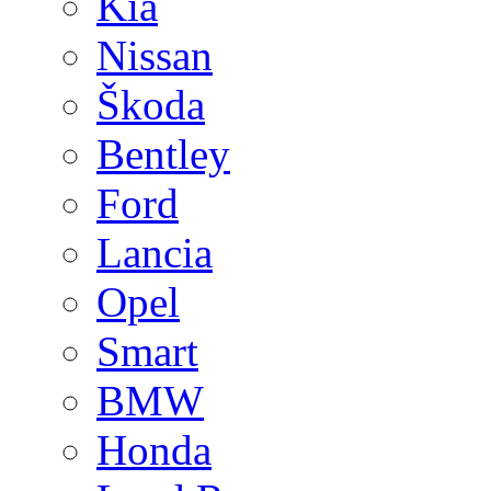
Kia
Nissan
Škoda
Bentley
Ford
Lancia
Opel
Smart
BMW
Honda