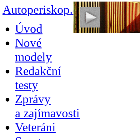
Autoperiskop.cz – Výjimeč
Přejít
Úvod
k
obsahu
Nové
webu
modely
Redakční
testy
Zprávy
a zajímavosti
Veteráni