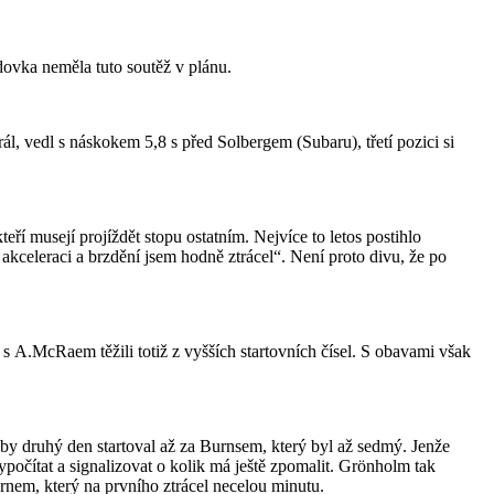
ovka neměla tuto soutěž v plánu.
l, vedl s náskokem 5,8 s před Solbergem (Subaru), třetí pozici si
í musejí projíždět stopu ostatním. Nejvíce to letos postihlo
akceleraci a brzdění jsem hodně ztrácel“. Není proto divu, že po
 A.McRaem těžili totiž z vyšších startovních čísel. S obavami však
aby druhý den startoval až za Burnsem, který byl až sedmý. Jenže
 vypočítat a signalizovat o kolik má ještě zpomalit. Grönholm tak
m, který na prvního ztrácel necelou minutu.