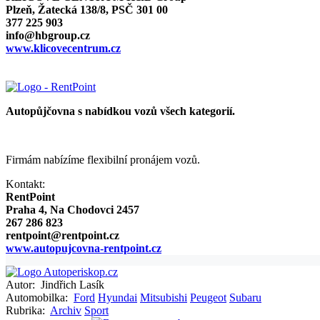
Plzeň, Žatecká 138/8, PSČ 301 00
377 225 903
info@hbgroup.cz
www.klicovecentrum.cz
Autopůjčovna s nabídkou vozů všech kategorií.
Firmám nabízíme flexibilní pronájem vozů.
Kontakt:
RentPoint
Praha 4, Na Chodovci 2457
267 286 823
rentpoint@rentpoint.cz
www.autopujcovna-rentpoint.cz
Autor:
Jindřich Lasík
Automobilka:
Ford
Hyundai
Mitsubishi
Peugeot
Subaru
Rubrika:
Archiv
Sport