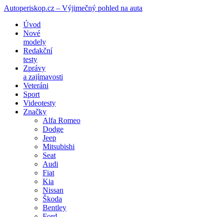
Autoperiskop.cz – Výjimečný pohled na auta
Přejít
Úvod
k
Nové
obsahu
modely
webu
Redakční
testy
Zprávy
a zajímavosti
Veteráni
Sport
Videotesty
Značky
Alfa Romeo
Dodge
Jeep
Mitsubishi
Seat
Audi
Fiat
Kia
Nissan
Škoda
Bentley
Ford