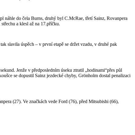
pl náhle do čela Burns, druhý byl C.McRae, třetí Sainz, Rovanpera
střechu a klesl až na 17.příčku.
k slavila úspěch – v první etapě se držet vzadu, v druhé pak
 sekund. Jenže v předposledním úseku ztratil „hodinami“přes půl
zkoušce se dopustil Sainz jezdecké chyby, Grönholm dostal penalizaci
anpera (27). Ve značkách vede Ford (76), před Mitsubishi (66),