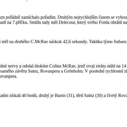
59 km pořádně zamíchalo pořadím. Druhým nejrychlejším časem se vyhou
dl na 7.příčku. Smůlu tady měl Delecour, který svého Forda obrátil na 
li měl na druhého C.McRae náskok 42,6 sekundy. Taktika týmu Subaru ta
né nervy a odolal útokúm Colina McRae, jenž svoji ztrátu stáhl na 14
 do samého závěru Sainz, Rovanpera a Grönholm. V poslední rychlostní 
Rovanpera.
tím získali 40 bodů, druhý je Burns (31), třetí Sainz (30) a čtvrtý Rov