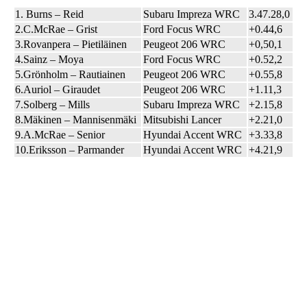
1. Burns – Reid
Subaru Impreza WRC
3.47.28,0
2.C.McRae – Grist
Ford Focus WRC
+0.44,6
3.Rovanpera – Pietiläinen
Peugeot 206 WRC
+0,50,1
4.Sainz – Moya
Ford Focus WRC
+0.52,2
5.Grönholm – Rautiainen
Peugeot 206 WRC
+0.55,8
6.Auriol – Giraudet
Peugeot 206 WRC
+1.11,3
7.Solberg – Mills
Subaru Impreza WRC
+2.15,8
8.Mäkinen – Mannisenmäki
Mitsubishi Lancer
+2.21,0
9.A.McRae – Senior
Hyundai Accent WRC
+3.33,8
10.Eriksson – Parmander
Hyundai Accent WRC
+4.21,9