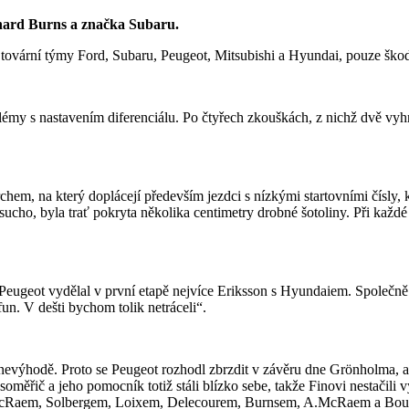
chard Burns a značka Subaru.
 tovární týmy Ford, Subaru, Peugeot, Mitsubishi a Hyundai, pouze škod
émy s nastavením diferenciálu. Po čtyřech zkouškách, z nichž dvě vyhrá
, na který doplácejí především jezdci s nízkými startovními čísly, kteř
cho, byla trať pokryta několika centimetry drobné šotoliny. Při každé 
eugeot vydělal v první etapě nejvíce Eriksson s Hyundaiem. Společně s
un. V dešti bychom tolik netráceli“.
é nevýhodě. Proto se Peugeot rozhodl zbrzdit v závěru dne Grönholma, 
asoměřič a jeho pomocník totiž stáli blízko sebe, takže Finovi nestačili
McRaem, Solbergem, Loixem, Delecourem, Burnsem, A.McRaem a Bourne