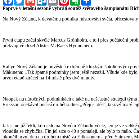
Poprvé v letošní sezoně vyhráli soutěž světového šampionátu Ri
Na Nový Zéland, k devátému podniku mistrovství světa, přicestovaly
První etapu začal skvěle Marcus Grönholm, a to i přes počáteční probl
překvapivě držel Alister McRae s Hyundaiem.
Rallye Nový Zéland je pověstná extrémně kluzkým šotolinovým povrchem
Mäkinena: „Tak špatné podmínky jsem ještě nezažil. Všude kde bylo su
první etapě ztrácel na 14.místě přes dvě minuty.
Naopak na náročných podmínkách a také na nešťastné strategii týmu P
Eriksson očekával počasí druhého dne: „Přeji si déšť, takový malý tajf
Jak jsme již řekli, kdo jede na Novém Zélandu včele, ten je ve velik
vloudila se chybička. Fin jel sice o 40 s pomaleji, ale bylo to málo. Č
ukončil první den na druhém místě za Erikssonem a před Sainzem, 