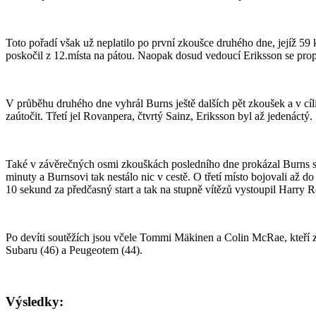
Toto pořadí však už neplatilo po první zkoušce druhého dne, jejíž 
poskočil z 12.místa na pátou. Naopak dosud vedoucí Eriksson se propa
V průběhu druhého dne vyhrál Burns ještě dalších pět zkoušek a v cí
zaútočit. Třetí jel Rovanpera, čtvrtý Sainz, Eriksson byl až jedenáctý.
Také v závěrečných osmi zkouškách posledního dne prokázal Burns sil
minuty a Burnsovi tak nestálo nic v cestě. O třetí místo bojovali až
10 sekund za předčasný start a tak na stupně vítězů vystoupil Harry 
Po devíti soutěžích jsou včele Tommi Mäkinen a Colin McRae, kteří za
Subaru (46) a Peugeotem (44).
Výsledky: