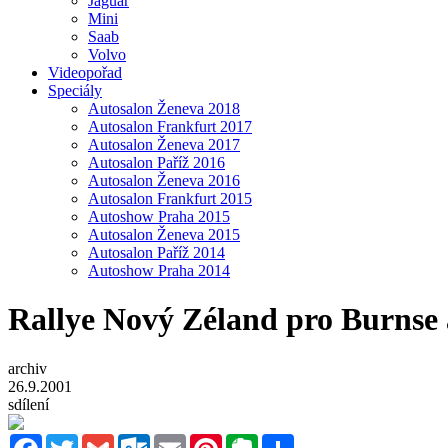
Jaguar
Mini
Saab
Volvo
Videopořad
Speciály
Autosalon Ženeva 2018
Autosalon Frankfurt 2017
Autosalon Ženeva 2017
Autosalon Paříž 2016
Autosalon Ženeva 2016
Autosalon Frankfurt 2015
Autoshow Praha 2015
Autosalon Ženeva 2015
Autosalon Paříž 2014
Autoshow Praha 2014
Rallye Nový Zéland pro Burnse
archiv
26.9.2001
sdílení
Facebook
Twitter
Gmail
Outlook.com
Email
Pinterest
Evernote
Sdílet