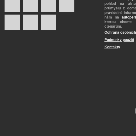
pohled na aktuá
průmyslu z domo
pravidelně informu
nám na
autoper
kterou chcete 
čtenářům.
Ochrana osobních
Podmínky použití
Kontakty