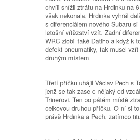
chvíli snížil ztrátu na Hrdinku na
však nekonala, Hrdinka vyhrál další
s diferenciálem nového Subaru si
letošní vítězství vzít. Zadní difer
WRC zlobil také Datiho a když k 
defekt pneumatiky, tak musel vzí
druhým místem.
Třetí příčku uhájil Václav Pech s
jenž se tak zase o nějaký od vzdál
Trinerovi. Ten po pátém místě ztra
celkovou druhou příčku. O ní si to 
právě Hrdinka a Pech, zatímco titu