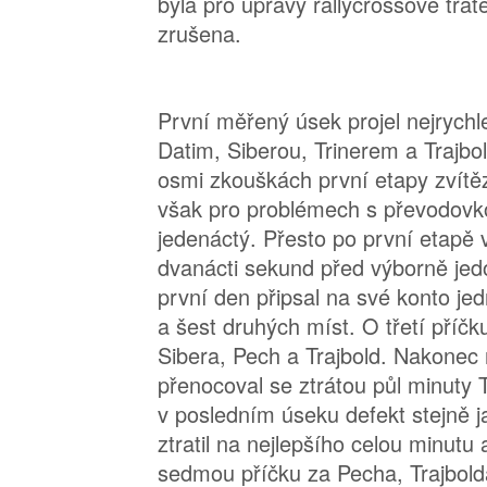
byla pro úpravy rallycrossové trat
zrušena.
První měřený úsek projel nejrychle
Datim, Siberou, Trinerem a Trajbo
osmi zkouškách první etapy zvítěz
však pro problémech s převodovko
jedenáctý. Přesto po první etapě
dvanácti sekund před výborně jed
první den připsal na své konto je
a šest druhých míst. O třetí příčku
Sibera, Pech a Trajbold. Nakonec n
přenocoval se ztrátou půl minuty T
v posledním úseku defekt stejně j
ztratil na nejlepšího celou minutu
sedmou příčku za Pecha, Trajbolda