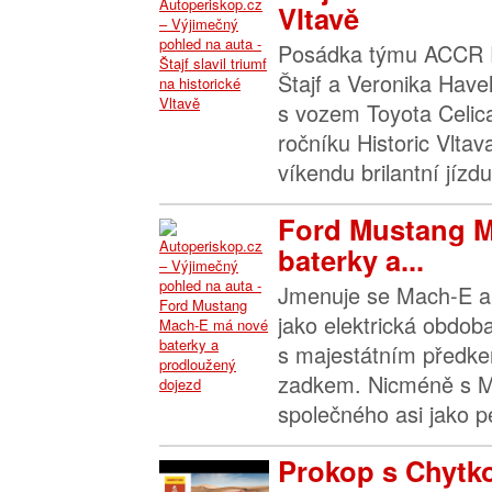
Vltavě
Posádka týmu ACCR R
Štajf a Veronika Have
s vozem Toyota Celica
ročníku Historic Vltav
víkendu brilantní jízd
Ford Mustang 
baterky a...
Jmenuje se Mach-E a p
jako elektrická obdo
s majestátním předke
zadkem. Nicméně s 
společného asi jako pe
Prokop s Chytko