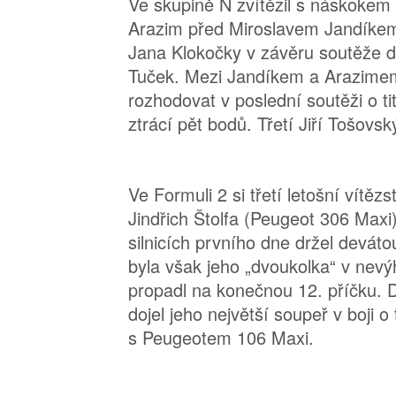
Ve skupině N zvítězil s náskokem
Arazim před Miroslavem Jandíkem
Jana Klokočky v závěru soutěže do
Tuček. Mezi Jandíkem a Arazime
rozhodovat v poslední soutěži o ti
ztrácí pět bodů. Třetí Jiří Tošovsk
Ve Formuli 2 si třetí letošní vítěz
Jindřich Štolfa (Peugeot 306 Maxi
silnicích prvního dne držel devát
byla však jeho „dvoukolka“ v nevý
propadl na konečnou 12. příčku. D
dojel jeho největší soupeř v boji o 
s Peugeotem 106 Maxi.