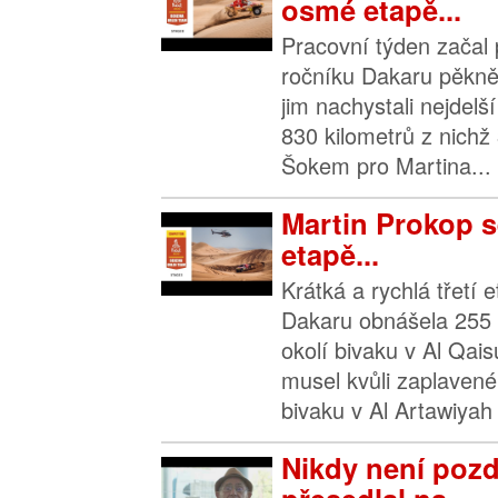
osmé etapě...
Pracovní týden začal 
ročníku Dakaru pěkně
jim nachystali nejdelš
830 kilometrů z nichž
Šokem pro Martina...
Martin Prokop se
etapě...
Krátká a rychlá třetí 
Dakaru obnášela 255 
okolí bivaku v Al Qai
musel kvůli zaplave
bivaku v Al Artawiyah 
Nikdy není pozd