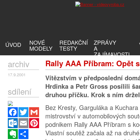
NOVÉ
REDAKČNÍ
ZPRÁVY
ÚVOD
MODELY
TESTY
A
ZAJÍMAVOSTI
archiv
Rally AAA Příbram: Opět s
17.9.2001
Vítězstvím v předposlední domá
Hrdinka a Petr Gross posílili š
sdílení
druhou příčku. Krok s ním držel 
Bez Kresty, Garguláka a Kuchara
Facebook
Twitter
Gmail
mistrovství v automobilových sou
Outlook.com
Email
Pinterest
podnikem Rally AAA Příbram s ko
Vlastní soutěž začala až na druhé
Evernote
Sdílet