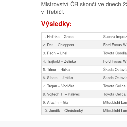
Mistrovství ČR skončí ve dnech 22
v Třebíči.
Výsledky:
1. Hrdinka – Gross
Subaru Impr
2. Dati – Chiapponi
Ford Focus 
3. Pech – Uhel
Toyota Corol
4. Trajbold – Zelinka
Ford Focus 
5. Triner – Hůlka
Škoda Octav
6. Sibera – Jirátko
Škoda Octav
7. Trojan – Vodička
Toyota Celica
8. Vojtěch T. – Palivec
Toyota Celica
9. Arazim – Gál
Mitsubishi La
10. Jandík – Chrástecký
Mitsubishi La