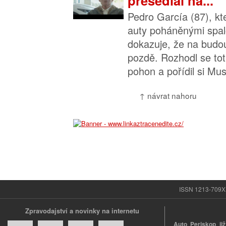
přesedlal na...
Pedro García (87), kter
auty poháněnými spa
dokazuje, že na budo
pozdě. Rozhodl se toti
pohon a pořídil si Mus
↑ návrat nahoru
ISSN 1213-709X |
Zpravodajství a novinky na internetu
Auto Periskop již