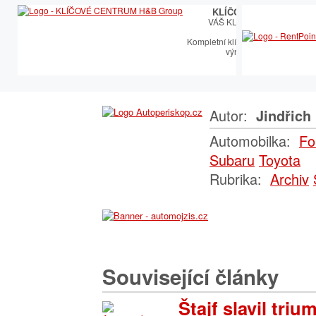
KLÍČOVÉ CENTRUM
VÁŠ KLÍČOVÝ PARTNER
Kompletní klíčařský sortiment vče
výroby autoklíčů
Autor:
Jindřich 
Automobilka:
Fo
Subaru
Toyota
Rubrika:
Archiv
Související články
Štajf slavil triu