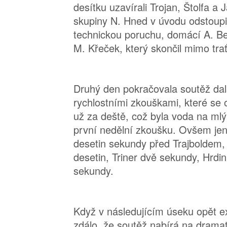
desítku uzavírali Trojan, Štolfa a
skupiny N. Hned v úvodu odstoupi
technickou poruchu, domácí A. Ber
M. Křeček, který skončil mimo trať
Druhý den pokračovala soutěž dal
rychlostními zkouškami, které se o
už za deště, což byla voda na mlý
první nedělní zkoušku. Ovšem je
desetin sekundy před Trajboldem, D
desetin, Triner dvě sekundy, Hrdi
sekundy.
Když v následujícím úseku opět ex
zdálo, že soutěž nabírá na dramati