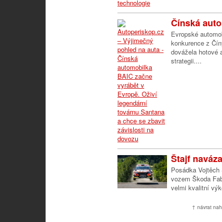
Čínská auto
Evropské automobi
konkurence z Čín
dovážela hotové a
strategii....
Štajf naváza
Posádka Vojtěch Š
vozem Škoda Fabi
velmi kvalitní výk
↑ návrat nah