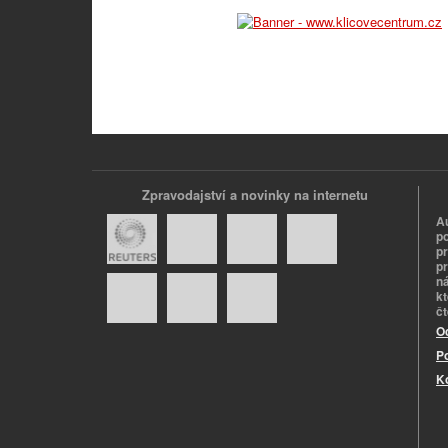
Zpravodajství a novinky na internetu
A
p
p
pr
n
k
č
O
P
K