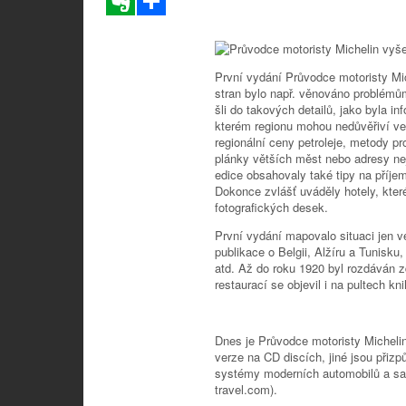
První vydání Průvodce motoristy Mi
stran bylo např. věnováno problémů
šli do takových detailů, jako byla i
kterém regionu mohou nedůvěřiví ve
regionální ceny petroleje, metody pr
plánky větších měst nebo adresy ne
edice obsahovaly také tipy na příjem
Dokonce zvlášť uváděly hotely, kte
fotografických desek.
První vydání mapovalo situaci jen ve
publikace o Belgii, Alžíru a Tunis
atd. Až do roku 1920 byl rozdáván z
restaurací se objevil i na pultech kn
Dnes je Průvodce motoristy Michelin
verze na CD discích, jiné jsou přiz
systémy moderních automobilů a sam
travel.com).