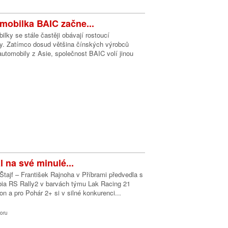
mobilka BAIC začne...
lky se stále častěji obávají rostoucí
y. Zatímco dosud většina čínských výrobců
utomobily z Asie, společnost BAIC volí jinou
l na své minulé...
tajf – František Rajnoha v Příbrami předvedla s
a RS Rally2 v barvách týmu Lak Racing 21
on a pro Pohár 2+ si v silné konkurenci...
oru