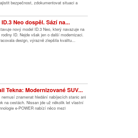
 zajistit bezpečnost, zdokumentovat situaci a
ID.3 Neo dospěl. Sází na...
tavuje nový model ID.3 Neo, který navazuje na
l rodiny ID. Nejde však jen o další modernizaci.
acovala design, výrazně zlepšila kvalitu...
ail Tekna: Modernizované SUV...
s nemusí znamenat hledání nabíjecích stanic ani
k na cestách. Nissan jde už několik let vlastní
chnologie e-POWER nabízí něco mezi