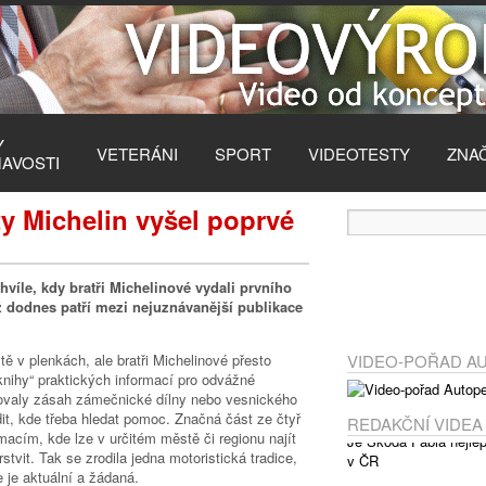
Y
VETERÁNI
SPORT
VIDEOTESTY
ZNA
MAVOSTI
y Michelin vyšel poprvé
hvíle, kdy bratři Michelinové vydali prvního
ž dodnes patří mezi nejuznávanější publikace
ě v plenkách, ale bratři Michelinové přesto
VIDEO-POŘAD A
 knihy“ praktických informací pro odvážné
ebovaly zásah zámečnické dílny nebo vesnického
it, kde třeba hledat pomoc. Značná část ze čtyř
REDAKČNÍ VIDEA
macím, kde lze v určitém městě či regionu najít
tvit. Tak se zrodila jedna motoristická tradice,
e je aktuální a žádaná.