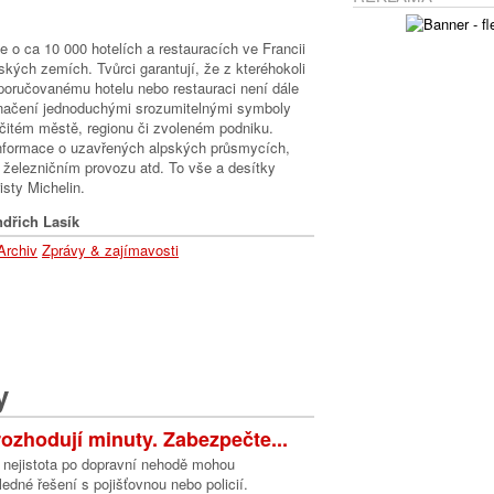
e o ca 10 000 hotelích a restauracích ve Francii
ských zemích. Tvůrci garantují, že z kteréhokoli
oporučovanému hotelu nebo restauraci není dále
načení jednoduchými srozumitelnými symboly
rčitém městě, regionu či zvoleném podniku.
informace o uzavřených alpských průsmycích,
 železničním provozu atd. To vše a desítky
isty Michelin.
dřich Lasík
Archiv
Zprávy & zajímavosti
y
ozhodují minuty. Zabezpečte...
a nejistota po dopravní nehodě mohou
edné řešení s pojišťovnou nebo policií.