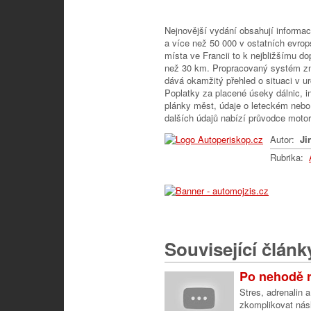
Nejnovější vydání obsahují informac
a více než 50 000 v ostatních evrop
místa ve Francii to k nejbližšímu d
než 30 km. Propracovaný systém z
dává okamžitý přehled o situaci v u
Poplatky za placené úseky dálnic, 
plánky měst, údaje o leteckém nebo
dalších údajů nabízí průvodce motor
Autor:
Jin
Rubrika:
Související článk
Po nehodě r
Stres, adrenalin 
zkomplikovat násl