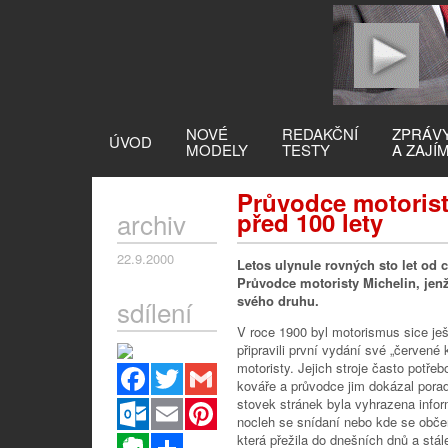
NOVÉ
REDAKČNÍ
ZPRÁV
ÚVOD
MODELY
TESTY
A ZAJÍ
Průvodce motorist
archiv
před 100 lety
22.9.2000
Letos ulynule rovných sto let od c
Průvodce motoristy Michelin, jen
svého druhu.
sdílení
V roce 1900 byl motorismus sice ješt
připravili první vydání své „červené
motoristy. Jejich stroje často potř
Facebook
Twitter
Gmail
kováře a průvodce jim dokázal porad
stovek stránek byla vyhrazena infor
Outlook.com
Email
Pinterest
nocleh se snídaní nebo kde se občers
která přežila do dnešních dnů a stál
Evernote
Sdílet