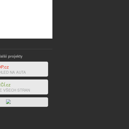
alší projekty
P.cz
HLED NA AUTA
ČÍ.cz
E VŠECH STRAN