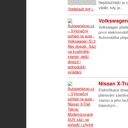
Nejdůležitější je
vědět, kdy je...
/hqdefault.jpg">
Volkswagen 
Volkswagen předs
první elektromobi
Automobilka přepr
Nissan X-Tr
Elektrifikace dne
plánování zastáve
cestou a jeho te
klasickým...