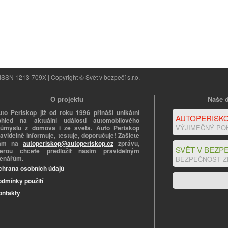
ISSN 1213-709X | Copyright © Svět v bezpečí s.r.o.
O projektu
Naše d
uto Periskop již od roku 1996 přináší unikátní
AUTOPERISKO
ohled na aktuální události automobilového
VÝJIMEČNÝ PO
růmyslu z domova i ze světa. Auto Periskop
avidelně informuje, testuje, doporučuje! Zašlete
ám na
autoperiskop@autoperiskop.cz
zprávu,
SVĚT V BEZPE
terou chcete předložit našim pravidelným
tenářům.
BEZPEČNOST Z
chrana osobních údajů
odmínky použití
ontakty