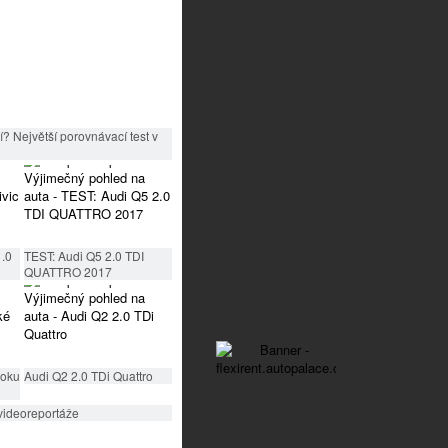
? Největší porovnávací test v
1.0
TEST: Audi Q5 2.0 TDI
QUATTRO 2017
roku
Audi Q2 2.0 TDi Quattro
videoreportáže