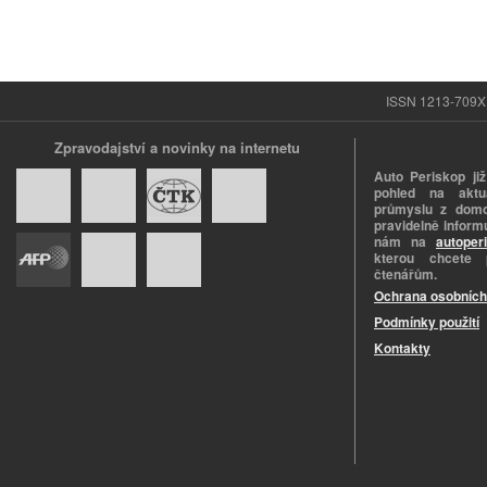
ISSN 1213-709X |
Zpravodajství a novinky na internetu
Auto Periskop již
pohled na aktuá
průmyslu z domo
pravidelně informu
nám na
autoper
kterou chcete 
čtenářům.
Ochrana osobních
Podmínky použití
Kontakty