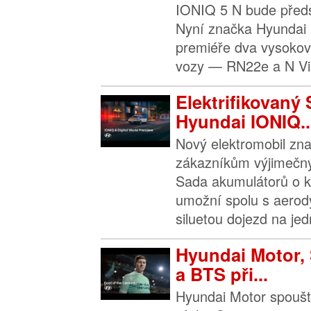
IONIQ 5 N bude před
Nyní značka Hyundai 
premiéře dva vysoko
vozy — RN22e a N Vi
Elektrifikovaný 
Hyundai IONIQ..
Nový elektromobil zn
zákazníkům výjimečný
Sada akumulátorů o k
umožní spolu s aerod
siluetou dojezd na jedn
Hyundai Motor, 
a BTS při...
Hyundai Motor spouš