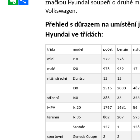
značkou Hyundai soupeří o druhé m
Volkswagen.
Přehled s důrazem na umístění 
Hyundai ve třídách:
třída
model
počet
benzin
naft
mini
I10
279
276
malé
I20
976
959
17
nižší střední
Elantra
12
12
I30
2515
2033
482
střední
I40
386
33
353
MPV
Ix 20
1767
1681
86
terénní
Ix 35
802
207
595
Santafe
157
1
156
sportovní
Genesis Coupé
2
2