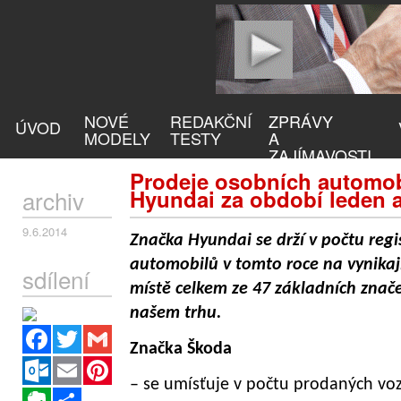
NOVÉ
REDAKČNÍ
ZPRÁVY
ÚVOD
MODELY
TESTY
A
ZAJÍMAVOSTI
Prodeje osobních automob
archiv
Hyundai za období leden a
9.6.2014
Značka Hyundai se drží v počtu regi
automobilů v tomto roce na vynika
sdílení
místě celkem ze 47 základních zna
našem trhu.
Facebook
Twitter
Gmail
Značka Škoda
Outlook.com
Email
Pinterest
– se umísťuje v počtu prodaných vozů
Evernote
Sdílet