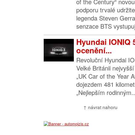
of the Century“ novo
podporu trvalé udržite
legenda Steven Gerra
senzace BTS vystupují
Hyundai IONIQ 5
ocenění...
Revoluční Hyundai IO
Velké Británii nejvyšš
„UK Car of the Year A
dojezdem 481 kilometr
„Nejlepším rodinným..
↑ návrat nahoru