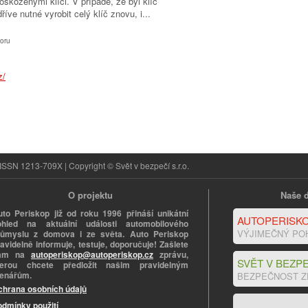
oškozenými klíči. V případě, že byl klíč
íve nutné vyrobit celý klíč znovu, i...
oru
ISSN 1213-709X | Copyright © Svět v bezpečí s.r.o.
O projektu
Naše d
uto Periskop již od roku 1996 přináší unikátní
AUTOPERISKO
ohled na aktuální události automobilového
VÝJIMEČNÝ PO
růmyslu z domova i ze světa. Auto Periskop
avidelně informuje, testuje, doporučuje! Zašlete
ám na
autoperiskop@autoperiskop.cz
zprávu,
SVĚT V BEZPE
terou chcete předložit našim pravidelným
tenářům.
BEZPEČNOST Z
chrana osobních údajů
odmínky použití