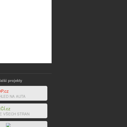
alší projekty
P.cz
HLED NA AUTA
ČÍ.cz
E VŠECH STRAN