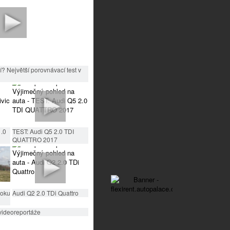
? Největší porovnávací test v
1.0
TEST: Audi Q5 2.0 TDI
QUATTRO 2017
roku
Audi Q2 2.0 TDi Quattro
videoreportáže