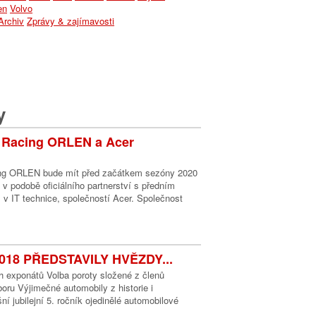
en
Volvo
Archiv
Zprávy & zajímavosti
y
 Racing ORLEN a Acer
ng ORLEN bude mít před začátkem sezóny 2020
 v podobě oficiálního partnerství s předním
v IT technice, společností Acer. Společnost
18 PŘEDSTAVILY HVĚZDY...
 exponátů Volba poroty složené z členů
oru Výjimečné automobily z historie i
ní jubilejní 5. ročník ojedinělé automobilové