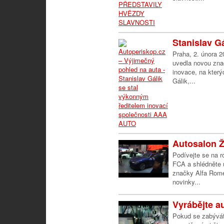
Stanislav Gá
Praha, 2. února 
uvedla novou zna
inovace, na který
Gálik,...
Autosalon Ž
Podívejte se na 
FCA a shlédněte 
značky Alfa Romeo
novinky...
Vyrábějte a
Pokud se zabývát