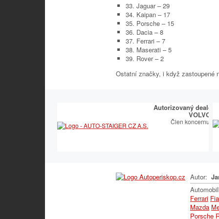
33. Jaguar – 29
34. Kaipan – 17
35. Porsche – 15
36. Dacia – 8
37. Ferrari – 7
38. Maserati – 5
39. Rover – 2
Ostatní značky, i když zastoupené 
Autorizovaný dealer 
VOLVO
Člen koncernu T
Autor:
Ja
Automobi
Ferrari
Fia
Mazda
Me
Porsche
R