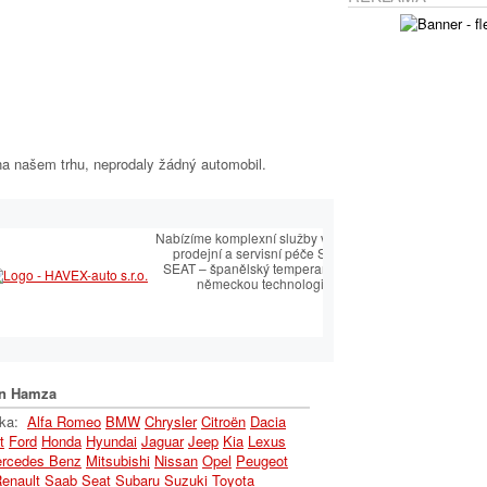
na našem trhu, neprodaly žádný automobil.
a opravce
Nabízíme komplexní služby v oblasti
prodejní a servisní péče SEAT.
SEAT – španělský temperament s
Ukas
německou technologií
n Hamza
lka:
Alfa Romeo
BMW
Chrysler
Citroën
Dacia
t
Ford
Honda
Hyundai
Jaguar
Jeep
Kia
Lexus
rcedes Benz
Mitsubishi
Nissan
Opel
Peugeot
enault
Saab
Seat
Subaru
Suzuki
Toyota