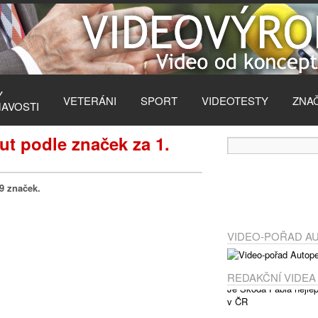
Y
VETERÁNI
SPORT
VIDEOTESTY
ZNA
MAVOSTI
ut podle značek za 1.
9 značek.
VIDEO-POŘAD A
REDAKČNÍ VIDEA