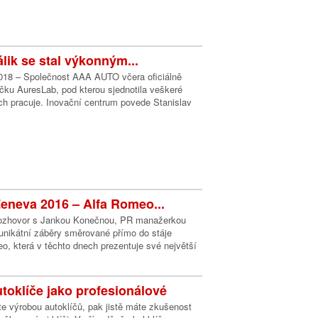
lik se stal výkonným...
2018 – Společnost AAA AUTO včera oficiálně
čku AuresLab, pod kterou sjednotila veškeré
ch pracuje. Inovační centrum povede Stanislav
eneva 2016 – Alfa Romeo...
rozhovor s Jankou Konečnou, PR manažerkou
unikátní záběry směrované přímo do stáje
, která v těchto dnech prezentuje své největší
utoklíče jako profesionálové
e výrobou autoklíčů, pak jistě máte zkušenost