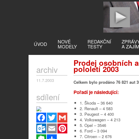
NOVÉ
REDAKČNÍ
ZPRÁV
ÚVOD
MODELY
TESTY
A ZAJÍ
Prodej osobních a
archiv
pololetí 2003
11.7.2003
Celkem bylo prodáno 76 821 aut 3
Pořadí je následující:
sdílení
1. Škoda – 36 640
2. Renault – 4 583
3. Peugeot – 4 400
Facebook
Twitter
Gmail
4. Volkswagen – 4 213
5. Opel – 3546
Outlook.com
Email
Pinterest
6. Ford – 3 094
7. Citroen – 2 676
Evernote
Sdílet