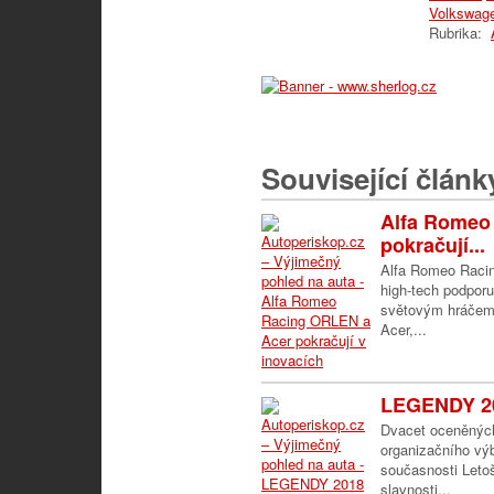
Volkswag
Rubrika:
Související článk
Alfa Romeo
pokračují...
Alfa Romeo Raci
high-tech podporu
světovým hráčem 
Acer,...
LEGENDY 20
Dvacet oceněných
organizačního výb
současnosti Letoš
slavnosti...