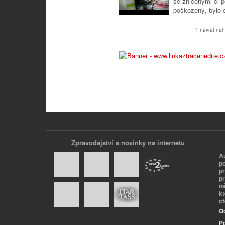
se zničenými či p
poškozený, bylo dř
↑ návrat nah
Zpravodajství a novinky na internetu
A
p
p
pr
n
k
č
O
P