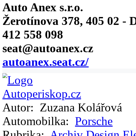
Auto Anex s.r.o.
Žerotínova 378, 405 02 - D
412 558 098
seat@autoanex.cz
autoanex.seat.cz/
Autor:
Zuzana Kolářová
Automobilka:
Porsche
Rubrika:
Archiv
Design
El