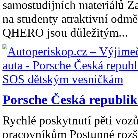
samostudijních materiálů Za
na studenty atraktivní odm
QHERO jsou důležitým...
Porsche Česká republi
Rychlé poskytnutí pěti voz
pracovníkům Postupné rozši