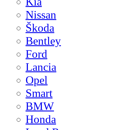
Kia
Nissan
Škoda
Bentley
Ford
Lancia
Opel
Smart
BMW
Honda