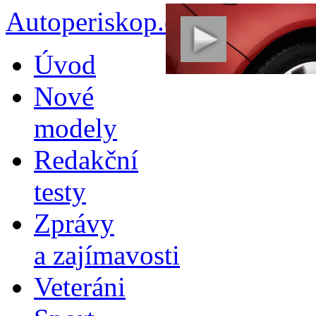
Autoperiskop.cz – Výjimeč
Přejít
Úvod
k
obsahu
Nové
webu
modely
Redakční
testy
Zprávy
a zajímavosti
Veteráni