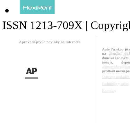
ISSN 1213-709X | Copyright
Zpravodajství a novinky na internetu
Auto Periskop již 
na aktuální udá
domova i ze světa.
testuje, do
autoperiskop@aut
předložit našim p
Ochrana osobních
Podmínky použití
Kontakty