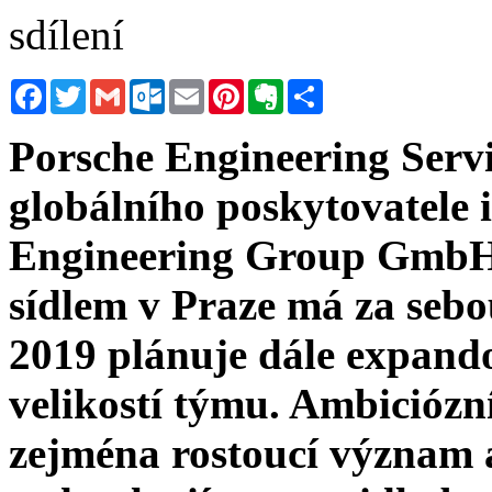
sdílení
Facebook
Twitter
Gmail
Outlook.com
Email
Pinterest
Evernote
Sdílet
Porsche Engineering Servic
globálního poskytovatele 
Engineering Group GmbH 
sídlem v Praze má za sebo
2019 plánuje dále expando
velikostí týmu. Ambiciózn
zejména rostoucí význam a