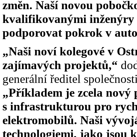
změn. Naší novou pobočko
kvalifikovanými inženýry
podporovat pokrok v aut
„Naši noví kolegové v Os
zajímavých projektů,“
dod
generální ředitel společnost
„Příkladem je zcela nový p
s infrastrukturou pro ryc
elektromobilů. Naši vývojá
technologiemi, jako jsou 