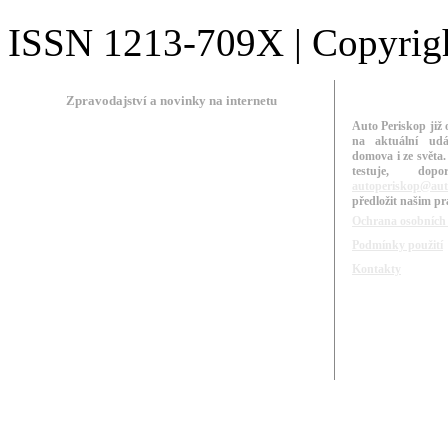
ISSN 1213-709X | Copyright
Zpravodajství a novinky na internetu
Auto Periskop již 
na aktuální udá
domova i ze světa.
testuje, do
autoperiskop@aut
předložit našim p
Ochrana osobních
Podmínky použití
Kontakty