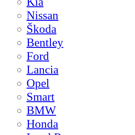
Kia
Nissan
Škoda
Bentley
Ford
Lancia
Opel
Smart
BMW
Honda