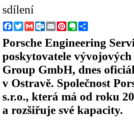
sdílení
Facebook
Twitter
Gmail
Outlook.com
Email
Pinterest
Evernote
Sdílet
Porsche Engineering Servic
poskytovatele vývojových
Group GmbH, dnes oficiál
v Ostravě. Společnost Por
s.r.o., která má od roku 2
a rozšiřuje své kapacity.