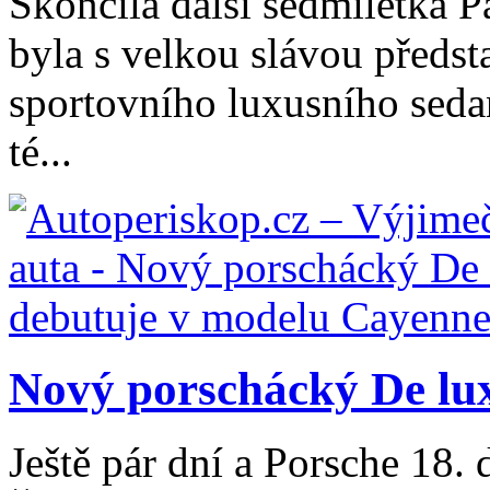
Skončila další sedmiletka P
byla s velkou slávou předst
sportovního luxusního sed
té...
Nový porschácký De lux
Ještě pár dní a Porsche 18.