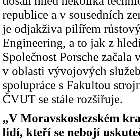
dosah hned několika techni
republice a v sousedních ze
je odjakživa pilířem růstový
Engineering, a to jak z hled
Společnost Porsche začala v
v oblasti vývojových služe
spolupráce s Fakultou stro
ČVUT se stále rozšiřuje.
„V Moravskoslezském kraj
lidí, kteří se nebojí uskut