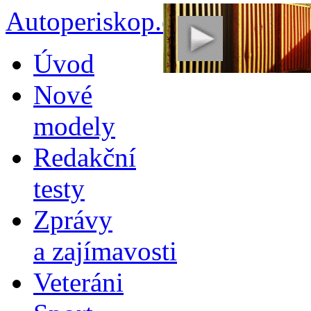
Autoperiskop.cz – Výjimeč
Přejít
Úvod
k
obsahu
Nové
webu
modely
Redakční
testy
Zprávy
a zajímavosti
Veteráni