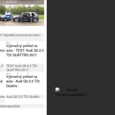
? Největší porovnávací test v
1.0
TEST: Audi Q5 2.0 TDI
QUATTRO 2017
roku
Audi Q2 2.0 TDi Quattro
videoreportáže