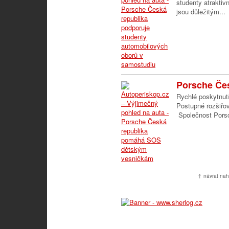
studenty atrakti
jsou důležitým...
Porsche Čes
Rychlé poskytnut
Postupné rozšiřov
Společnost Porsc
↑ návrat nah