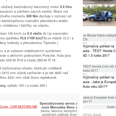
 uložený šestiválcový benzinový motor
3,4 litru
asováním a zdvihem sacích ventilů. Motor má
točivého momentu
340 Nm
dociluje v rozmezí od
 šestistupňovou manuální převodovku anebo
 ovládanou i tlačítky na volantu.
chlost 100 km/h za
5,4 vteřin
(6,1)a maximální
Je Škoda Fabia nejlepší
nou spotřebu
10,6 l/100 km(11)
ve městě 15,3 l a
ČR
eny hodnoty s převodovkou Tiptronic.)
iníku a je vybaven stabilizačním systémem
dáván s aktivním podvozkem Porsche. Kola jsou
edu 235/40 R18 a vzadu 265/40 R 18.
TEST: Honda Civic 4D 
 stylizovanou siluetu, která jen vzdáleně
turbo 2017
u 2415 mm zůstal zachován a je tak delší než
élkou 4341 mm však ikonu nepřekonal.
tory,
vpředu 150 l a vzadu 260 l.
Jaké je Evropské Auto 
2017?
a opravce
Specializovaný servis a prodej
vozů Mercedes Benz a AMG.
Další 
Ukas
Servis, lakovna, klempírna, řešení
pojistných událostí, financování
REKLAMA