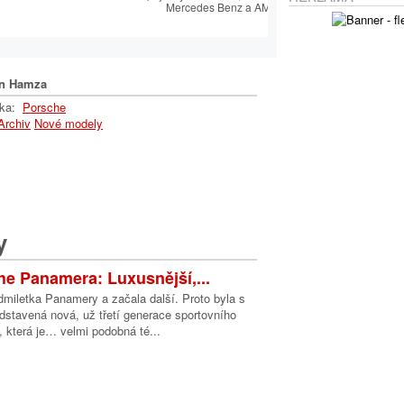
Mercedes Benz a AMG.
n Hamza
lka:
Porsche
Archiv
Nové modely
y
e Panamera: Luxusnější,...
dmiletka Panamery a začala další. Proto byla s
dstavená nová, už třetí generace sportovního
 která je… velmi podobná té...