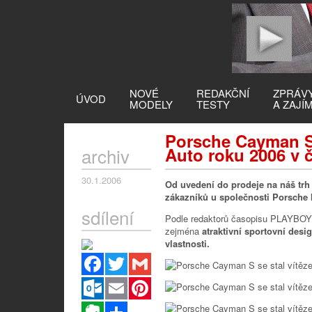
NOVÉ
REDAKČNÍ
ZPRÁV
ÚVOD
MODELY
TESTY
A ZAJÍ
Porsche Cayman S 
archiv
Auto roku 2006 v
30.1.2006
Od uvedení do prodeje na náš trh 
zákazníků u společnosti Porsche 
sdílení
Podle redaktorů časopisu PLAYBOY o
zejména
atraktivní sportovní desig
vlastnosti.
Facebook
Twitter
Gmail
Outlook.com
Email
Pinterest
Evernote
Sdílet