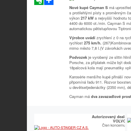
Nové kupé Cayman S
má uprostřed
s protilehlými písty s proměnným č
výkon
217 kW
a nejvyšší hodnotu 
4400 do 6000 ot./min. Cayman S má
automatickou pětistupňovou Tiptronic
Výrobce uvádí
zrychlení z 0 na ry
rychlost
275 km/h.
(267)Kombinova
mimo město 7,8 l.(V závorkách uved
Podvozek
je vyrobený ze slitin hl
Porsche, za příplatek může být do
18palcová kola mají pneumatiky vpř
Karosérie menšího kupé přináší nově
připomíná řadu 911. Rozvor boxster
u devětsetjedenáctky (2350 mm), d
Cayman má
dva zavazadlové pros
Autorizovaný dealer 
VOLVO
Člen koncernu T