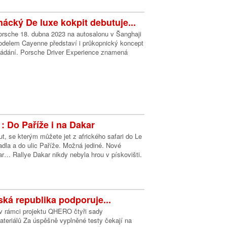
ácký De luxe kokpit debutuje...
Porsche 18. dubna 2023 na autosalonu v Šanghaji
delem Cayenne představí i průkopnický koncept
ládání. Porsche Driver Experience znamená
: Do Paříže i na Dakar
t, se kterým můžete jet z afrického safari do Le
dla a do ulic Paříže. Možná jediné. Nové
r… Rallye Dakar nikdy nebyla hrou v pískovišti.
ká republika podporuje...
 v rámci projektu QHERO čtyři sady
teriálů Za úspěšně vyplněné testy čekají na