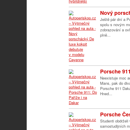
Nový porsch
Ještě pár dní a 
spolu s novým mo
zobrazování a ov
plně...
Porsche 911
Neexistuje moc au
Mans, pak do diva
Porsche 911 Daka
Hned...
Porsche Čes
Studenti obdrželi
samostudijních ma