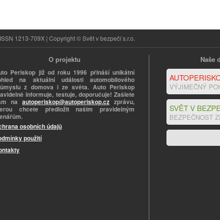
ISSN 1213-709X | Copyright © Svět v bezpečí s.r.o.
O projektu
Naše d
uto Periskop již od roku 1996 přináší unikátní
AUTOPERISKO
ohled na aktuální události automobilového
VÝJIMEČNÝ PO
růmyslu z domova i ze světa. Auto Periskop
avidelně informuje, testuje, doporučuje! Zašlete
ám na
autoperiskop@autoperiskop.cz
zprávu,
SVĚT V BEZPE
terou chcete předložit našim pravidelným
tenářům.
BEZPEČNOST Z
chrana osobních údajů
odmínky použití
ontakty