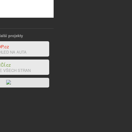
alší projekty
P.cz
HLED NA AUTA
ČÍ.cz
E VŠECH STRAN