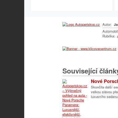
Autor:
Ja
Automobi
Rubrika:
Související článk
Nové Porsch
Skončila další se
velkou slávou pře
luxusního sedanu,