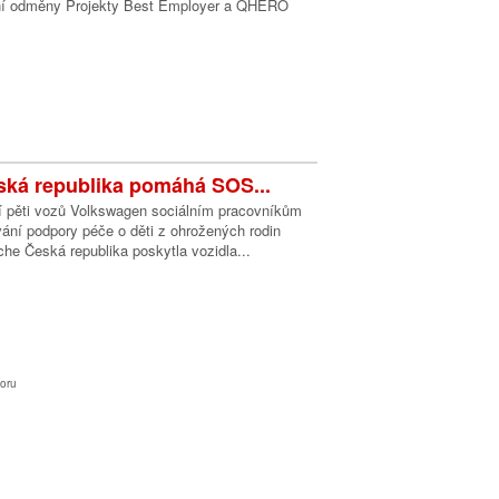
vní odměny Projekty Best Employer a QHERO
ká republika pomáhá SOS...
í pěti vozů Volkswagen sociálním pracovníkům
ání podpory péče o děti z ohrožených rodin
he Česká republika poskytla vozidla...
oru