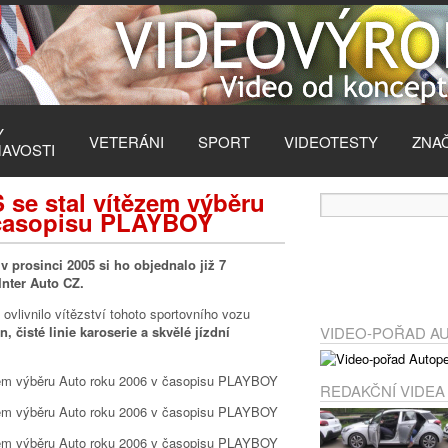
Y
VETERÁNI
SPORT
VIDEOTESTY
ZNA
MAVOSTI
se stal vítězem výběru
 časopisu PLAYBOY
v prosinci 2005 si ho objednalo již 7
Inter Auto CZ.
vlivnilo vítězství tohoto sportovního vozu
n, čisté linie karoserie a skvělé jízdní
VIDEO-POŘAD A
REDAKČNÍ VIDEA