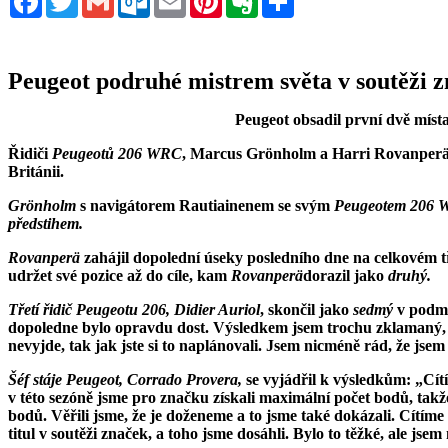
Peugeot podruhé mistrem světa v soutěži 
Peugeot obsadil první dvě místa
Řidiči
Peugeotů 206 WRC
, Marcus Grönholm a Harri Rovanperä, 
Británii.
Grönholm
s navigátorem Rautiainenem se svým
Peugeotem 206
předstihem.
Rovanperä
zahájil dopolední úseky posledního dne na celkovém t
udržet své pozice až do cíle, kam
Rovanperä
dorazil jako
druhý.
Třetí řidič Peugeotu 206, Didier Auriol
, skončil jako
sedmý
v podmí
dopoledne bylo opravdu dost. Výsledkem jsem trochu zklamaný, p
nevyjde, tak jak jste si to naplánovali. Jsem nicméně rád, že jsem
Šéf stáje Peugeot, Corrado Provera,
se vyjádřil k výsledkům: „Cít
v této sezóně jsme pro značku získali maximální počet bodů, takž
bodů. Věřili jsme, že je doženeme a to jsme také dokázali. Cítíme 
titul v soutěži značek, a toho jsme dosáhli. Bylo to těžké, ale jse