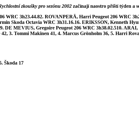
Rychlostní zkoušky pro sezónu 2002
začínají naostro příští týden a
6 WRC 3h23.44.82. ROVANPERÄ, Harri Peugeot 206 WRC 3h26.
rmin Skoda Octavia WRC 3h31.16.16. ERIKSSON, Kenneth Hyun
49. DE MEVIUS, Gregoire Peugeot 206 WRC 3h38.02.510. ARAI,
42, 3. Tommi Makinen 41, 4. Marcus Grönholm 36, 5. Harri Rovanper
 5. Škoda
17