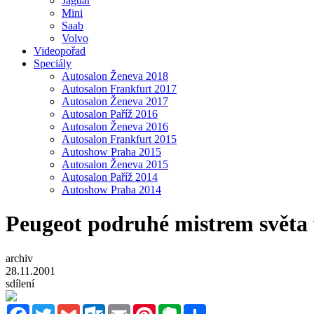
Jaguar
Mini
Saab
Volvo
Videopořad
Speciály
Autosalon Ženeva 2018
Autosalon Frankfurt 2017
Autosalon Ženeva 2017
Autosalon Paříž 2016
Autosalon Ženeva 2016
Autosalon Frankfurt 2015
Autoshow Praha 2015
Autosalon Ženeva 2015
Autosalon Paříž 2014
Autoshow Praha 2014
Peugeot podruhé mistrem světa 
archiv
28.11.2001
sdílení
Facebook
Twitter
Gmail
Outlook.com
Email
Pinterest
Evernote
Sdílet