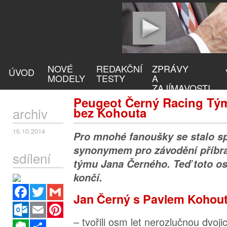
NOVÉ
REDAKČNÍ
ZPRÁVY
ÚVOD
MODELY
TESTY
A
ZAJÍMAVOSTI
Peugeot Černý Racing Tým
archiv
bez Kohouta
16.10.2014
Pro mnohé fanoušky se stalo s
synonymem pro závodění příbr
sdílení
týmu Jana Černého. Teď toto os
končí.
Facebook
Twitter
Gmail
Jan Černý s Pavlem Kohou
Outlook.com
Email
Pinterest
– tvořili osm let nerozlučnou dvoj
Evernote
Sdílet