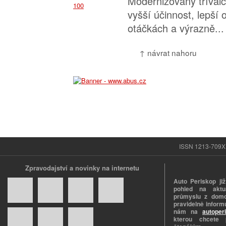
Modernizovaný třívál
vyšší účinnost, lepší
otáčkách a výrazně...
↑ návrat nahoru
ISSN 1213-709X |
Zpravodajství a novinky na internetu
Auto Periskop již
pohled na aktuá
průmyslu z domo
pravidelně informu
nám na
autoper
kterou chcete 