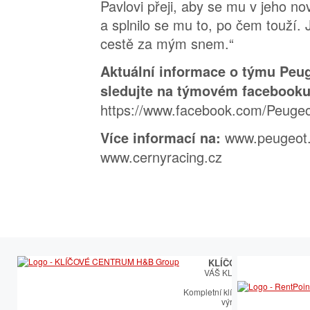
Pavlovi přeji, aby se mu v jeho nové
a splnilo se mu to, po čem touží. J
cestě za mým snem.“
Aktuální informace o týmu Peu
sledujte na týmovém facebooku
https://www.facebook.com/Peuge
www.peugeot.
Více informací na:
www.cernyracing.cz
KLÍČOVÉ CENTRUM
VÁŠ KLÍČOVÝ PARTNER
Kompletní klíčařský sortiment vče
výroby autoklíčů