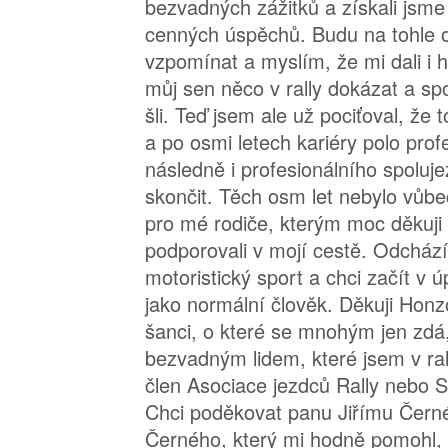
bezvadných zážitků a získali jsm
cenných úspěchů. Budu na tohle 
vzpomínat a myslím, že mi dali i h
můj sen něco v rally dokázat a sp
šli. Teď jsem ale už pociťoval, že 
a po osmi letech kariéry polo prof
následně i profesionálního spoluj
skončit. Těch osm let nebylo vůb
pro mé rodiče, kterým moc děkuji
podporovali v mojí cestě. Odchá
motoristický sport a chci začít v 
jako normální člověk. Děkuji Honz
šanci, o které se mnohým jen zdá,
bezvadným lidem, které jsem v rall
člen Asociace jezdců Rally nebo Sv
Chci poděkovat panu Jiřímu Čern
Černého, který mi hodně pomohl,