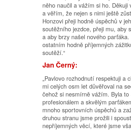
něho naučil a vážím si ho. Děkuj
a věřím, že nejen s nimi ještě zůs
Honzovi přeji hodně úspěchů v jeh
soutěžního jezdce, přeji mu, aby s
a aby brzy našel nového parťáka
ostatním hodně příjemných zážitků
soutěží.“
Jan Černý:
„Pavlovo rozhodnutí respektuji a c
mi celých osm let důvěřoval na se
čehož si nesmírně vážím. Byla to
profesionálem a skvělým parťákem
mnoho sportovních úspěchů a zaži
druhou stranu jsme prožili i spou
nepříjemných věcí, které jsme však