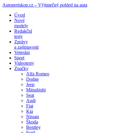
Autoperiskop.cz – Výjimečný pohled na auta
Přejít
Úvod
k
Nové
obsahu
modely
webu
Redakční
testy
Zprávy
a zajímavosti
Veteráni
Sport
Videotesty
Značky
Alfa Romeo
Dodge
Jeep
Mitsubishi
Seat
Audi
Fiat
Kia
Nissan
Škoda
Bentley
Ford