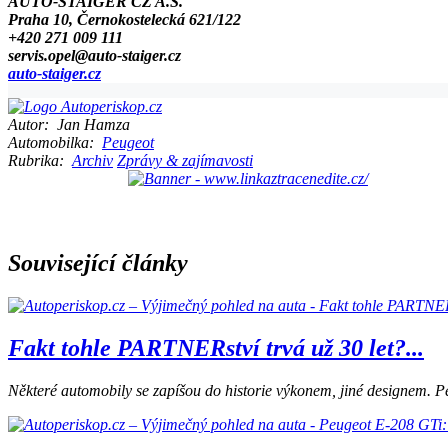
AUTO-STAIGER CZ A.S.
Praha 10, Černokostelecká 621/122
+420 271 009 111
servis.opel@auto-staiger.cz
auto-staiger.cz
Autor:
Jan Hamza
Automobilka:
Peugeot
Rubrika:
Archiv
Zprávy & zajímavosti
Související články
Fakt tohle PARTNERství trvá už 30 let?...
Některé automobily se zapíšou do historie výkonem, jiné designem. Pe