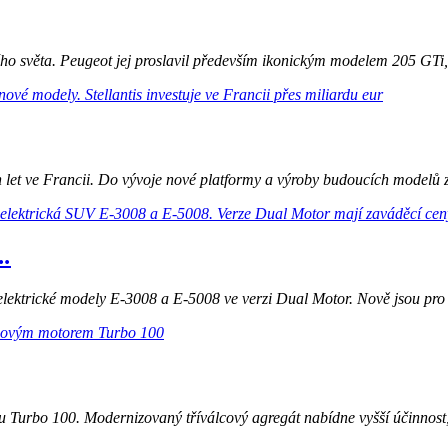
 světa. Peugeot jej proslavil především ikonickým modelem 205 GTi, kt
h let ve Francii. Do vývoje nové platformy a výroby budoucích modelů zn
..
lektrické modely E-3008 a E-5008 ve verzi Dual Motor. Nově jsou pro z
Turbo 100. Modernizovaný tříválcový agregát nabídne vyšší účinnost, 