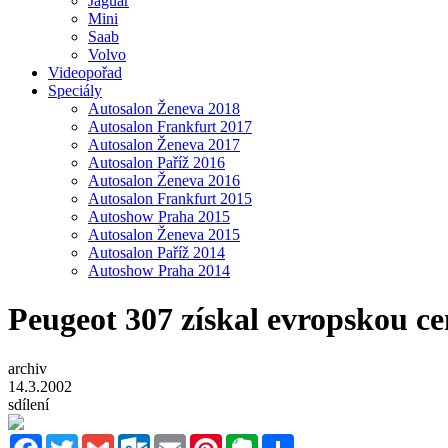
Jaguar
Mini
Saab
Volvo
Videopořad
Speciály
Autosalon Ženeva 2018
Autosalon Frankfurt 2017
Autosalon Ženeva 2017
Autosalon Paříž 2016
Autosalon Ženeva 2016
Autosalon Frankfurt 2015
Autoshow Praha 2015
Autosalon Ženeva 2015
Autosalon Paříž 2014
Autoshow Praha 2014
Peugeot 307 získal evropskou ce
archiv
14.3.2002
sdílení
Facebook
Twitter
Gmail
Outlook.com
Email
Pinterest
Evernote
Sdílet