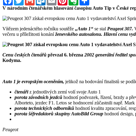
V národním čtenářském hlasování časopisu Auto Tip v České repu
Vítězem jedenáctého ročníku soutěže
„Auto 1“
se stal
Peugeot 307.
večeru u příležitosti konání
ženevského autosalonu. Hlavní cenu vyda
Cenu českých čtenářů
převzal 6. března
2002 generální ředitel
Kodyma.
Auto 1 je evropským oceněním,
jelikož na bodování finalistů se podí
čtenáři
z jednotlivých zemí volí svoje Auto 1
porota závodních jezdců
hodnotí podvozek, řízení, brzdy a pře
Alborteto, jezdec F1. Letos se hodnocení zůčastnili např. Mar
porota technických odborníků
hodnotí kvalitu zpracování, res
porota šéfredaktorů skupiny AutoBild Group
hodnotí design, 
Peugeot