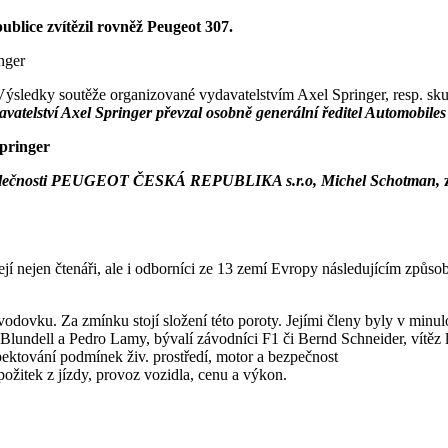
blice zvítězil rovněž Peugeot 307.
Výsledky soutěže organizované vydavatelstvím Axel Springer, resp. sk
vatelství Axel Springer převzal osobně
generální ředitel Automobile
 společnosti PEUGEOT ČESKÁ REPUBLIKA s.r.o, Michel Schotman,
lejí nejen čtenáři, ale i odborníci ze 13 zemí Evropy následujícím způs
vodovku. Za zmínku stojí složení této poroty. Jejími členy byly v minul
k Blundell a Pedro Lamy, bývalí závodníci F1 či Bernd Schneider, vítě
pektování podmínek živ. prostředí, motor a bezpečnost
požitek z jízdy, provoz vozidla, cenu a výkon.