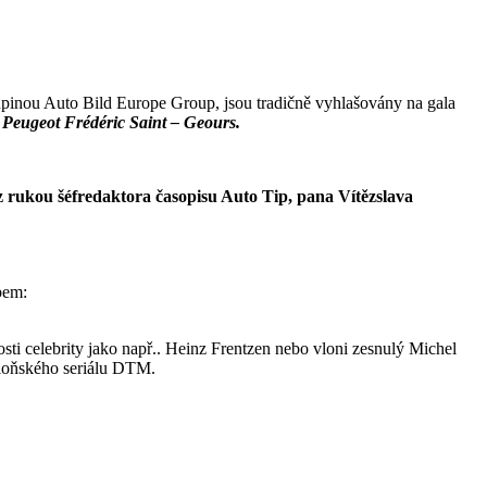
upinou Auto Bild Europe Group, jsou tradičně vyhlašovány na gala
s Peugeot Frédéric Saint – Geours.
z rukou šéfredaktora časopisu Auto Tip, pana Vítězslava
obem:
osti celebrity jako např.. Heinz Frentzen nebo vloni zesnulý Michel
z loňského seriálu DTM.